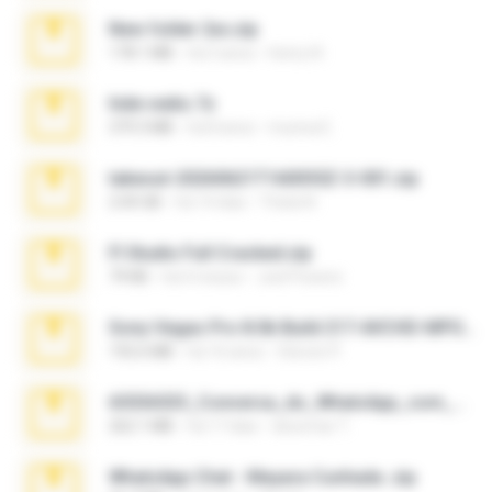
New folder 2xx.zip
178.1 MB
há 3 anos
henry N.
hide vedio.7z
379.3 MB
há 8 anos
munna E.
takeout-20260621T160055Z-3-001.zip
2.00 GB
há 14 dias
Thata N.
Fl Studio Full Cracked.zip
79 KB
há 4 meses
Joel Powers
Sony Vegas Pro 8.0b Build 217-AVCHD-MPG-AC3 FIXED.7z
192.6 MB
há 16 anos
Steven P.
65536533_Conversa_do_WhatsApp_com_Meu_Esposo.zip
262.1 MB
há 17 dias
desomar T.
WhatsApp Chat - Mayara Cunhada .zip