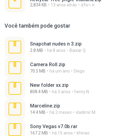
2,834 KB
13 anos atrás
สุริยา ส.
Você também pode gostar
Snapchat nudes n 3.zip
2.8 MB
há 8 anos
Baixar Q.
Camera Roll.zip
70.5 MB
há um ano
Diego
New folder xx.zip
808.4 MB
há 3 anos
henry N.
Marceline.zip
14.4 MB
há 2 meses
vladimir M.
Sony Vegas v7.0b.rar
167.2 MB
há 15 anos
khinao