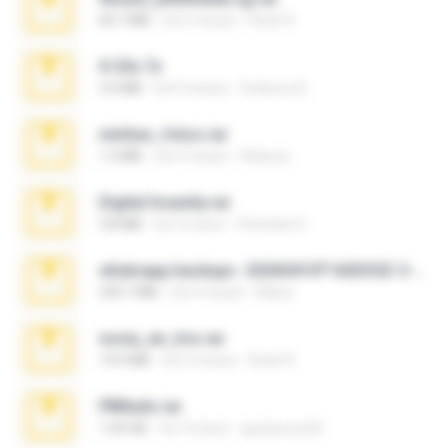
60.7 MB
há 5 meses
Rodri R.
X-23x.7z
3.4 MB
há 9 meses
Federico B.
minhas_fotos.rar
1.4 MB
há 3 meses
Rebeca
Digital Insanity.rar
3.8 MB
há 12 anos
Christian D.
whatsapp backups -20260410T160335Z-3-001.zip
335.7 MB
há 4 meses
Maria
novia_en_trio.rar
14.9 MB
há 5 meses
Rodri R.
PBNuds.rar
1.04 GB
há 10 anos
gustavocs64