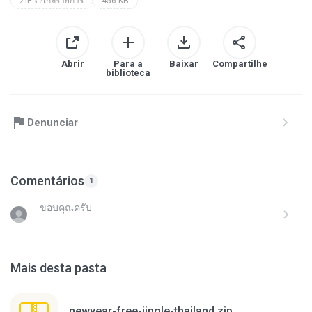
ZIP จิงเกิ้ลรายการ
456 KB
Abrir
Para a
Baixar
Compartilhe
biblioteca
Denunciar
Comentários
1
ขอบคุณครับ
Mais desta pasta
newyear-free-jingle-thailand.zip