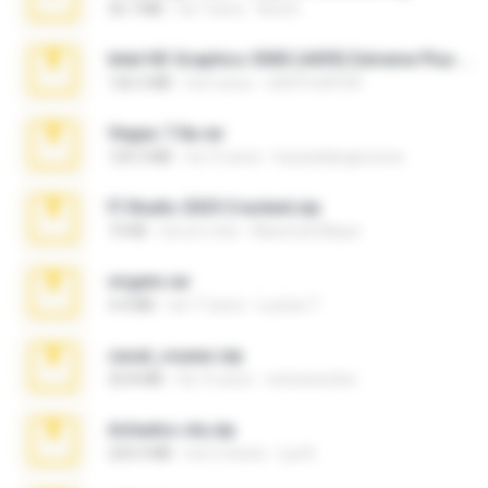
36.7 MB
há 7 anos
Ana K.
Intel HD Graphics 3000 (4459) Extreme Plus 2.0.zip
126.5 MB
há 6 anos
nIGHTmAYOR
Vegas 7.0a.rar
120.3 MB
há 15 anos
boyisadangerzone
Fl Studio 2025 Cracked.zip
73 KB
há um mês
Maverick Mayer
virgem.rar
4.4 MB
há 17 anos
Lucinei 7.
casal_voyeur.zip
20.8 MB
há 15 anos
netowescher
Achados sla.zip
220.0 MB
há 5 meses
Lya K.