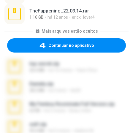
TheFappening_22.09.14.rar
1.16 GB
há 12 anos
erick_lover4
Mais arquivos estão ocultos
Continuar no aplicativo
top secret.zip
20.6 MB
há 10 meses
Vasni Vhuo
Daniela.zip
28.2 MB
há 3 anos
ela26
My Femboy Roommate Full Version.zip
62 KB
há 5 meses
Beau Collier
ouh!.zip
95.6 MB
há 2 meses
vladimir M.