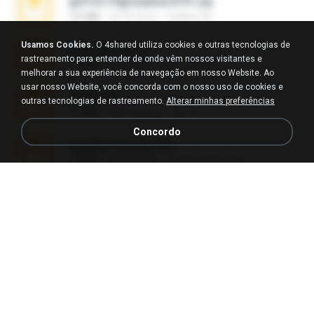
@#16173@vladimir#!!!!!!.zip
2.6 MB
há 10 anos
vladimir M.
Usamos Cookies.
O 4shared utiliza cookies e outras tecnologias de
amanda sfd.rar
rastreamento para entender de onde vêm nossos visitantes e
5.2 MB
há 7 anos
elton_roots
melhorar a sua experiência de navegação em nosso Website. Ao
usar nosso Website, você concorda com o nosso uso de cookies e
L3150.rar
outras tecnologias de rastreamento.
Alterar minhas preferências
1.3 MB
há 6 meses
Alex P.
Concordo
novinha casada1.rar
720 KB
há 15 anos
fabianointegrado
Reset L1250.rar
2.8 MB
há 3 meses
Alex P.
vazada 1.rar
241.8 MB
há 2 meses
Ulysses L.
Reset L3250.rar
2.8 MB
há 2 meses
Alex P.