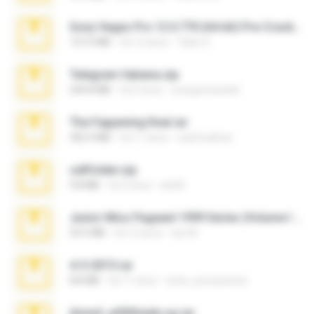
Sony Vegas Pro 12.0.770 (64-bit) Pre-Cracked.zip
137.0 MB
há 12 anos
Tales S.
Telegram fabiana.zip
244.8 MB
há 4 anos
yrangravanatal
The Fappening final.rar
302.4 MB
há 11 anos
raulmedinax
cellfolder.zip
9.8 MB
há 3 anos
ela26
Junior Miss Pageant 1999 Series (Volume I Part I NC 6).7z
53.5 MB
há 12 anos
luis M.
4-5-2015.rar
8.8 MB
há 11 anos
extra_precautions
Anna4_yd3t0nada.sg.rar