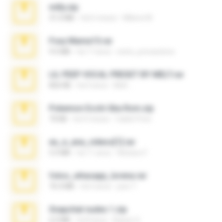
milly.zip
31.0 MB
há 6 meses
Milene M.
Foxy Mama15.rar
9.5 MB
há 17 anos
extra_precautions
LIL PEEP VOCAL PRESET BY MELT.rar
826 KB
há 4 anos
Melt ..
Pokemon Ecchi Gba Rom.zip
70 KB
há 4 meses
Caleb Price
eu_e_ana_videos[1].rar
5.5 MB
há 11 anos
Adriano F.
fotos_whasapp_lorena.rar
76.4 MB
há 4 anos
jose T.
Snapchat nudes 1.zip
6.0 MB
há 8 anos
Baixar Q.