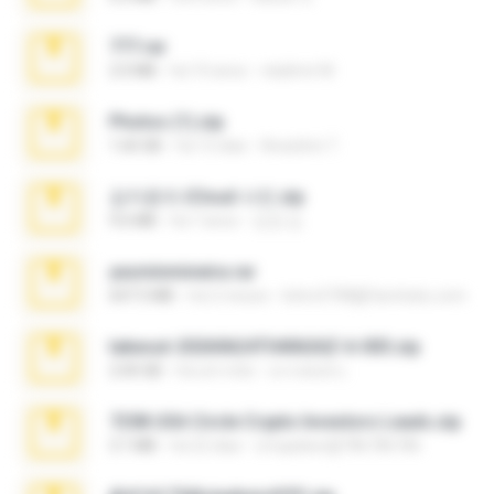
777.rar
2.0 MB
há 10 anos
vladimir M.
Photos (1).zip
1.60 GB
há 15 dias
Anacleto T.
김지윤의 iCloud 사진.zip
9.6 MB
há 7 anos
성경 김.
yasminmineira.rar
647.5 MB
há 2 meses
letiro5708@fanchatu.com
takeout-20260624T040626Z-6-003.zip
2.00 GB
há um mês
อรรถพงษ์ บ.
7258 USA Circle Crypto Investors Leads.zip
3.1 MB
há 22 dias
cmqadeer@786786786