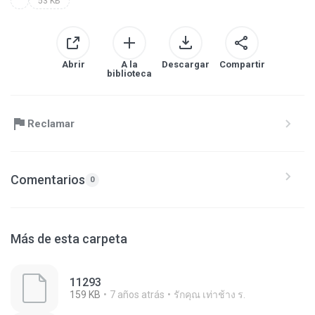
53 KB
Abrir
A la
Descargar
Compartir
biblioteca
Reclamar
Comentarios
0
Más de esta carpeta
11293
159 KB
7 años atrás
รักคุณ เท่าช้าง ร.