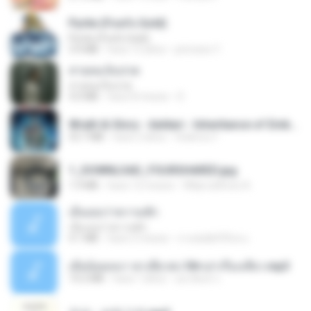
Pyrite (Fool's Gold)
Pyrite (Fool's Gold)
3.4 MB
hace 12 años
princess Y.
สายลมเจ็บปวด
สายลมเจ็บปวด
4.0 MB
hace 8 meses
D
Wrath & Glory - Aeldari - Inheritance of Embers.pdf
53.7 MB
hace 2 años
federico f
1_DOWNLOAD_FOURSHARED.jpg
1.9 MB
hace 12 meses
Wtlprodthree A.
เอิ้นเธอว่าความฮัก
เอิ้นเธอว่าความฮัก
4.1 MB
hace 2 meses
ถามพ่อ&#39;พ ม.
เมียน้อยเหงา พาเสียวค่ะ18+เล่าเรื่องเสียว.mp3
14.2 MB
hace 7 años
อมรพันธ์ จ.