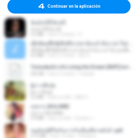
Continuar en la aplicación
ฉันมันก็ดีได้แค่นี้
ฉันมันก็ดีได้แค่นี้
4.2 MB
hace 9 meses
D
ເຊົາຮ້ອງເຖົ້າຊິເອົາທໍ່ໃດ (เซาฮ้องเถ้าสิเอาเท่าใด) ບຸນເກີດ ຫນູຫ່ວງ ft. ໂສພາ ຈຸນທະລາ
ເຊົາຮ້ອງເຖົ້າຊິເອົາທໍ່ໃດ (เซาฮ้องเถ้าสิเอาเท่าใด) ບຸນເກີດ ຫນູຫ່ວງ ft. ໂສພາ ຈຸນທະລາ
6.0 MB
hace 2 meses
But G.
Tomodachi Life Living the Dream [NSP].torrent
252 KB
hace 2 meses
margob
ผู้บ่าวเสื้อปุ๋ย
ผู้บ่าวเสื้อปุ๋ย
5.2 MB
hace un año
Mith 9.
กุหลาบ (KULARB)
กุหลาบ (KULARB)
5.9 MB
hace un año
Suwan J.
หนูน้อยสู้ชีวิตกับภารกิจเลี้ยงพี่ชายทั้งห้า.pdf
27.2 MB
hace 16 días
Pandarin