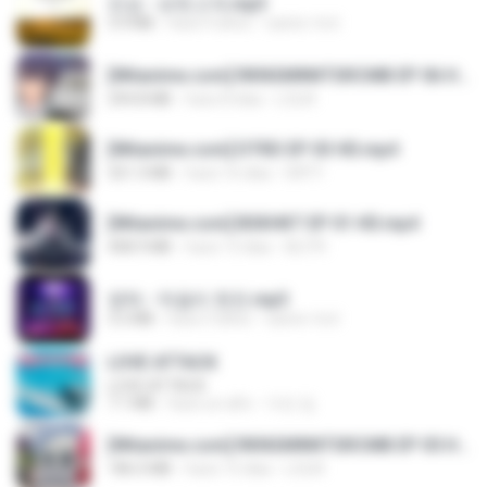
진성 - 보릿고개.mp3
3.4 MB
hace 4 años
castor-trot
[Witanime.com] RKNGMNNTSRCMB EP 06 HD.mp4
294.8 MB
hace 8 días
LOLKI
[Witanime.com] DTRD EP 03 HD.mp4
321.3 MB
hace 16 días
DRTY
[Witanime.com] BSKHKT EP 01 HD.mp4
408.9 MB
hace 13 días
BLITR
영탁 - 막걸리 한잔.mp3
3.2 MB
hace 3 años
castor-trot
LOVE ATTACK
LOVE ATTACK
7.1 MB
hace un año
지빈 임.
[Witanime.com] RKNGMNNTSRCMB EP 05 HD.mp4
186.0 MB
hace 15 días
LOLKI