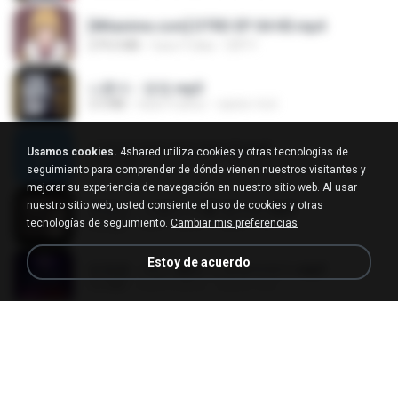
[Witanime.com] DTRD EP 04 HD.mp4
279.0 MB
hace 9 días
DRTY
나훈아 - 영영.mp3
3.5 MB
hace 4 años
castor-trot
신유리) 유두자위 A to Z.mp3
Usamos cookies.
4shared utiliza cookies y otras tecnologías de
256.6 MB
hace 2 años
좀비고4인커플 좀.
seguimiento para comprender de dónde vienen nuestros visitantes y
mejorar su experiencia de navegación en nuestro sitio web. Al usar
nuestro sitio web, usted consiente el uso de cookies y otras
배금성 - 사랑이 비를 맞아요.mp3
tecnologías de seguimiento.
Cambiar mis preferencias
3.5 MB
hace 4 años
castor-trot
Estoy de acuerdo
임영웅 - 어느 60대 노부부이야기.mp3
4.6 MB
hace 4 años
castor-trot
Air Hostess S01 E01.mp4
174.4 MB
hace 3 meses
민호 이.
진성 - 천년을 빌려준다면.mp3