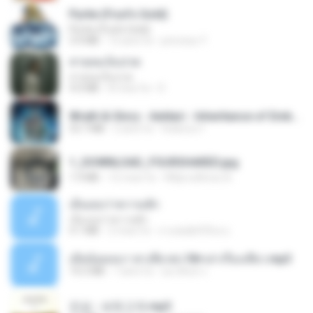
Pyrite (Fool's Gold)
Pyrite (Fool's Gold)
3.4 MB
12 anni fa
princess Y.
สายลมเจ็บปวด
สายลมเจ็บปวด
4.0 MB
8 mesi fa
D
Wrath & Glory - Aeldari - Inheritance of Embers.pdf
53.7 MB
2 anni fa
federico f
1_DOWNLOAD_FOURSHARED.jpg
1.9 MB
12 mesi fa
Wtlprodthree A.
เอิ้นเธอว่าความฮัก
เอิ้นเธอว่าความฮัก
4.1 MB
2 mesi fa
ถามพ่อ&#39;พ ม.
เมียน้อยเหงา พาเสียวค่ะ18+เล่าเรื่องเสียว.mp3
14.2 MB
7 anni fa
อมรพันธ์ จ.
진성 - 보릿고개.mp3