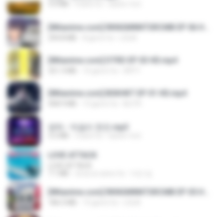
3.4 MB
4 anni fa
castor-trot
[Witanime.com] RKNGMNNTSRCMB EP 06 HD.mp4
294.8 MB
8 giorni fa
LOLKI
[Witanime.com] DTRD EP 03 HD.mp4
321.3 MB
16 giorni fa
DRTY
[Witanime.com] BSKHKT EP 01 HD.mp4
408.9 MB
13 giorni fa
BLITR
영탁 - 막걸리 한잔.mp3
3.2 MB
3 anni fa
castor-trot
LOVE ATTACK
LOVE ATTACK
7.1 MB
circa un anno fa
지빈 임.
[Witanime.com] RKNGMNNTSRCMB EP 05 HD.mp4
186.0 MB
15 giorni fa
LOLKI