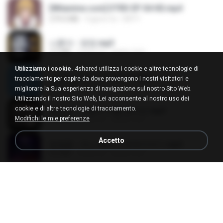
[Witanime.com] DTRD EP 04 HD.mp4
279.0 MB
9 giorni fa
DRTY
나훈아 - 영영.mp3
3.5 MB
4 anni fa
castor-trot
Utilizziamo i cookie.
4shared utilizza i cookie e altre tecnologie di
신유리) 유두자위 A to Z.mp3
tracciamento per capire da dove provengono i nostri visitatori e
256.6 MB
2 anni fa
좀비고4인커플 좀.
migliorare la Sua esperienza di navigazione sul nostro Sito Web.
Utilizzando il nostro Sito Web, Lei acconsente al nostro uso dei
cookie e di altre tecnologie di tracciamento.
배금성 - 사랑이 비를 맞아요.mp3
Modifichi le mie preferenze
3.5 MB
4 anni fa
castor-trot
Accetto
임영웅 - 어느 60대 노부부이야기.mp3
4.6 MB
4 anni fa
castor-trot
Air Hostess S01 E01.mp4
174.4 MB
3 mesi fa
민호 이.
진성 - 천년을 빌려준다면.mp3
3.4 MB
4 anni fa
castor-trot