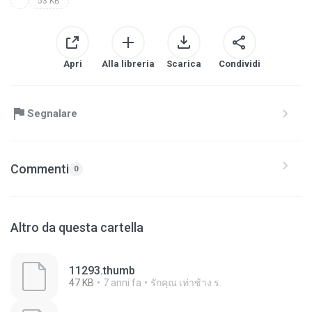
53 KB
Apri
Alla libreria
Scarica
Condividi
Segnalare
Commenti
0
Altro da questa cartella
11293.thumb
47 KB
7 anni fa
รักคุณ เท่าช้าง ร.