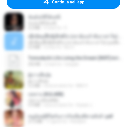
Continua nell'app
ฉันมันก็ดีได้แค่นี้
ฉันมันก็ดีได้แค่นี้
4.2 MB
9 mesi fa
D
ເຊົາຮ້ອງເຖົ້າຊິເອົາທໍ່ໃດ (เซาฮ้องเถ้าสิเอาเท่าใด) ບຸນເກີດ ຫນູຫ່ວງ ft. ໂສພາ ຈຸນທະລາ
ເຊົາຮ້ອງເຖົ້າຊິເອົາທໍ່ໃດ (เซาฮ้องเถ้าสิเอาเท่าใด) ບຸນເກີດ ຫນູຫ່ວງ ft. ໂສພາ ຈຸນທະລາ
6.0 MB
2 mesi fa
But G.
Tomodachi Life Living the Dream [NSP].torrent
252 KB
2 mesi fa
margob
ผู้บ่าวเสื้อปุ๋ย
ผู้บ่าวเสื้อปุ๋ย
5.2 MB
circa un anno fa
Mith 9.
กุหลาบ (KULARB)
กุหลาบ (KULARB)
5.9 MB
circa un anno fa
Suwan J.
หนูน้อยสู้ชีวิตกับภารกิจเลี้ยงพี่ชายทั้งห้า.pdf
27.2 MB
17 giorni fa
Pandarin