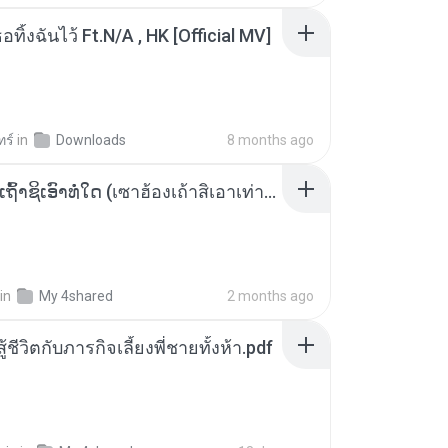
อทิ้งฉันไว้ Ft.N/A , HK [Official MV]
ทร์
in
Downloads
8 months ago
ເຊົາຮ້ອງເຖົ້າຊິເອົາທໍ່ໃດ (เซาฮ้องเถ้าสิเอาเท่าใด) ບຸນເກີດ ຫນູຫ່ວງ ft. ໂສພາ ຈຸນທະລາ
in
My 4shared
2 months ago
ู้ชีวิตกับภารกิจเลี้ยงพี่ชายทั้งห้า.pdf