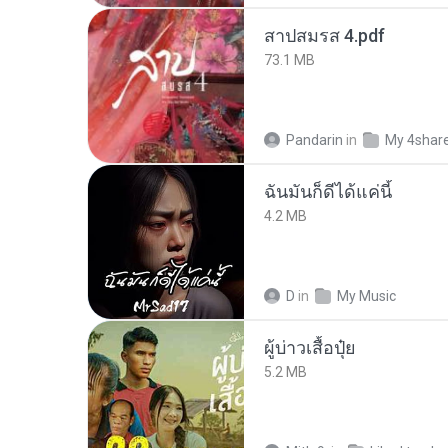
สาปสมรส 4.pdf
73.1 MB
Pandarin
in
My 4shar
ฉันมันก็ดีได้แค่นี้
4.2 MB
D
in
My Music
ผู้บ่าวเสื้อปุ๋ย
5.2 MB