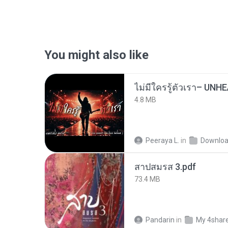
You might also like
4.8 MB
Peeraya L.
in
Downlo
สาปสมรส 3.pdf
73.4 MB
Pandarin
in
My 4shar