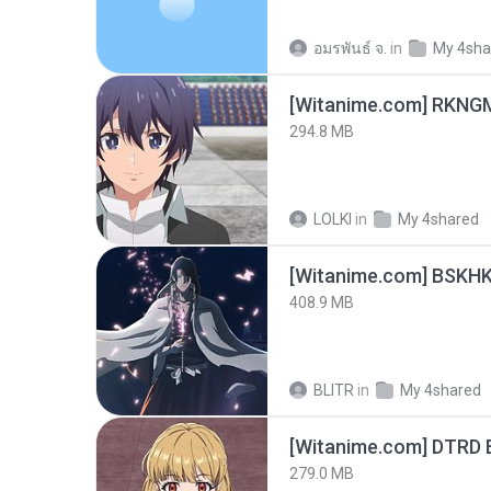
อมรพันธ์ จ.
in
My 4sha
294.8 MB
LOLKI
in
My 4shared
[Witanime.com] BSKHK
408.9 MB
BLITR
in
My 4shared
[Witanime.com] DTRD 
279.0 MB