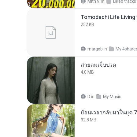
Mith 9.
in
Liked tracks
252 KB
margob
in
My 4share
สายลมเจ็บปวด
4.0 MB
D
in
My Music
32.8 MB