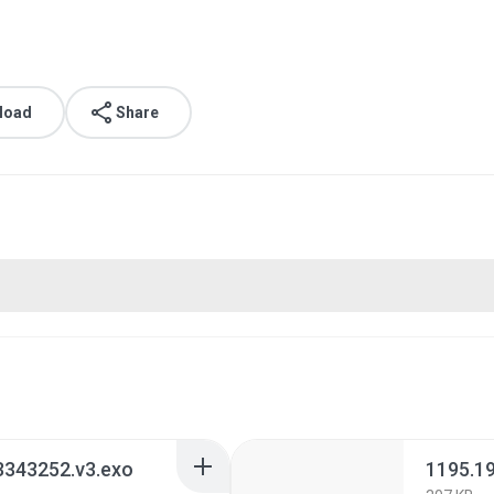
load
Share
3343252.v3.exo
1195.1