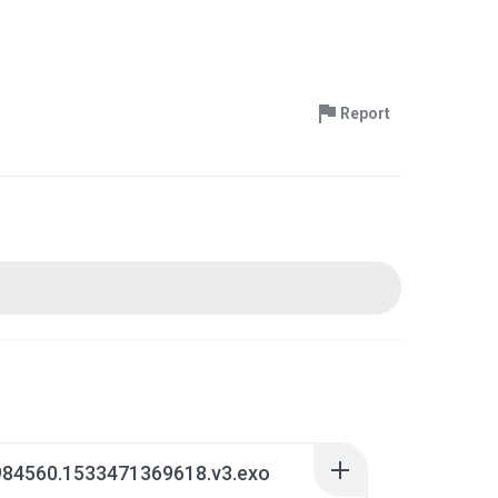
Report
984560.1533471369618.v3.exo