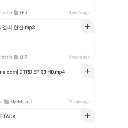
-trot
in
LHR
4 years ago
막걸리 한잔.mp3
-trot
in
LHR
3 years ago
ime.com] DTRD EP 03 HD.mp4
in
My 4shared
18 days ago
ATTACK