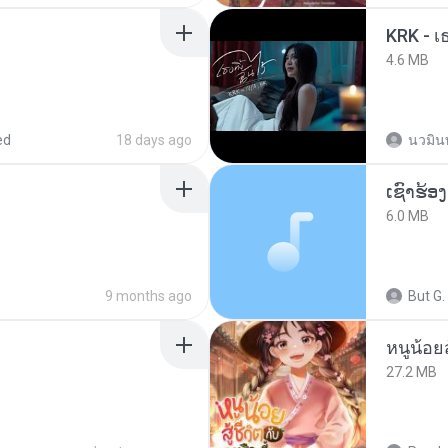
KRK - เธ
4.6 MB
ed
18 days ago
นวมิน
6.0 MB
9 months ago
But G.
หนูน้อยส
27.2 MB