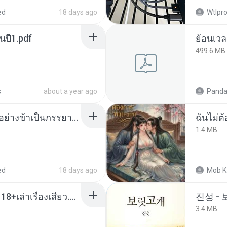
ed
18 days ago
Wtlpro
นปี1.pdf
499.6 MB
s
about a year ago
Panda
เกิดใหม่อีกครา อี๋เหนียงอย่างข้าเป็นภรรยาขุนนาง 1_ST.pdf
ฉันไม่ต้
1.4 MB
ed
18 days ago
Mob K
เมียน้อยเหงา พาเสียวค่ะ18+เล่าเรื่องเสียว.mp3
진성 -
3.4 MB