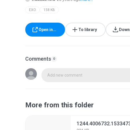
EXO
158 KB
Open in...
To library
Down
Comments
0
Add new comment
More from this folder
1244.4006732.153347