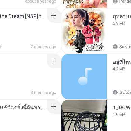
about a year ago
Panda
Tomodachi Life Living the Dream [NSP].torrent
กุหลาบ
5.9 MB
d
2 months ago
Suwan
อยู่ที่ไ
4.2 MB
8 months ago
มันไม้
ย้อนเวลากลับมาในยุค 70 ชีวิตครั้งนี้ฉันขอเลือกเอง จบ.pdf
1_DOW
1.9 MB