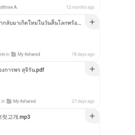
dthree A.
12 months ago
ย้อนเวลากลับมาเกิดใหม่ในวันสิ้นโลกพร้อมมิติส่วนตัว 1-443 [จบ] - 揍趴长颈鹿.pdf
rin
in
My 4shared
18 days ago
องการพร สุจิรัน.pdf
.
in
My 4shared
27 days ago
 보릿고개.mp3