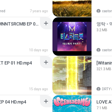
red
7 years ago
castor
[Witanime.com] RKNGMNNTSRCMB EP 06 HD.mp4
영탁 - 
3.2 MB
10 days ago
castor
T EP 01 HD.mp4
[Witan
321.3 MB
15 days ago
DRTY
EP 04 HD.mp4
LOVE 
7.1 MB