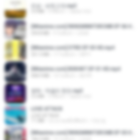
진성 - 보릿고개.mp3
3.4 MB
4 ปีที่แล้ว
castor-trot
[Witanime.com] RKNGMNNTSRCMB EP 06 HD.mp4
294.8 MB
9 วันที่แล้ว
LOLKI
[Witanime.com] DTRD EP 03 HD.mp4
321.3 MB
17 วันที่แล้ว
DRTY
[Witanime.com] BSKHKT EP 01 HD.mp4
408.9 MB
14 วันที่แล้ว
BLITR
영탁 - 막걸리 한잔.mp3
3.2 MB
3 ปีที่แล้ว
castor-trot
LOVE ATTACK
LOVE ATTACK
7.1 MB
ประมาณหนึ่งปีที่แล้ว
지빈 임.
[Witanime.com] RKNGMNNTSRCMB EP 05 HD.mp4
186.0 MB
16 วันที่แล้ว
LOLKI