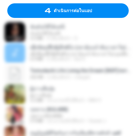
ดำเนินการต่อในแอป
ฉันมันก็ดีได้แค่นี้
ฉันมันก็ดีได้แค่นี้
4.2 MB
9 เดือนที่แล้ว
D
ເຊົາຮ້ອງເຖົ້າຊິເອົາທໍ່ໃດ (เซาฮ้องเถ้าสิเอาเท่าใด) ບຸນເກີດ ຫນູຫ່ວງ ft. ໂສພາ ຈຸນທະລາ
ເຊົາຮ້ອງເຖົ້າຊິເອົາທໍ່ໃດ (เซาฮ้องเถ้าสิเอาเท่าใด) ບຸນເກີດ ຫນູຫ່ວງ ft. ໂສພາ ຈຸນທະລາ
6.0 MB
2 เดือนที่แล้ว
But G.
Tomodachi Life Living the Dream [NSP].torrent
252 KB
2 เดือนที่แล้ว
margob
ผู้บ่าวเสื้อปุ๋ย
ผู้บ่าวเสื้อปุ๋ย
5.2 MB
ประมาณหนึ่งปีที่แล้ว
Mith 9.
กุหลาบ (KULARB)
กุหลาบ (KULARB)
5.9 MB
ประมาณหนึ่งปีที่แล้ว
Suwan J.
หนูน้อยสู้ชีวิตกับภารกิจเลี้ยงพี่ชายทั้งห้า.pdf