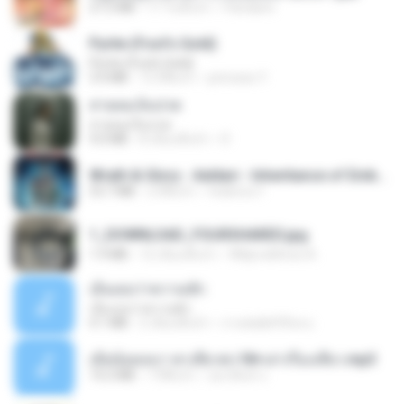
27.2 MB
17 วันที่แล้ว
Pandarin
Pyrite (Fool's Gold)
Pyrite (Fool's Gold)
3.4 MB
12 ปีที่แล้ว
princess Y.
สายลมเจ็บปวด
สายลมเจ็บปวด
4.0 MB
8 เดือนที่แล้ว
D
Wrath & Glory - Aeldari - Inheritance of Embers.pdf
53.7 MB
2 ปีที่แล้ว
federico f
1_DOWNLOAD_FOURSHARED.jpg
1.9 MB
12 เดือนที่แล้ว
Wtlprodthree A.
เอิ้นเธอว่าความฮัก
เอิ้นเธอว่าความฮัก
4.1 MB
2 เดือนที่แล้ว
ถามพ่อ&#39;พ ม.
เมียน้อยเหงา พาเสียวค่ะ18+เล่าเรื่องเสียว.mp3
14.2 MB
7 ปีที่แล้ว
อมรพันธ์ จ.