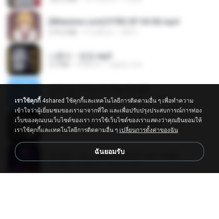
[Witanime.com] DTRD EP 04 HD.mp4
279.0 MB
9 วันที่แล้ว
DRTY
나훈아 - 영영.mp3
3.5 MB
4 ปีที่แล้ว
castor-trot
신유리) 유두자위 A to Z.mp3
256.6 MB
2 ปีที่แล้ว
좀비고4인커플 좀.
เราใช้คุกกี้
4shared ใช้คุกกี้และเทคโนโลยีการติดตามอื่น ๆ เพื่อทำความ
เข้าใจว่าผู้เยี่ยมชมของเรามาจากที่ใด และเพื่อปรับปรุงประสบการณ์การท่อง
เว็บของคุณบนเว็บไซต์ของเรา การใช้เว็บไซต์ของเราแสดงว่าคุณยินยอมให้
배금성 - 사랑이 비를 맞아요.mp3
เราใช้คุกกี้และเทคโนโลยีการติดตามอื่น ๆ
เปลี่ยนการตั้งค่าของฉัน
3.5 MB
4 ปีที่แล้ว
castor-trot
ฉันยอมรับ
임영웅 - 어느 60대 노부부이야기.mp3
4.6 MB
4 ปีที่แล้ว
castor-trot
Air Hostess S01 E01.mp4
174.4 MB
3 เดือนที่แล้ว
민호 이.