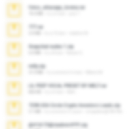
fotos_whasapp_lorena.rar
76.4 MB
il y a 4 ans
jose T.
777.rar
2.0 MB
il y a 10 ans
vladimir M.
Snapchat nudes 1.zip
6.0 MB
il y a 8 ans
Baixar Q.
milly.zip
31.0 MB
il y a environ 6 mois
Milene M.
LIL PEEP VOCAL PRESET BY MELT.rar
826 KB
il y a 4 ans
Melt ..
7258 USA Circle Crypto Investors Leads.zip
3.1 MB
il y a environ 21 jours
cmqadeer@786786786
@#16173@vladimir#!!!!!!.zip