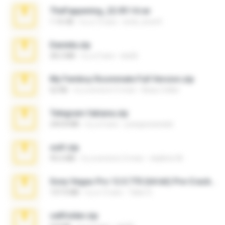
TheFappening_22.09.14.rar
1.16 GB
il y a 12 ans
erick_lover4
Daniela.zip
28.2 MB
il y a 3 ans
ela26
My Femboy Roommate Full Version.zip
62 KB
il y a environ 5 mois
Beau Collier
Telegram fabiana.zip
244.8 MB
il y a 4 ans
yrangravanatal
ouh!.zip
95.6 MB
il y a environ 2 mois
vladimir M.
Sony Vegas Pro 12.0.770 (64-bit) Pre-Cracked.zip
137.0 MB
il y a 12 ans
Tales S.
cellfolder.zip