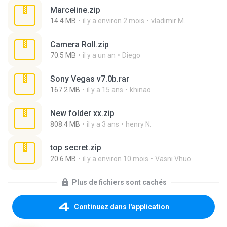
Marceline.zip
14.4 MB
il y a environ 2 mois
vladimir M.
Camera Roll.zip
70.5 MB
il y a un an
Diego
Sony Vegas v7.0b.rar
167.2 MB
il y a 15 ans
khinao
New folder xx.zip
808.4 MB
il y a 3 ans
henry N.
top secret.zip
20.6 MB
il y a environ 10 mois
Vasni Vhuo
Plus de fichiers sont cachés
Continuez dans l'application