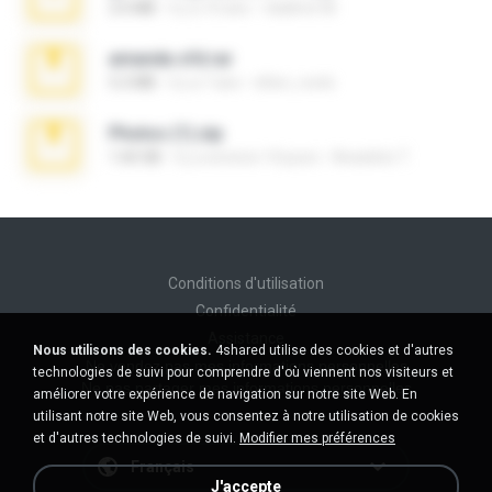
2.6 MB
il y a 10 ans
vladimir M.
amanda sfd.rar
5.2 MB
il y a 7 ans
elton_roots
Photos (1).zip
1.60 GB
il y a environ 14 jours
Anacleto T.
Conditions d'utilisation
Confidentialité
Assistance
Nous utilisons des cookies.
4shared utilise des cookies et d'autres
Ne vendez pas mes informations personnelles
technologies de suivi pour comprendre d'où viennent nos visiteurs et
Ne pas partager mes informations personnelles
améliorer votre expérience de navigation sur notre site Web. En
utilisant notre site Web, vous consentez à notre utilisation de cookies
et d'autres technologies de suivi.
Modifier mes préférences
Français
J'accepte