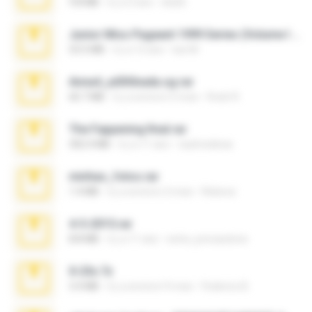
9.8 MB
il y a 3 ans
ela26
Junior Miss Pageant 1999 Series (Volume I Part I NC 6).7z
53.5 MB
il y a 12 ans
luis M.
Anna4_yd3t0nada.sg.rar
60.7 MB
il y a environ 5 mois
Rodri R.
The Fappening final.rar
302.4 MB
il y a 11 ans
raulmedinax
minhas_fotos.rar
1.4 MB
il y a environ 2 mois
Rebeca
4-5-2015.rar
8.8 MB
il y a 11 ans
extra_precautions
X-23x.7z
3.4 MB
il y a environ 9 mois
Federico B.