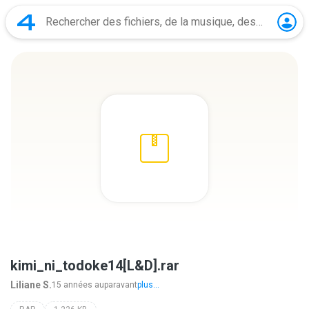
kimi_ni_todoke14[L&D].rar
Liliane S.
15 années auparavant
plus...