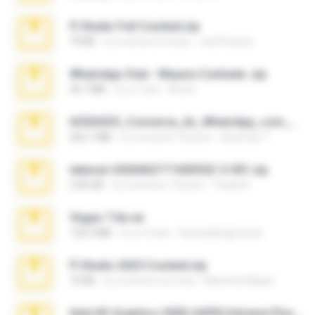
Fl Studio Full Cracked.zip
79 KB
il y a environ 4 mois
Joel Powers
WhatsApp Chat - Mayara Cunhada .zip
36.7 MB
il y a 7 ans
Ana K.
65536533_Conversa_do_WhatsApp_com_Meu_Esposo.zip
262.1 MB
il y a environ 16 jours
desomar T.
takeout-20260621T160055Z-3-001.zip
2.00 GB
il y a environ 13 jours
Thata N.
Vegas 7.0a.rar
120.3 MB
il y a 15 ans
boyisadangerzone
Fl Studio 2025 Cracked.zip
73 KB
il y a environ un mois
Maverick Mayer
Intel HD Graphics 3000 (4459) Extreme Plus 2.0.zip