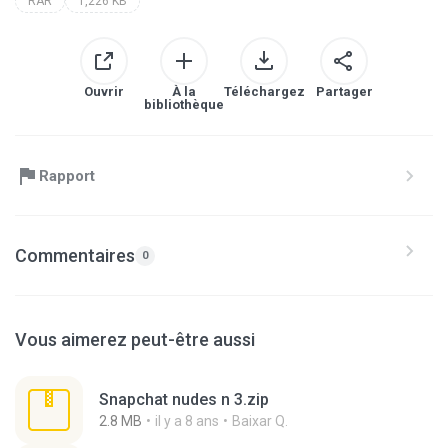
RAR
1,226 KB
Ouvrir
À la
Téléchargez
Partager
bibliothèque
Rapport
Commentaires
0
Vous aimerez peut-être aussi
Snapchat nudes n 3.zip
2.8 MB
il y a 8 ans
Baixar Q.