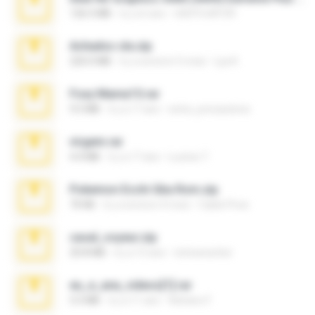
126.5 MB
il y a 6 ans
nIGHTmAYOR
Achados sla.zip
220.0 MB
il y a environ 5 mois
Lya K.
Foxy Mama15.rar
9.5 MB
il y a 17 ans
extra_precautions
virgem.rar
4.4 MB
il y a 17 ans
Lucinei 7.
Pokemon Ecchi Gba Rom.zip
70 KB
il y a environ 4 mois
Caleb Price
casal_voyeur.zip
20.8 MB
il y a 15 ans
netowescher
eu_e_ana_videos[1].rar
5.5 MB
il y a 11 ans
Adriano F.