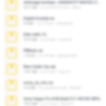
whatsapp backups -20260410T160335Z-3-001.zip
335.7 MB
il y a environ 4 mois
Maria
Digital Insanity.rar
3.8 MB
il y a 12 ans
Christian D.
hide vedio.7z
379.3 MB
il y a 8 ans
munna E.
PBNuds.rar
1.04 GB
il y a 10 ans
gustavocs64
New folder 2xx.zip
178.1 MB
il y a 3 ans
henry N.
novia_en_trio.rar
14.9 MB
il y a environ 5 mois
Rodri R.
Sony Vegas Pro 8.0b Build 217-AVCHD-MPG-AC3 FIXED.7z
192.6 MB
il y a 16 ans
Steven P.