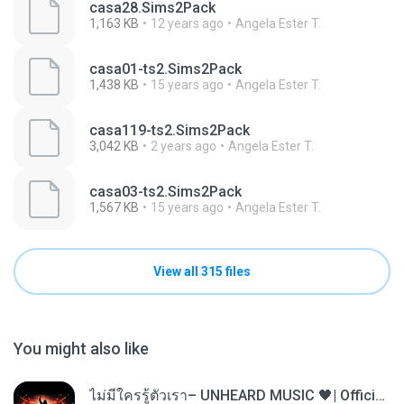
casa28.Sims2Pack
1,163 KB
12 years ago
Angela Ester T.
casa01-ts2.Sims2Pack
1,438 KB
15 years ago
Angela Ester T.
casa119-ts2.Sims2Pack
3,042 KB
2 years ago
Angela Ester T.
casa03-ts2.Sims2Pack
1,567 KB
15 years ago
Angela Ester T.
View all 315 files
You might also like
ไม่มีใครรู้ตัวเรา– UNHEARD MUSIC 🖤| Official Lyric Video | เพลงสู้ชีวิต