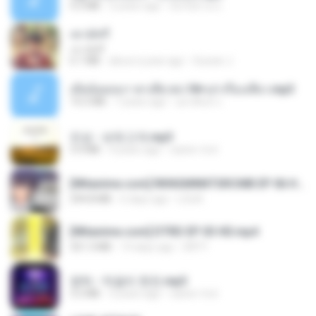
4.2 MB
2 years ago
มันไม้สาย ม.
เขามัทรี
เขามัทรี
6.1 MB
about a year ago
Suwan J.
เมียน้อยเหงา พาเสียวค่ะ18+เล่าเรื่องเสียว.mp3
14.2 MB
7 years ago
อมรพันธ์ จ.
진성 - 보릿고개.mp3
3.4 MB
4 years ago
castor-trot
[Witanime.com] RKNGMNNTSRCMB EP 06 HD.mp4
294.8 MB
6 days ago
LOLKI
[Witanime.com] DTRD EP 03 HD.mp4
321.3 MB
14 days ago
DRTY
영탁 - 막걸리 한잔.mp3
3.2 MB
3 years ago
castor-trot