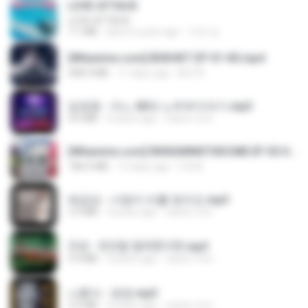
LOVE ATTACK
LOVE ATTACK
7.1 MB
about a year ago
지빈 임.
[Witanime.com] BSKHKT EP 01 HD.mp4
408.9 MB
11 days ago
BLITR
임영웅 - 어느 60대 노부부이야기.mp3
4.6 MB
4 years ago
castor-trot
[Witanime.com] RKNGMNNTSRCMB EP 05 HD.mp4
186.0 MB
13 days ago
LOLKI
배금성 - 사랑이 비를 맞아요.mp3
3.5 MB
3 years ago
castor-trot
진성 - 천년을 빌려준다면.mp3
3.4 MB
4 years ago
castor-trot
나훈아 - 영영.mp3
3.5 MB
4 years ago
castor-trot