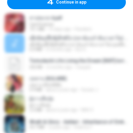
Continue in app
สาปสมรส 4.pdf
CamScanner
73.1 MB
15 days ago
Pandarin
ເຊົາຮ້ອງເຖົ້າຊິເອົາທໍ່ໃດ (เซาฮ้องเถ้าสิเอาเท่าใด) ບຸນເກີດ ຫນູຫ່ວງ ft. ໂສພາ ຈຸນທະລາ
ເຊົາຮ້ອງເຖົ້າຊິເອົາທໍ່ໃດ (เซาฮ้องเถ้าสิเอาเท่าใด) ບຸນເກີດ ຫນູຫ່ວງ ft. ໂສພາ ຈຸນທະລາ
6.0 MB
2 months ago
But G.
Tomodachi Life Living the Dream [NSP].torrent
252 KB
2 months ago
margob
กุหลาบ (KULARB)
กุหลาบ (KULARB)
5.9 MB
about a year ago
Suwan J.
ผู้บ่าวเสื้อปุ๋ย
ผู้บ่าวเสื้อปุ๋ย
5.2 MB
about a year ago
Mith 9.
Wrath & Glory - Aeldari - Inheritance of Embers.pdf
53.7 MB
2 years ago
federico f