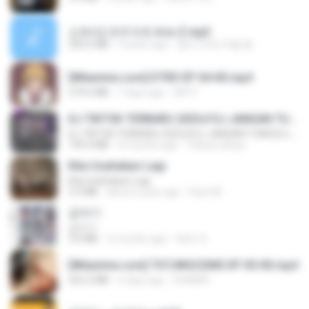
신유리) 유두자위 A to Z.mp3
256.6 MB
2 years ago
좀비고4인커플 좀.
[Witanime.com] DTRD EP 04 HD.mp4
279.0 MB
7 days ago
DRTY
DJ TIKTOK TERBARU 2025🎵DJ JANGAN TUNGGU LAMA LAMA NANTI LAMA LAMA 🎵DJ SEDIA AKU SEBELUM HUJAN
DJ TIKTOK TERBARU 2025🎵DJ JANGAN TUNGGU LAMA LAMA NANTI LAMA LAMA 🎵DJ SEDIA AKU SEBELUM HUJAN
199.4 MB
6 months ago
Yahya Lahiya
Kita Usahakan Lagi
Kita Usahakan Lagi
3.3 MB
about a year ago
Fazri M.
갑자기
갑자기
3.0 MB
2 months ago
복희 박.
[Witanime.com] TSTJWGCDMS EP 05 HD.mp4
423.2 MB
6 days ago
DOMISR