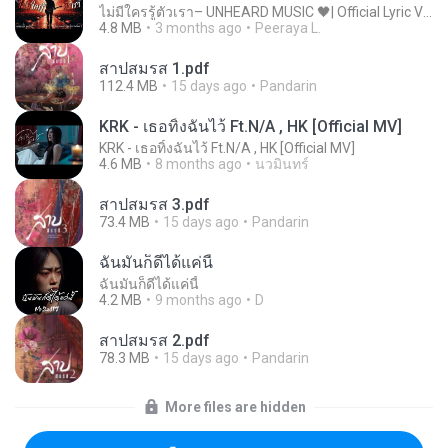
ไม่มีใครรู้ตัวเรา– UNHEARD MUSIC 🖤| Official Lyric Video | เพลงสู้ชีวิต
4.8 MB
3 months ago
Peeraya L.
สาปสมรส 1.pdf
112.4 MB
15 days ago
Pandarin
KRK - เธอทิ้งฉันไว้ Ft.N/A , HK [Official MV]
KRK - เธอทิ้งฉันไว้ Ft.N/A , HK [Official MV]
4.6 MB
8 months ago
นวมินทร์
สาปสมรส 3.pdf
73.4 MB
15 days ago
Pandarin
ฉันมันก็ดีได้แค่นี้
ฉันมันก็ดีได้แค่นี้
4.2 MB
9 months ago
D
สาปสมรส 2.pdf
78.3 MB
15 days ago
Pandarin
More files are hidden