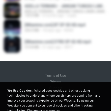
ADELLA TERBARU - JANGAN TUNGGU LAMA LAMA - GELAS RETAK - OM ADELLA FULL ALBUM TERBARU 2026
ADELLA TERBARU - JANGAN TUNGGU LAMA LAMA - GELAS RETAK - OM ADELLA FULL ALBUM TERBARU 2026
133.0 MB
4 months ago
Cuplis
[Witanime.com] BT EP 03 HD.mp4
250.0 MB
18 days ago
BAXK
[Witanime.com] DTRD EP 02 HD.mp4
319.8 MB
21 days ago
DRTY
Terms of Use
Privacy
Support
We Use Cookies.
4shared uses cookies and other tracking
Do not sell my personal information
technologies to understand where our visitors are coming from and
Do not share my personal information
improve your browsing experience on our Website. By using our
Website, you consent to our use of cookies and other tracking
technologies.
Change my preferences