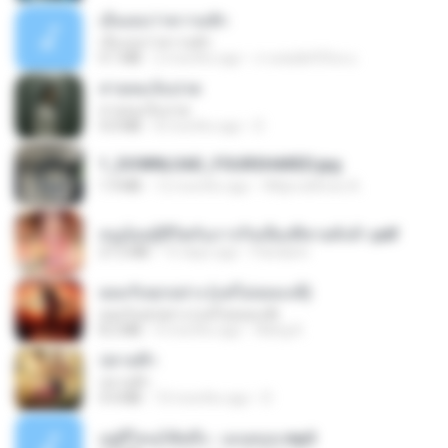
เอิ้นเธอว่าความฮัก
เอิ้นเธอว่าความฮัก
4.1 MB
2 months ago
ถามพ่อ&#39;พ ม.
สายลมเจ็บปวด
สายลมเจ็บปวด
4.0 MB
8 months ago
D
1_DOWNLOAD_FOURSHARED.jpg
1.9 MB
12 months ago
Wtlprodthree A.
หนูน้อยสู้ชีวิตกับภารกิจเลี้ยงพี่ชายทั้งห้า.pdf
27.2 MB
15 days ago
Pandarin
ยอมรับทุกอย่าง (แต่ไม่ยอมแพ้)
ยอมรับทุกอย่าง (แต่ไม่ยอมแพ้)
8.2 MB
4 months ago
Wang K.
ปลายฟ้า
ปลายฟ้า
4.4 MB
10 months ago
D
อยู่ที่ไหนก็คิดถึง - เมนทอล.mp3