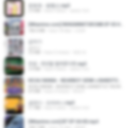
문희옥 - 평행선.mp3
2.9 MB
hace 4 años
castor-trot
[Witanime.com] RKNGMNNTSRCMB EP 05 HD.mp4
186.0 MB
hace 18 días
LOLKI
갑자기
갑자기
3.0 MB
hace 2 meses
복희 박.
진성 - 천년을 빌려준다면.mp3
3.4 MB
hace 4 años
castor-trot
KICAU MANIA - NDARBOY GENK x BANDITOZ YAOW 86 (OFFICIAL LYRIC VIDEO) GAS POL NDANGAK
KICAU MANIA - NDARBOY GENK x BANDITOZ YAOW 86 (OFFICIAL LYRIC VIDEO) GAS POL NDANGAK
8.9 MB
hace 3 meses
Rina P.
금잔디 - 오라버니.mp3
3.1 MB
hace 4 años
castor-trot
[Witanime.com] BT EP 04 HD.mp4
248.7 MB
hace 16 días
BAXK