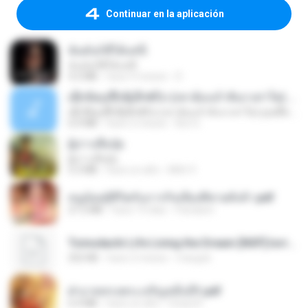
Continuar en la aplicación
ฉันมันก็ดีได้แค่นี้
ฉันมันก็ดีได้แค่นี้
4.2 MB
hace 9 meses
D
ເຊົາຮ້ອງເຖົ້າຊິເອົາທໍ່ໃດ (เซาฮ้องเถ้าสิเอาเท่าใด) ບຸນເກີດ ຫນູຫ່ວງ ft. ໂສພາ ຈຸນທະລາ
ເຊົາຮ້ອງເຖົ້າຊິເອົາທໍ່ໃດ (เซาฮ้องเถ้าสิเอาเท่าใด) ບຸນເກີດ ຫນູຫ່ວງ ft. ໂສພາ ຈຸນທະລາ
6.0 MB
hace 2 meses
But G.
ผู้บ่าวเสื้อปุ๋ย
ผู้บ่าวเสื้อปุ๋ย
5.2 MB
hace un año
Mith 9.
หนูน้อยสู้ชีวิตกับภารกิจเลี้ยงพี่ชายทั้งห้า.pdf
27.2 MB
hace 19 días
Pandarin
Tomodachi Life Living the Dream [NSP].torrent
252 KB
hace 2 meses
margob
ฝ่าบาททรงพระเจริญหมื่นปี1.pdf
6.4 MB
hace un año
Orasa K.