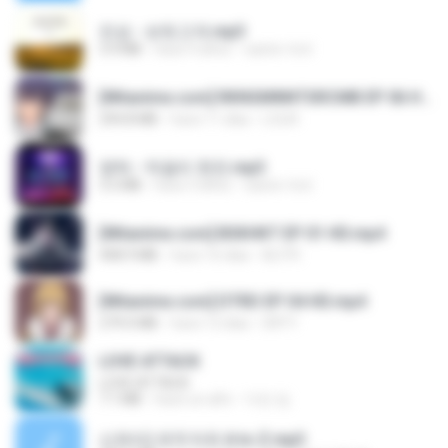
진성 - 보릿고개.mp3
3.4 MB
hace 4 años
castor-trot
[Witanime.com] RKNGMNNTSRCMB EP 06 HD.mp4
294.8 MB
hace 11 días
LOLKI
영탁 - 막걸리 한잔.mp3
3.2 MB
hace 3 años
castor-trot
[Witanime.com] BSKHKT EP 01 HD.mp4
408.9 MB
hace 16 días
BLITR
[Witanime.com] DTRD EP 04 HD.mp4
279.0 MB
hace 12 días
DRTY
LOVE ATTACK
LOVE ATTACK
7.1 MB
hace un año
지빈 임.
신유리) 유두자위 A to Z.mp3