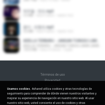
박우철 - 연모.mp3
3.5 MB
hace 4 años
castor-trot
옹이 - 조항조.mp3
3.6 MB
hace 4 años
castor-trot
ADELLA TERBARU - JANGAN TUNGGU LAMA LAMA - GELAS RETAK - OM ADELLA FULL ALBUM TERBARU 2026
ADELLA TERBARU - JANGAN TUNGGU LAMA LAMA - GELAS RETAK - OM ADELLA FULL ALBUM TERBARU 2026
133.0 MB
hace 4 meses
Cuplis
Términos de uso
Privacidad
Asistencia
Usamos cookies.
4shared utiliza cookies y otras tecnologías de
No venda mi información personal
seguimiento para comprender de dónde vienen nuestros visitantes y
No comparta mi información personal
mejorar su experiencia de navegación en nuestro sitio web. Al usar
nuestro sitio web, usted consiente el uso de cookies y otras