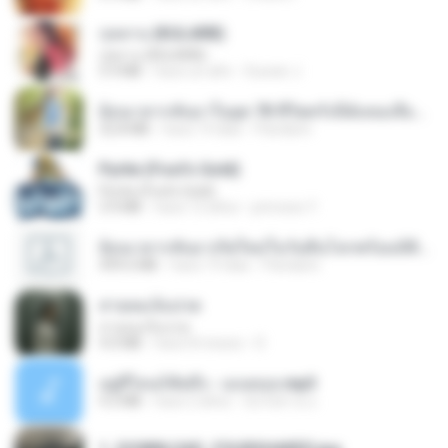
กุหลาบ (KULARB)
กุหลาบ (KULARB)
5.9 MB
hace un año
Suwan J.
ย้อนเวลากลับมาในยุค 70 ชีวิตครั้งนี้ฉันขอเลือกเอง จบ.pdf
32.8 MB
hace 19 días
Pandarin
Pyrite (Fool's Gold)
Pyrite (Fool's Gold)
3.4 MB
hace 12 años
princess Y.
ย้อนเวลากลับมาเกิดใหม่ในวันสิ้นโลกพร้อมมิติส่วนตัว 1-443 [จบ] - 揍趴长颈鹿.pdf
499.6 MB
hace 19 días
Pandarin
สายลมเจ็บปวด
สายลมเจ็บปวด
4.0 MB
hace 8 meses
D
อยู่ที่ไหนก็คิดถึง - เมนทอล.mp3
4.2 MB
hace 2 años
มันไม้สาย ม.