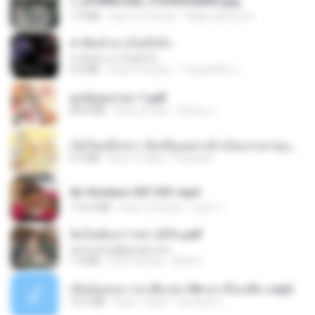
1_DOWNLOAD_FOURSHARED.jpg
1.9 MB
hace 12 meses
Wtlprodthree A.
ชาติหน้าอาจไม่มีจริง
ชาติหน้าอาจไม่มีจริง
4.4 MB
hace 9 meses
ไวลุ้น&#39; อ.
ฮูหยิuสุดป่วuฯ 1.pdf
68.8 MB
hace un año
ณิชพน แ.
เกิดใหม่อีกครา อี๋เหนียงอย่างข้าเป็นภรรยาขุนนาง 1_ST.pdf
4.9 MB
hace 19 días
Pandarin
Air Hostess S01 E01.mp4
174.4 MB
hace 3 meses
민호 이.
ฉันไม่ต้องการพร สุจิรัน.pdf
tanmobza@gmail.com
1.4 MB
hace 28 días
Mob K.
เมียน้อยเหงา พาเสียวค่ะ18+เล่าเรื่องเสียว.mp3
14.2 MB
hace 7 años
อมรพันธ์ จ.