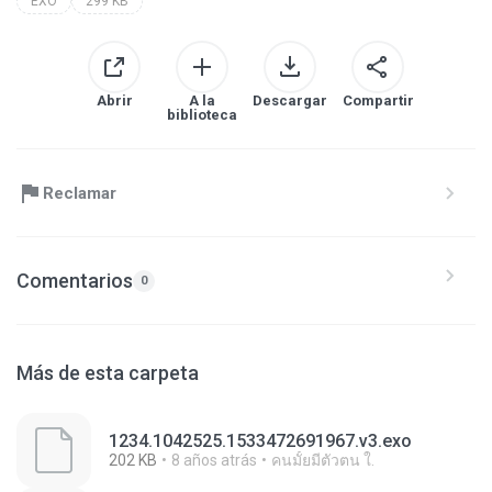
EXO
299 KB
Abrir
A la
Descargar
Compartir
biblioteca
Reclamar
Comentarios
0
Más de esta carpeta
1234.1042525.1533472691967.v3.exo
202 KB
8 años atrás
คนมั้ยมีตัวตน ใ.