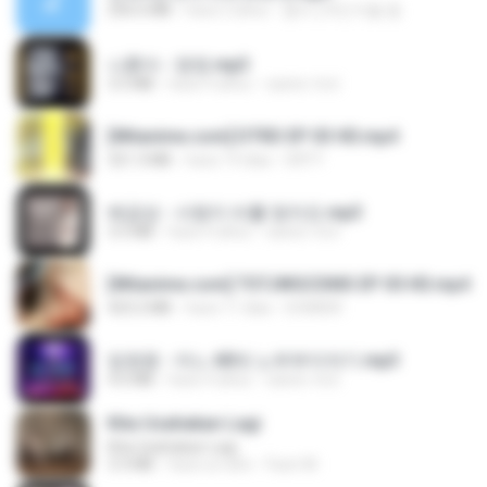
256.6 MB
hace 2 años
좀비고4인커플 좀.
나훈아 - 영영.mp3
3.5 MB
hace 4 años
castor-trot
[Witanime.com] DTRD EP 03 HD.mp4
321.3 MB
hace 19 días
DRTY
배금성 - 사랑이 비를 맞아요.mp3
3.5 MB
hace 4 años
castor-trot
[Witanime.com] TSTJWGCDMS EP 05 HD.mp4
423.2 MB
hace 11 días
DOMISR
임영웅 - 어느 60대 노부부이야기.mp3
4.6 MB
hace 4 años
castor-trot
Kita Usahakan Lagi
Kita Usahakan Lagi
3.3 MB
hace un año
Fazri M.