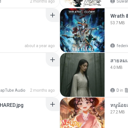
d
2 months ago
Suwan
53.7 MB
about a year ago
federi
สายลมเ
4.0 MB
apTube Audio
2 months ago
D
in
ARED.jpg
หนูน้อยส
27.2 MB