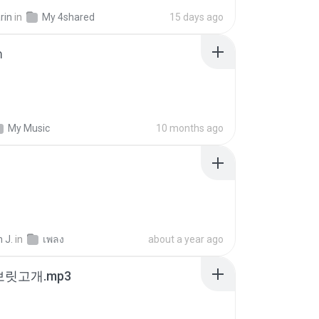
rin
in
My 4shared
15 days ago
า
My Music
10 months ago
 J.
in
เพลง
about a year ago
 보릿고개.mp3