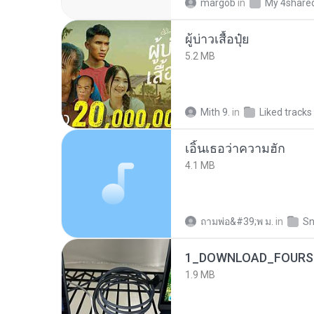
margob
in
My 4share
ผู้บ่าวเสื้อปุ๋ย
5.2 MB
Mith 9.
in
Liked tracks
เอิ้นเธอว่าความฮัก
4.1 MB
ถามพ่อ&#39;พ ม.
in
Sn
1_DOWNLOAD_FOURSH
1.9 MB