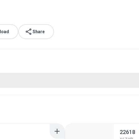
load
Share
22618