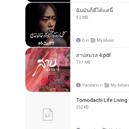
ฉันมันก็ดีได้แค่นี้
4.2 MB
D
in
My Music
สาปสมรส 4.pdf
73.1 MB
Pandarin
in
My 4shar
252 KB