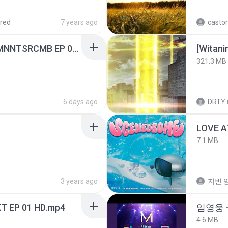
red
7 years ago
castor
[Witanime.com] RKNGMNNTSRCMB EP 06 HD.mp4
[Witan
321.3 MB
6 days ago
DRTY
LOVE 
7.1 MB
3 years ago
지빈 임
T EP 01 HD.mp4
임영웅 
4.6 MB