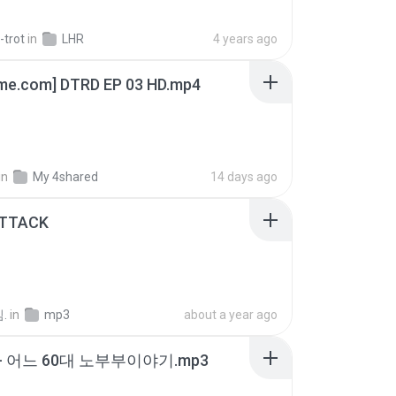
-trot
in
LHR
4 years ago
ime.com] DTRD EP 03 HD.mp4
in
My 4shared
14 days ago
ATTACK
.
in
mp3
about a year ago
- 어느 60대 노부부이야기.mp3