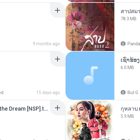
สาปสมร
78.3 MB
9 months ago
Panda
6.0 MB
ed
15 days ago
But G.
Tomodachi Life Living the Dream [NSP].torrent
กุหลาบ
5.9 MB