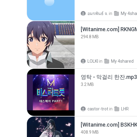
อมรพันธ์ จ.
in
My 4sha
294.8 MB
LOLKI
in
My 4shared
영탁 - 막걸리 한잔.mp3
3.2 MB
castor-trot
in
LHR
[Witanime.com] BSKHK
408.9 MB