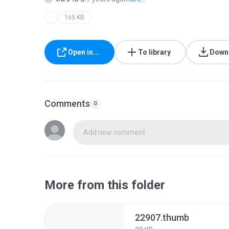
165 KB
Open in...
To library
Down
Comments
0
Add new comment
More from this folder
22907.thumb