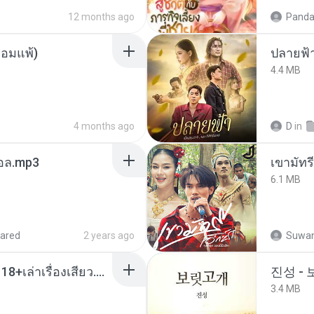
12 months ago
Panda
ยอมแพ้)
ปลายฟ้
4.4 MB
4 months ago
D
in
นทอล.mp3
เขามัทรี
6.1 MB
ared
2 years ago
Suwan
เมียน้อยเหงา พาเสียวค่ะ18+เล่าเรื่องเสียว.mp3
진성 -
3.4 MB