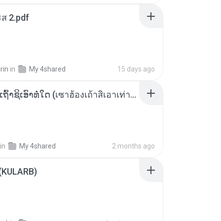
ส 2.pdf
rin
in
My 4shared
15 days ago
ເຊົາຮ້ອງເຖົ້າຊິເອົາທໍ່ໃດ (เซาฮ้องเถ้าสิเอาเท่าใด) ບຸນເກີດ ຫນູຫ່ວງ ft. ໂສພາ ຈຸນທະລາ
in
My 4shared
2 months ago
 (KULARB)