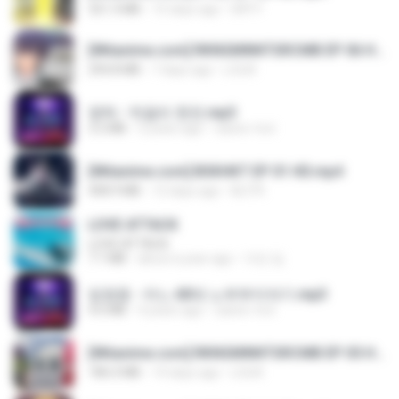
321.3 MB
15 days ago
DRTY
[Witanime.com] RKNGMNNTSRCMB EP 06 HD.mp4
294.8 MB
7 days ago
LOLKI
영탁 - 막걸리 한잔.mp3
3.2 MB
3 years ago
castor-trot
[Witanime.com] BSKHKT EP 01 HD.mp4
408.9 MB
12 days ago
BLITR
LOVE ATTACK
LOVE ATTACK
7.1 MB
about a year ago
지빈 임.
임영웅 - 어느 60대 노부부이야기.mp3
4.6 MB
4 years ago
castor-trot
[Witanime.com] RKNGMNNTSRCMB EP 05 HD.mp4
186.0 MB
14 days ago
LOLKI