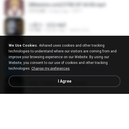
[Witanime.com] DTRD EP 04 HD.mp4
279.0 MB
8 days ago
DRTY
나훈아 - 영영.mp3
3.5 MB
4 years ago
castor-trot
배금성 - 사랑이 비를 맞아요.mp3
We Use Cookies.
4shared uses cookies and other tracking
3.5 MB
3 years ago
castor-trot
technologies to understand where our visitors are coming from and
improve your browsing experience on our Website. By using our
Website, you consent to our use of cookies and other tracking
신유리) 유두자위 A to Z.mp3
technologies.
Change my preferences
256.6 MB
2 years ago
좀비고4인커플 좀.
I Agree
진성 - 천년을 빌려준다면.mp3
3.4 MB
4 years ago
castor-trot
Kita Usahakan Lagi
Kita Usahakan Lagi
3.3 MB
about a year ago
Fazri M.
DJ TIKTOK TERBARU 2025🎵DJ JANGAN TUNGGU LAMA LAMA NANTI LAMA LAMA 🎵DJ SEDIA AKU SEBELUM HUJAN
DJ TIKTOK TERBARU 2025🎵DJ JANGAN TUNGGU LAMA LAMA NANTI LAMA LAMA 🎵DJ SEDIA AKU SEBELUM HUJAN