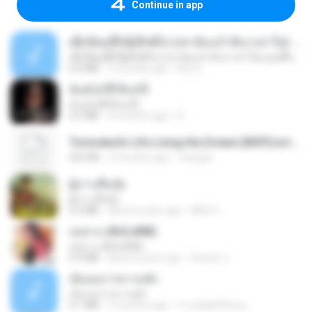
Continue in app
ເຊົາຮ້ອງເຖົ້າຊິເອົາທໍ່ໃດ (เซาฮ้องเถ้าสิเอาเท่าใด) ບຸນເກີດ ຫນູຫ່ວງ ft. ໂສພາ ຈຸນທະລາ
ເຊົາຮ້ອງເຖົ້າຊິເອົາທໍ່ໃດ (เซาฮ้องเถ้าสิเอาเท่าใด) ບຸນເກີດ ຫນູຫ່ວງ ft. ໂສພາ ຈຸນທະລາ
6.0 MB
2 months ago
But G.
ฉันมันก็ดีได้แค่นี้
ฉันมันก็ดีได้แค่นี้
4.2 MB
9 months ago
D
Tomodachi Life Living the Dream [NSP].torrent
252 KB
2 months ago
margob
ผู้บ่าวเสื้อปุ๋ย
ผู้บ่าวเสื้อปุ๋ย
5.2 MB
about a year ago
Mith 9.
กุหลาบ (KULARB)
กุหลาบ (KULARB)
5.9 MB
about a year ago
Suwan J.
เอิ้นเธอว่าความฮัก
เอิ้นเธอว่าความฮัก
4.1 MB
2 months ago
ถามพ่อ&#39;พ ม.