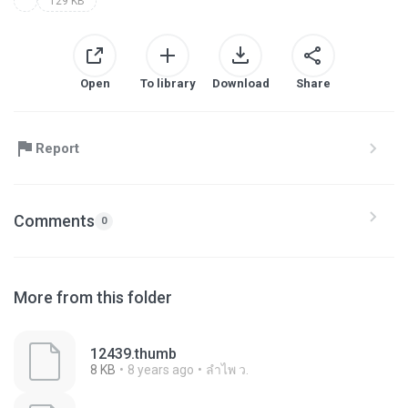
129 KB
Open
To library
Download
Share
Report
Comments
0
More from this folder
12439.thumb
8 KB
8 years ago
ลําไพ ว.