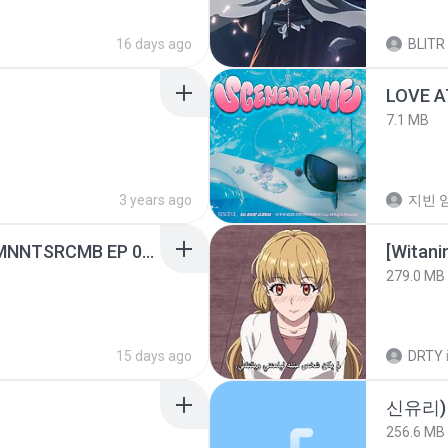
16 days ago
BLITR
LOVE 
7.1 MB
3 years ago
지빈 임
[Witanime.com] RKNGMNNTSRCMB EP 05 HD.mp4
[Witan
279.0 MB
15 days ago
DRTY
신유리) 
256.6 MB