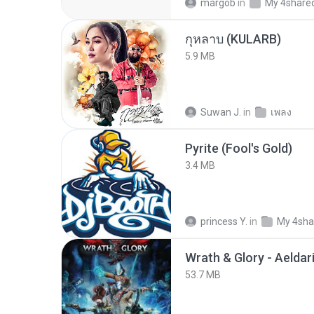
margob
in
My 4share
กุหลาบ (KULARB)
5.9 MB
Suwan J.
in
เพลง
Pyrite (Fool's Gold)
3.4 MB
princess Y.
in
My 4sha
53.7 MB