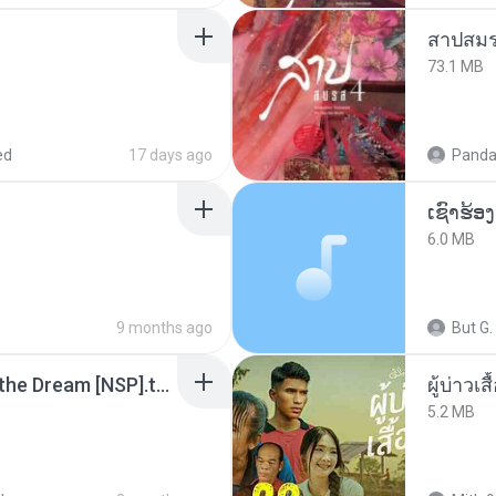
สาปสมร
73.1 MB
ed
17 days ago
Panda
6.0 MB
9 months ago
But G.
Tomodachi Life Living the Dream [NSP].torrent
ผู้บ่าวเสื
5.2 MB