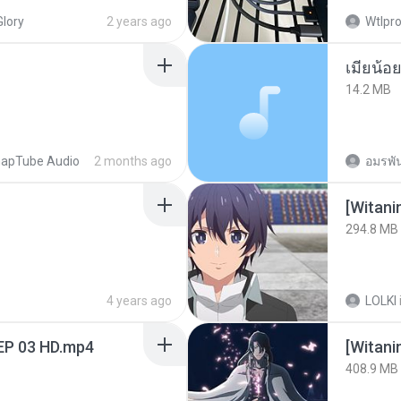
Glory
2 years ago
Wtlpro
14.2 MB
apTube Audio
2 months ago
อมรพัน
294.8 MB
4 years ago
LOLKI
EP 03 HD.mp4
[Witan
408.9 MB