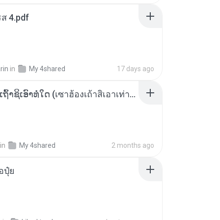
ส 4.pdf
rin
in
My 4shared
17 days ago
ເຊົາຮ້ອງເຖົ້າຊິເອົາທໍ່ໃດ (เซาฮ้องเถ้าสิเอาเท่าใด) ບຸນເກີດ ຫນູຫ່ວງ ft. ໂສພາ ຈຸນທະລາ
in
My 4shared
2 months ago
้อปุ๋ย