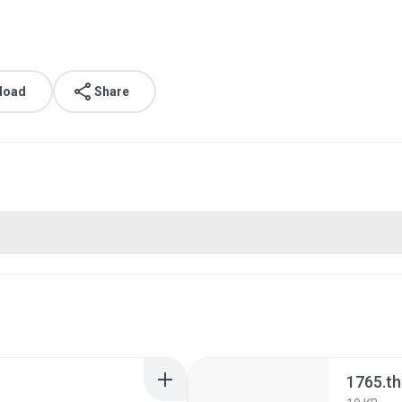
load
Share
1765.t