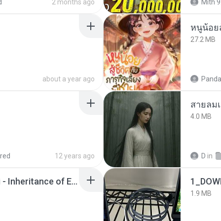
d
2 months ago
Mith 9
หนูน้อยส
27.2 MB
about a year ago
Panda
สายลมเ
4.0 MB
red
12 years ago
D
in
Wrath & Glory - Aeldari - Inheritance of Embers.pdf
1_DOW
1.9 MB