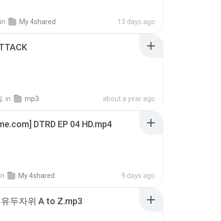
in
My 4shared
13 days ago
ATTACK
.
in
mp3
about a year ago
ime.com] DTRD EP 04 HD.mp4
in
My 4shared
9 days ago
유두자위 A to Z.mp3