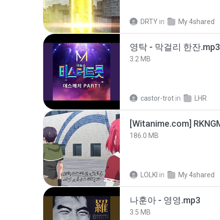
DRTY
in
My 4shared
영탁 - 막걸리 한잔.mp3
3.2 MB
castor-trot
in
LHR
186.0 MB
LOLKI
in
My 4shared
나훈아 - 영영.mp3
3.5 MB