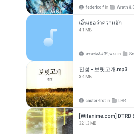
federico f
in
Wrath & 
เอิ้นเธอว่าความฮัก
4.1 MB
ถามพ่อ&#39;พ ม.
in
Sn
진성 - 보릿고개.mp3
3.4 MB
castor-trot
in
LHR
[Witanime.com] DTRD 
321.3 MB