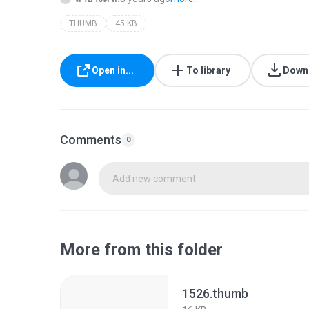
THUMB
45 KB
Open in...
To library
Down
Comments
0
Add new comment
More from this folder
1526.thumb