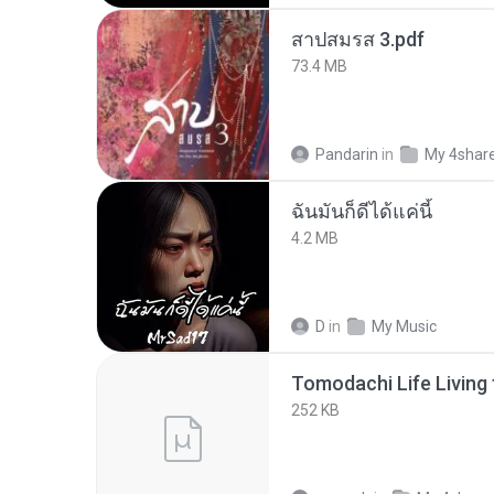
สาปสมรส 3.pdf
73.4 MB
Pandarin
in
My 4shar
ฉันมันก็ดีได้แค่นี้
4.2 MB
D
in
My Music
252 KB