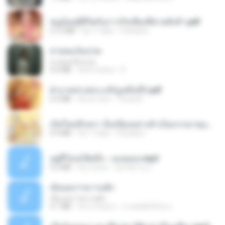
หนูน้อยสู้ชีวิตกับภารกิจเลี้ยงพี่ชายทั้งห้า.pdf
27.2 MB
há 17 dias
Pandarin
สายลมเจ็บปวด
สายลมเจ็บปวด
4.0 MB
há 8 meses
D
ฝ่าบาททรงพระเจริญหมื่นปี1.pdf
6.4 MB
há um ano
Orasa K.
เกิดใหม่อีกครา อี๋เหนียงอย่างข้าเป็นภรรยาขุนนาง 1_ST.pdf
4.9 MB
há 17 dias
Pandarin
อยู่ที่ไหนก็คิดถึง - เมนทอล.mp3
4.2 MB
há 2 anos
มันไม้สาย ม.
เอิ้นเธอว่าความฮัก
เอิ้นเธอว่าความฮัก
4.1 MB
há 2 meses
ถามพ่อ&#39;พ ม.