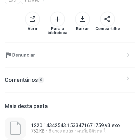
EXO
1,276 KB
Abrir
Para a
Baixar
Compartilhe
biblioteca
Denunciar
Comentários
0
Mais desta pasta
1220.14342543.1533471671759.v3.exo
752 KB
8 anos atrás
คนมั้ยมีตัวตน ใ.