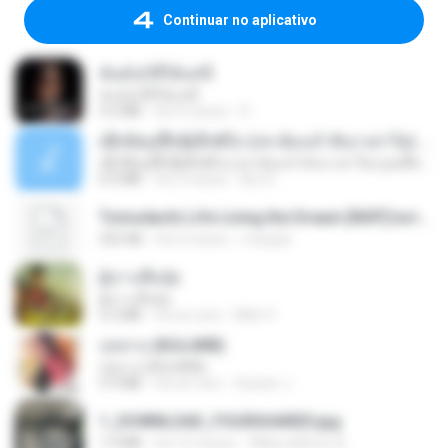
Continuar no aplicativo
ฉันมันก็ดีได้แค่นี้
ฉันมันก็ดีได้แค่นี้
4.2 MB
há 9 meses
D
ເຊົາຮ້ອງເຖົ້າຊິເອົາທໍ່ໃດ (เซาฮ้องเถ้าสิเอาเท่าใด) ບຸນເກີດ ຫນູຫ່ວງ ft. ໂສພາ ຈຸນທະລາ
ເຊົາຮ້ອງເຖົ້າຊິເອົາທໍ່ໃດ (เซาฮ้องเถ้าสิเอาเท่าใด) ບຸນເກີດ ຫນູຫ່ວງ ft. ໂສພາ ຈຸນທະລາ
6.0 MB
há 2 meses
But G.
Tomodachi Life Living the Dream [NSP].torrent
252 KB
há 2 meses
margob
ผู้บ่าวเสื้อปุ๋ย
ผู้บ่าวเสื้อปุ๋ย
5.2 MB
há um ano
Mith 9.
กุหลาบ (KULARB)
กุหลาบ (KULARB)
5.9 MB
há um ano
Suwan J.
1_DOWNLOAD_FOURSHARED.jpg
1.9 MB
há 12 meses
Wtlprodthree A.