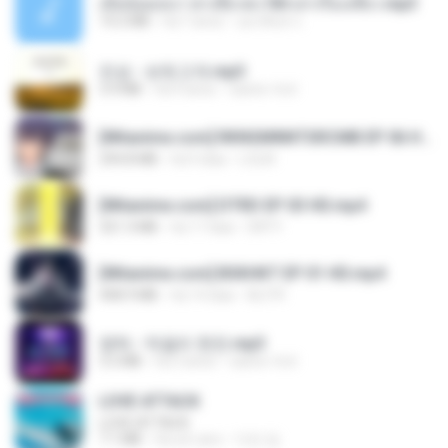
เมียน้อยเหงา พาเสียวค่ะ18+เล่าเรื่องเสียว.mp3
14.2 MB
há 7 anos
อมรพันธ์ จ.
진성 - 보릿고개.mp3
3.4 MB
há 4 anos
castor-trot
[Witanime.com] RKNGMNNTSRCMB EP 06 HD.mp4
294.8 MB
há 9 dias
LOLKI
[Witanime.com] DTRD EP 03 HD.mp4
321.3 MB
há 17 dias
DRTY
[Witanime.com] BSKHKT EP 01 HD.mp4
408.9 MB
há 14 dias
BLITR
영탁 - 막걸리 한잔.mp3
3.2 MB
há 3 anos
castor-trot
LOVE ATTACK
LOVE ATTACK
7.1 MB
há um ano
지빈 임.