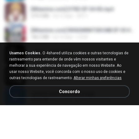
[Witanime.com] DTRD EP 04 HD.mp4
279.0 MB
há 10 dias
DRTY
[Witanime.com] RKNGMNNTSRCMB EP 05 HD.mp4
186.0 MB
há 16 dias
LOLKI
나훈아 - 영영.mp3
Usamos Cookies.
O 4shared utiliza cookies e outras tecnologias de
3.5 MB
há 4 anos
castor-trot
rastreamento para entender de onde vêm nossos visitantes e
melhorar a sua experiência de navegação em nosso Website. Ao
usar nosso Website, você concorda com o nosso uso de cookies e
배금성 - 사랑이 비를 맞아요.mp3
outras tecnologias de rastreamento.
Alterar minhas preferências
3.5 MB
há 4 anos
castor-trot
Concordo
신유리) 유두자위 A to Z.mp3
256.6 MB
há 2 anos
좀비고4인커플 좀.
Air Hostess S01 E01.mp4
174.4 MB
há 3 meses
민호 이.
임영웅 - 어느 60대 노부부이야기.mp3