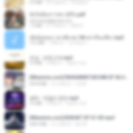
4.9 MB
18 วันที่แล้ว
Pandarin
ฉันไม่ต้องการพร สุจิรัน.pdf
tanmobza@gmail.com
1.4 MB
27 วันที่แล้ว
Mob K.
เมียน้อยเหงา พาเสียวค่ะ18+เล่าเรื่องเสียว.mp3
14.2 MB
7 ปีที่แล้ว
อมรพันธ์ จ.
진성 - 보릿고개.mp3
3.4 MB
4 ปีที่แล้ว
castor-trot
[Witanime.com] RKNGMNNTSRCMB EP 06 HD.mp4
294.8 MB
10 วันที่แล้ว
LOLKI
영탁 - 막걸리 한잔.mp3
3.2 MB
3 ปีที่แล้ว
castor-trot
[Witanime.com] BSKHKT EP 01 HD.mp4
408.9 MB
15 วันที่แล้ว
BLITR