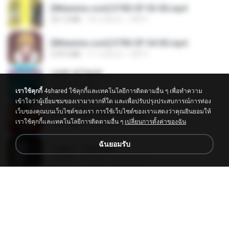
[Witanime.com] DTRD EP 03 HD.mp4
321.3 MB
18 วันที่แล้ว
DRTY
[Witanime.com] DTRD EP 04 HD.mp4
279.0 MB
11 วันที่แล้ว
DRTY
LOVE ATTACK
LOVE ATTACK
เราใช้คุกกี้
4shared ใช้คุกกี้และเทคโนโลยีการติดตามอื่น ๆ เพื่อทำความ
7.1 MB
ประมาณหนึ่งปีที่แล้ว
지빈 임.
เข้าใจว่าผู้เยี่ยมชมของเรามาจากที่ใด และเพื่อปรับปรุงประสบการณ์การท่อง
เว็บของคุณบนเว็บไซต์ของเรา การใช้เว็บไซต์ของเราแสดงว่าคุณยินยอมให้
Air Hostess S01 E01.mp4
เราใช้คุกกี้และเทคโนโลยีการติดตามอื่น ๆ
เปลี่ยนการตั้งค่าของฉัน
174.4 MB
3 เดือนที่แล้ว
민호 이.
ฉันยอมรับ
나훈아 - 영영.mp3
3.5 MB
4 ปีที่แล้ว
castor-trot
신유리) 유두자위 A to Z.mp3
256.6 MB
2 ปีที่แล้ว
좀비고4인커플 좀.
배금성 - 사랑이 비를 맞아요.mp3
3.5 MB
4 ปีที่แล้ว
castor-trot