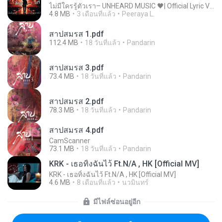
ไม่มีใครรู้ตัวเรา– UNHEARD MUSIC 🖤| Official Lyric Video | เพลงสู้ชีวิต
4.8 MB
3 เดือนที่แล้ว
Peeraya L.
สาปสมรส 1.pdf
112.4 MB
18 วันที่แล้ว
Pandarin
สาปสมรส 3.pdf
73.4 MB
18 วันที่แล้ว
Pandarin
สาปสมรส 2.pdf
78.3 MB
18 วันที่แล้ว
Pandarin
สาปสมรส 4.pdf
CamScanner
73.1 MB
18 วันที่แล้ว
Pandarin
KRK - เธอทิ้งฉันไว้ Ft.N/A , HK [Official MV]
KRK - เธอทิ้งฉันไว้ Ft.N/A , HK [Official MV]
4.6 MB
8 เดือนที่แล้ว
นวมินทร์
มีไฟล์ซ่อนอยู่อีก