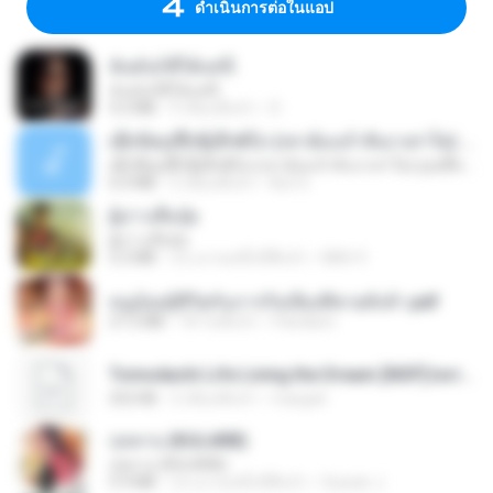
ดำเนินการต่อในแอป
ฉันมันก็ดีได้แค่นี้
ฉันมันก็ดีได้แค่นี้
4.2 MB
9 เดือนที่แล้ว
D
ເຊົາຮ້ອງເຖົ້າຊິເອົາທໍ່ໃດ (เซาฮ้องเถ้าสิเอาเท่าใด) ບຸນເກີດ ຫນູຫ່ວງ ft. ໂສພາ ຈຸນທະລາ
ເຊົາຮ້ອງເຖົ້າຊິເອົາທໍ່ໃດ (เซาฮ้องเถ้าสิเอาเท่าใด) ບຸນເກີດ ຫນູຫ່ວງ ft. ໂສພາ ຈຸນທະລາ
6.0 MB
2 เดือนที่แล้ว
But G.
ผู้บ่าวเสื้อปุ๋ย
ผู้บ่าวเสื้อปุ๋ย
5.2 MB
ประมาณหนึ่งปีที่แล้ว
Mith 9.
หนูน้อยสู้ชีวิตกับภารกิจเลี้ยงพี่ชายทั้งห้า.pdf
27.2 MB
18 วันที่แล้ว
Pandarin
Tomodachi Life Living the Dream [NSP].torrent
252 KB
2 เดือนที่แล้ว
margob
กุหลาบ (KULARB)
กุหลาบ (KULARB)
5.9 MB
ประมาณหนึ่งปีที่แล้ว
Suwan J.