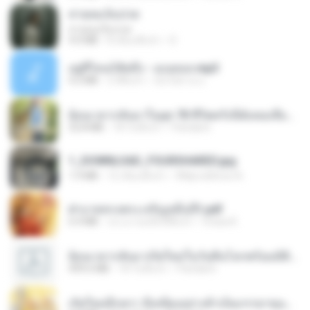
สายลมเจ็บปวด
สายลมเจ็บปวด
4.0 MB
8 เดือนที่แล้ว
D
อยู่ที่ไหนก็คิดถึง - เมนทอล.mp3
4.2 MB
2 ปีที่แล้ว
มันไม้สาย ม.
ย้อนเวลากลับมาในยุค 70 ชีวิตครั้งนี้ฉันขอเลือกเอง จบ.pdf
32.8 MB
18 วันที่แล้ว
Pandarin
1_DOWNLOAD_FOURSHARED.jpg
1.9 MB
12 เดือนที่แล้ว
Wtlprodthree A.
ฝ่าบาททรงพระเจริญหมื่นปี1.pdf
6.4 MB
ประมาณหนึ่งปีที่แล้ว
Orasa K.
ย้อนเวลากลับมาเกิดใหม่ในวันสิ้นโลกพร้อมมิติส่วนตัว 1-443 [จบ] - 揍趴长颈鹿.pdf
499.6 MB
18 วันที่แล้ว
Pandarin
เกิดใหม่อีกครา อี๋เหนียงอย่างข้าเป็นภรรยาขุนนาง 1_ST.pdf