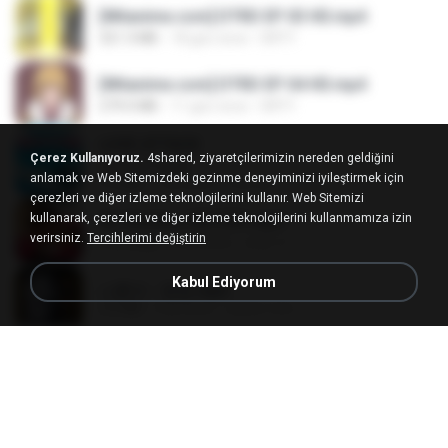
[Witanime.com] DTRD EP 03 HD.mp4
321.3 MB
18 gün önce
DRTY
[Witanime.com] DTRD EP 04 HD.mp4
279.0 MB
11 gün önce
DRTY
LOVE ATTACK
Çerez Kullanıyoruz.
4shared, ziyaretçilerimizin nereden geldiğini
LOVE ATTACK
anlamak ve Web Sitemizdeki gezinme deneyiminizi iyileştirmek için
7.1 MB
1 yıl önce
지빈 임.
çerezleri ve diğer izleme teknolojilerini kullanır. Web Sitemizi
kullanarak, çerezleri ve diğer izleme teknolojilerini kullanmamıza izin
Air Hostess S01 E01.mp4
verirsiniz.
Tercihlerimi değiştirin
174.4 MB
3 ay önce
민호 이.
Kabul Ediyorum
나훈아 - 영영.mp3
3.5 MB
4 yıl önce
castor-trot
신유리) 유두자위 A to Z.mp3
256.6 MB
2 yıl önce
좀비고4인커플 좀.
배금성 - 사랑이 비를 맞아요.mp3
3.5 MB
4 yıl önce
castor-trot