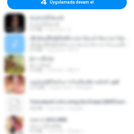
Uygulamada devam et
ฉันมันก็ดีได้แค่นี้
ฉันมันก็ดีได้แค่นี้
4.2 MB
9 ay önce
D
ເຊົາຮ້ອງເຖົ້າຊິເອົາທໍ່ໃດ (เซาฮ้องเถ้าสิเอาเท่าใด) ບຸນເກີດ ຫນູຫ່ວງ ft. ໂສພາ ຈຸນທະລາ
ເຊົາຮ້ອງເຖົ້າຊິເອົາທໍ່ໃດ (เซาฮ้องเถ้าสิเอาเท่าใด) ບຸນເກີດ ຫນູຫ່ວງ ft. ໂສພາ ຈຸນທະລາ
6.0 MB
2 ay önce
But G.
ผู้บ่าวเสื้อปุ๋ย
ผู้บ่าวเสื้อปุ๋ย
5.2 MB
1 yıl önce
Mith 9.
หนูน้อยสู้ชีวิตกับภารกิจเลี้ยงพี่ชายทั้งห้า.pdf
27.2 MB
18 gün önce
Pandarin
Tomodachi Life Living the Dream [NSP].torrent
252 KB
2 ay önce
margob
กุหลาบ (KULARB)
กุหลาบ (KULARB)
5.9 MB
1 yıl önce
Suwan J.