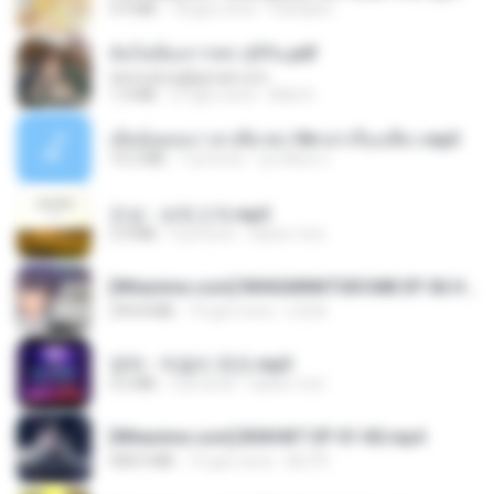
4.9 MB
18 gün önce
Pandarin
ฉันไม่ต้องการพร สุจิรัน.pdf
tanmobza@gmail.com
1.4 MB
27 gün önce
Mob K.
เมียน้อยเหงา พาเสียวค่ะ18+เล่าเรื่องเสียว.mp3
14.2 MB
7 yıl önce
อมรพันธ์ จ.
진성 - 보릿고개.mp3
3.4 MB
4 yıl önce
castor-trot
[Witanime.com] RKNGMNNTSRCMB EP 06 HD.mp4
294.8 MB
10 gün önce
LOLKI
영탁 - 막걸리 한잔.mp3
3.2 MB
3 yıl önce
castor-trot
[Witanime.com] BSKHKT EP 01 HD.mp4
408.9 MB
15 gün önce
BLITR