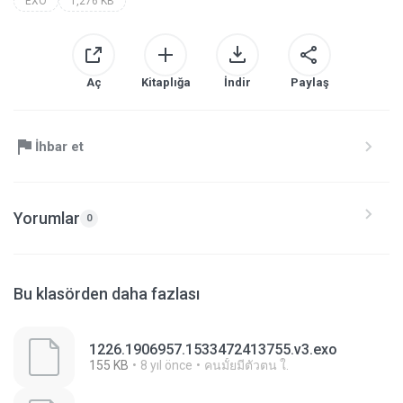
EXO
1,276 KB
Aç
Kitaplığa
İndir
Paylaş
İhbar et
Yorumlar
0
Bu klasörden daha fazlası
1226.1906957.1533472413755.v3.exo
155 KB
8 yıl önce
คนมั้ยมีตัวตน ใ.