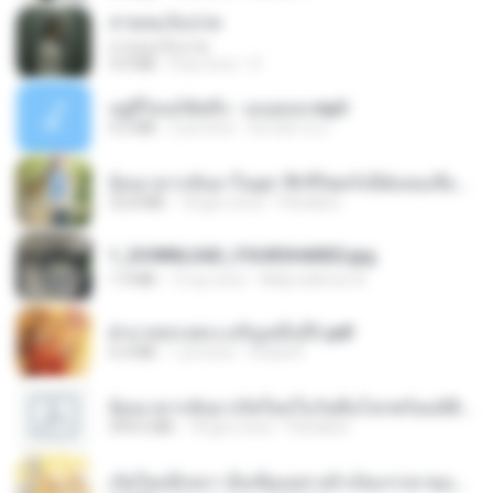
สายลมเจ็บปวด
สายลมเจ็บปวด
4.0 MB
8 ay önce
D
อยู่ที่ไหนก็คิดถึง - เมนทอล.mp3
4.2 MB
2 yıl önce
มันไม้สาย ม.
ย้อนเวลากลับมาในยุค 70 ชีวิตครั้งนี้ฉันขอเลือกเอง จบ.pdf
32.8 MB
18 gün önce
Pandarin
1_DOWNLOAD_FOURSHARED.jpg
1.9 MB
12 ay önce
Wtlprodthree A.
ฝ่าบาททรงพระเจริญหมื่นปี1.pdf
6.4 MB
1 yıl önce
Orasa K.
ย้อนเวลากลับมาเกิดใหม่ในวันสิ้นโลกพร้อมมิติส่วนตัว 1-443 [จบ] - 揍趴长颈鹿.pdf
499.6 MB
18 gün önce
Pandarin
เกิดใหม่อีกครา อี๋เหนียงอย่างข้าเป็นภรรยาขุนนาง 1_ST.pdf