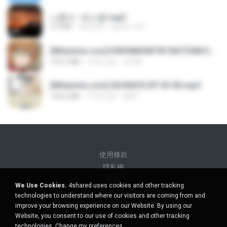
나훈아 - 테스형!.mp3
4.4 MB
4年之前
castor-trot
[Witanime.com] KWONMSNITIK1NGTDNN EP 04 HD.mp4
192.0 MB
13天之前
JUVIA
[Witanime.com] SDONATA EP 03 HD.mp4
140.6 MB
17天之前
GRET
使用條款
隱私權
支持
We Use Cookies.
4shared uses cookies and other tracking
Do not sell my personal information
technologies to understand where our visitors are coming from and
Do not share my personal information
improve your browsing experience on our Website. By using our
Website, you consent to our use of cookies and other tracking
technologies.
Change my preferences