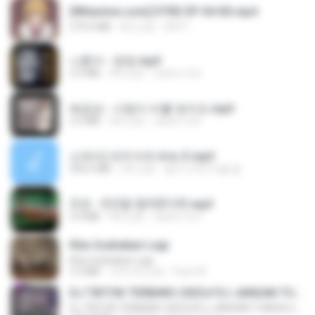
[Witanime.com] DTRD EP 04 HD.mp4
279.0 MB
8天之前
DRTY
나훈아 - 영영.mp3
3.5 MB
4年之前
castor-trot
배금성 - 사랑이 비를 맞아요.mp3
3.5 MB
3年之前
castor-trot
신유리) 유두자위 A to Z.mp3
256.6 MB
2年之前
좀비고4인커플 좀.
진성 - 천년을 빌려준다면.mp3
3.4 MB
4年之前
castor-trot
Kita Usahakan Lagi
Kita Usahakan Lagi
3.3 MB
大约1年之前
Fazri M.
DJ TIKTOK TERBARU 2025🎵DJ JANGAN TUNGGU LAMA LAMA NANTI LAMA LAMA 🎵DJ SEDIA AKU SEBELUM HUJAN
DJ TIKTOK TERBARU 2025🎵DJ JANGAN TUNGGU LAMA LAMA NANTI LAMA LAMA 🎵DJ SEDIA AKU SEBELUM HUJAN