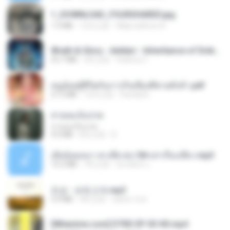
1_DOWNLOAD_FOURSHARED.jpg
1.9 MB
12月之前
Wtlprodthree A.
Wrath & Glory - Aeldari - Inheritance of Embers.pdf
53.7 MB
2年之前
federico f
หนูน้อยสู้ชีวิตกับภารกิจเลี้ยงพี่ชายทั้งห้า.pdf
27.2 MB
15天之前
Pandarin
สายลมเจ็บปวด
สายลมเจ็บปวด
4.0 MB
8月之前
D
เมียน้อยเหงา พาเสียวค่ะ18+เล่าเรื่องเสียว.mp3
14.2 MB
7年之前
อมรพันธ์ จ.
진성 - 보릿고개.mp3
3.4 MB
4年之前
castor-trot
[Witanime.com] DTRD EP 03 HD.mp4