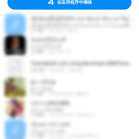
在应用程序中继续
ເຊົາຮ້ອງເຖົ້າຊິເອົາທໍ່ໃດ (เซาฮ้องเถ้าสิเอาเท่าใด) ບຸນເກີດ ຫນູຫ່ວງ ft. ໂສພາ ຈຸນທະລາ
ເຊົາຮ້ອງເຖົ້າຊິເອົາທໍ່ໃດ (เซาฮ้องเถ้าสิเอาเท่าใด) ບຸນເກີດ ຫນູຫ່ວງ ft. ໂສພາ ຈຸນທະລາ
6.0 MB
2月之前
But G.
ฉันมันก็ดีได้แค่นี้
ฉันมันก็ดีได้แค่นี้
4.2 MB
9月之前
D
Tomodachi Life Living the Dream [NSP].torrent
252 KB
2月之前
margob
ผู้บ่าวเสื้อปุ๋ย
ผู้บ่าวเสื้อปุ๋ย
5.2 MB
大约1年之前
Mith 9.
กุหลาบ (KULARB)
กุหลาบ (KULARB)
5.9 MB
大约1年之前
Suwan J.
เอิ้นเธอว่าความฮัก
เอิ้นเธอว่าความฮัก
4.1 MB
2月之前
ถามพ่อ&#39;พ ม.