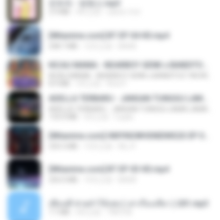
문희옥 - 평행선.mp3
2.9 MB
4年之前
castor-trot
[Witanime.com] BT EP 04 HD.mp4
248.7 MB
12天之前
BAXK
KICAU MANIA - NDARBOY GENK x BANDITOZ YAOW 86 (OFFICIAL LYRIC VIDEO) GAS POL NDANGAK
KICAU MANIA - NDARBOY GENK x BANDITOZ YAOW 86 (OFFICIAL LYRIC VIDEO) GAS POL NDANGAK
8.9 MB
3月之前
Rina P.
ADELLA TERBARU - JANGAN TUNGGU LAMA LAMA - GELAS RETAK - OM ADELLA FULL ALBUM TERBARU 2026
ADELLA TERBARU - JANGAN TUNGGU LAMA LAMA - GELAS RETAK - OM ADELLA FULL ALBUM TERBARU 2026
133.0 MB
4月之前
Cuplis
[Witanime.com] HMYNGWHSNIDMS2S EP 04 HD.mp4
235.5 MB
13天之前
KILJY
[Witanime.com] BT EP 03 HD.mp4
250.0 MB
19天之前
BAXK
เพื่อนพี่ ช่วยทำให้เสด ( เล่าเรื่องเสียว ) 201.mp3
7.1 MB
6年之前
TNP2 M.