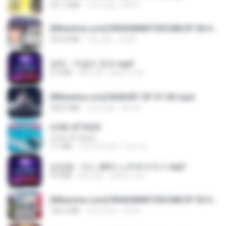
321.3 MB
15天之前
DRTY
[Witanime.com] RKNGMNNTSRCMB EP 06 HD.mp4
294.8 MB
7天之前
LOLKI
영탁 - 막걸리 한잔.mp3
3.2 MB
3年之前
castor-trot
[Witanime.com] BSKHKT EP 01 HD.mp4
408.9 MB
12天之前
BLITR
LOVE ATTACK
LOVE ATTACK
7.1 MB
大约1年之前
지빈 임.
임영웅 - 어느 60대 노부부이야기.mp3
4.6 MB
4年之前
castor-trot
[Witanime.com] RKNGMNNTSRCMB EP 05 HD.mp4
186.0 MB
14天之前
LOLKI