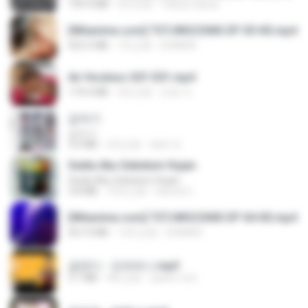
199.4 MB
6月之前
Yahya Lahiya
[Witanime.com] TSTJWGCDMS EP 05 HD.mp4
423.2 MB
7天之前
DOMISR
Air Hostess S01 E01.mp4
174.4 MB
3月之前
민호 이.
갑자기
갑자기
3.0 MB
2月之前
복희 박.
Sedia Aku Sebelum Hujan
Sedia Aku Sebelum Hujan
3.8 MB
10月之前
Hamdi U.
[Witanime.com] TSTJWGCDMS EP 04 HD.mp4
567.0 MB
14天之前
DOMISR
금잔디 - 오라버니.mp3
3.1 MB
4年之前
castor-trot