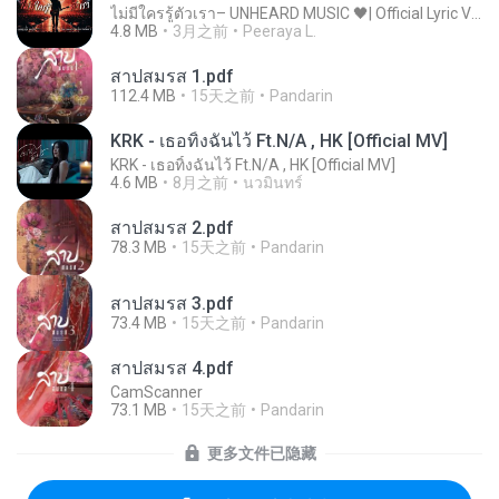
ไม่มีใครรู้ตัวเรา– UNHEARD MUSIC 🖤| Official Lyric Video | เพลงสู้ชีวิต
4.8 MB
3月之前
Peeraya L.
สาปสมรส 1.pdf
112.4 MB
15天之前
Pandarin
KRK - เธอทิ้งฉันไว้ Ft.N/A , HK [Official MV]
KRK - เธอทิ้งฉันไว้ Ft.N/A , HK [Official MV]
4.6 MB
8月之前
นวมินทร์
สาปสมรส 2.pdf
78.3 MB
15天之前
Pandarin
สาปสมรส 3.pdf
73.4 MB
15天之前
Pandarin
สาปสมรส 4.pdf
CamScanner
73.1 MB
15天之前
Pandarin
更多文件已隐藏