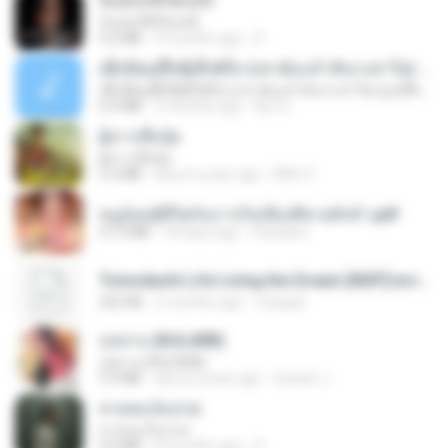
ฉันมันก็ดีได้แค่นี้
ฉันมันก็ดีได้แค่นี้
4.2 MB
9 months ago
D
ເຊົາຮ້ອງເຖົ້າຊິເອົາທໍ່ໃດ (เซาฮ้องเถ้าสิเอาเท่าใด) ບຸນເກີດ ຫນູຫ່ວງ ft. ໂສພາ ຈຸນທະລາ
ເຊົາຮ້ອງເຖົ້າຊິເອົາທໍ່ໃດ (เซาฮ้องเถ้าสิเอาเท่าใด) ບຸນເກີດ ຫນູຫ່ວງ ft. ໂສພາ ຈຸນທະລາ
6.0 MB
2 months ago
But G.
ผู้บ่าวเสื้อปุ๋ย
ผู้บ่าวเสื้อปุ๋ย
5.2 MB
about a year ago
Mith 9.
หนูน้อยสู้ชีวิตกับภารกิจเลี้ยงพี่ชายทั้งห้า.pdf
27.2 MB
18 days ago
Pandarin
Tomodachi Life Living the Dream [NSP].torrent
252 KB
2 months ago
margob
กุหลาบ (KULARB)
กุหลาบ (KULARB)
5.9 MB
about a year ago
Suwan J.
สายลมเจ็บปวด
สายลมเจ็บปวด
4.0 MB
8 months ago
D