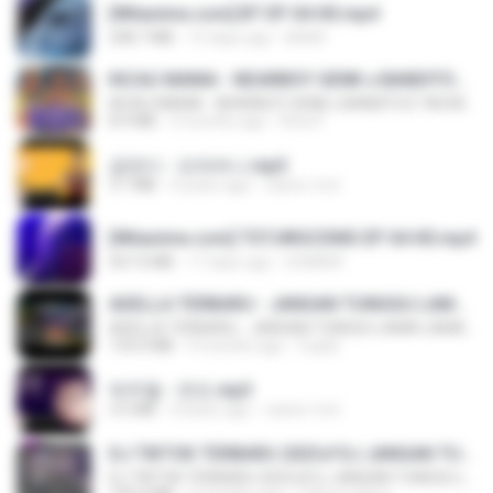
[Witanime.com] BT EP 04 HD.mp4
248.7 MB
15 days ago
BAXK
KICAU MANIA - NDARBOY GENK x BANDITOZ YAOW 86 (OFFICIAL LYRIC VIDEO) GAS POL NDANGAK
KICAU MANIA - NDARBOY GENK x BANDITOZ YAOW 86 (OFFICIAL LYRIC VIDEO) GAS POL NDANGAK
8.9 MB
3 months ago
Rina P.
금잔디 - 오라버니.mp3
3.1 MB
4 years ago
castor-trot
[Witanime.com] TSTJWGCDMS EP 04 HD.mp4
567.0 MB
17 days ago
DOMISR
ADELLA TERBARU - JANGAN TUNGGU LAMA LAMA - GELAS RETAK - OM ADELLA FULL ALBUM TERBARU 2026
ADELLA TERBARU - JANGAN TUNGGU LAMA LAMA - GELAS RETAK - OM ADELLA FULL ALBUM TERBARU 2026
133.0 MB
4 months ago
Cuplis
박우철 - 연모.mp3
3.5 MB
4 years ago
castor-trot
DJ TIKTOK TERBARU 2025🎵DJ JANGAN TUNGGU LAMA LAMA NANTI LAMA LAMA 🎵DJ SEDIA AKU SEBELUM HUJAN
DJ TIKTOK TERBARU 2025🎵DJ JANGAN TUNGGU LAMA LAMA NANTI LAMA LAMA 🎵DJ SEDIA AKU SEBELUM HUJAN