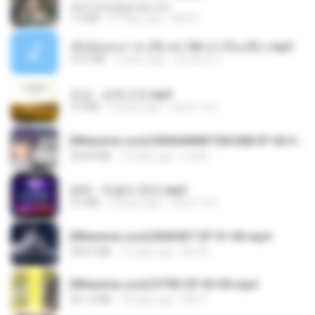
tanmobza@gmail.com
1.4 MB
27 days ago
Mob K.
เมียน้อยเหงา พาเสียวค่ะ18+เล่าเรื่องเสียว.mp3
14.2 MB
7 years ago
อมรพันธ์ จ.
진성 - 보릿고개.mp3
3.4 MB
4 years ago
castor-trot
[Witanime.com] RKNGMNNTSRCMB EP 06 HD.mp4
294.8 MB
10 days ago
LOLKI
영탁 - 막걸리 한잔.mp3
3.2 MB
3 years ago
castor-trot
[Witanime.com] BSKHKT EP 01 HD.mp4
408.9 MB
15 days ago
BLITR
[Witanime.com] DTRD EP 03 HD.mp4
321.3 MB
18 days ago
DRTY