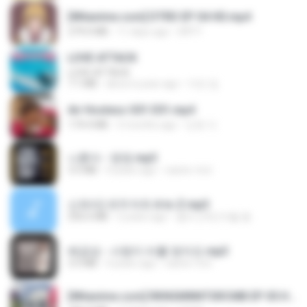
[Witanime.com] DTRD EP 04 HD.mp4
279.0 MB
11 days ago
DRTY
LOVE ATTACK
LOVE ATTACK
7.1 MB
about a year ago
지빈 임.
Air Hostess S01 E01.mp4
174.4 MB
3 months ago
민호 이.
나훈아 - 영영.mp3
3.5 MB
4 years ago
castor-trot
신유리) 유두자위 A to Z.mp3
256.6 MB
2 years ago
좀비고4인커플 좀.
배금성 - 사랑이 비를 맞아요.mp3
3.5 MB
4 years ago
castor-trot
[Witanime.com] RKNGMNNTSRCMB EP 05 HD.mp4