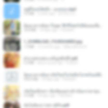
อยู่ที่ไหนก็คิดถึง - เมนทอล.mp3
4.2 MB
2 years ago
มันไม้สาย ม.
ย้อนเวลากลับมาในยุค 70 ชีวิตครั้งนี้ฉันขอเลือกเอง จบ.pdf
32.8 MB
18 days ago
Pandarin
1_DOWNLOAD_FOURSHARED.jpg
1.9 MB
12 months ago
Wtlprodthree A.
ฝ่าบาททรงพระเจริญหมื่นปี1.pdf
6.4 MB
about a year ago
Orasa K.
ย้อนเวลากลับมาเกิดใหม่ในวันสิ้นโลกพร้อมมิติส่วนตัว 1-443 [จบ] - 揍趴长颈鹿.pdf
499.6 MB
18 days ago
Pandarin
เกิดใหม่อีกครา อี๋เหนียงอย่างข้าเป็นภรรยาขุนนาง 1_ST.pdf
4.9 MB
18 days ago
Pandarin
ฉันไม่ต้องการพร สุจิรัน.pdf