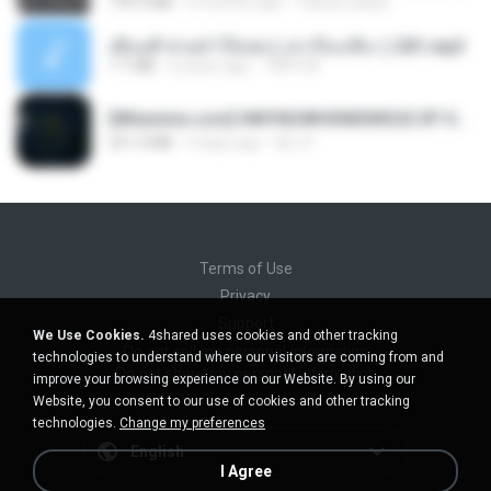
199.4 MB
6 months ago
Yahya Lahiya
เพื่อนพี่ ช่วยทำให้เสด ( เล่าเรื่องเสียว ) 201.mp3
7.1 MB
6 years ago
TNP2 M.
[Witanime.com] HMYNGWHSNIDMS2S EP 05 HD.mp4
251.4 MB
9 days ago
KILJY
Terms of Use
Privacy
Support
We Use Cookies.
4shared uses cookies and other tracking
Do not sell my personal information
technologies to understand where our visitors are coming from and
Do not share my personal information
improve your browsing experience on our Website. By using our
Website, you consent to our use of cookies and other tracking
technologies.
Change my preferences
English
I Agree