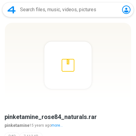
pinketamine_rose84_naturals.rar
pinketamine
15 years ago
more...