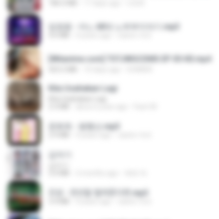
186.0 MB
17 days ago
LOLKI
임영웅 - 어느 60대 노부부이야기.mp3
4.6 MB
4 years ago
castor-trot
[Witanime.com] TSTJWGCDMS EP 05 HD.mp4
423.2 MB
10 days ago
DOMISR
Kita Usahakan Lagi
Kita Usahakan Lagi
3.3 MB
about a year ago
Fazri M.
문희옥 - 평행선.mp3
2.9 MB
4 years ago
castor-trot
갑자기
갑자기
3.0 MB
2 months ago
복희 박.
진성 - 천년을 빌려준다면.mp3
3.4 MB
4 years ago
castor-trot