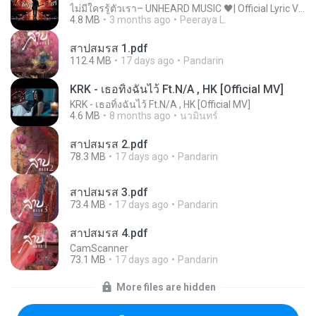
ไม่มีใครรู้ตัวเรา– UNHEARD MUSIC 🖤| Official Lyric Video | เพลงสู้ชีวิต
4.8 MB
3 months ago
Peeraya L.
สาปสมรส 1.pdf
112.4 MB
17 days ago
Pandarin
KRK - เธอทิ้งฉันไว้ Ft.N/A , HK [Official MV]
KRK - เธอทิ้งฉันไว้ Ft.N/A , HK [Official MV]
4.6 MB
8 months ago
นวมินทร์
สาปสมรส 2.pdf
78.3 MB
17 days ago
Pandarin
สาปสมรส 3.pdf
73.4 MB
17 days ago
Pandarin
สาปสมรส 4.pdf
CamScanner
73.1 MB
17 days ago
Pandarin
More files are hidden