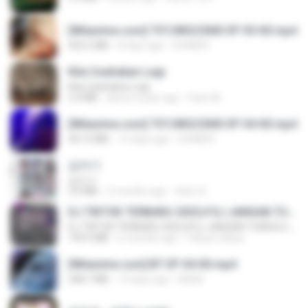
[Witanime.com] TSTJWGCDMS EP 05 HD.mp4
423.2 MB
8 days ago
DOMISR
Kita Usahakan Lagi
Kita Usahakan Lagi
3.3 MB
about a year ago
Fazri M.
[Witanime.com] TSTJWGCDMS EP 04 HD.mp4
567.0 MB
15 days ago
DOMISR
갑자기
갑자기
3.0 MB
2 months ago
복희 박.
DJ TIKTOK TERBARU 2025🎵DJ JANGAN TUNGGU LAMA LAMA NANTI LAMA LAMA 🎵DJ SEDIA AKU SEBELUM HUJAN
DJ TIKTOK TERBARU 2025🎵DJ JANGAN TUNGGU LAMA LAMA NANTI LAMA LAMA 🎵DJ SEDIA AKU SEBELUM HUJAN
199.4 MB
6 months ago
Yahya Lahiya
[Witanime.com] BT EP 04 HD.mp4
248.7 MB
14 days ago
BAXK