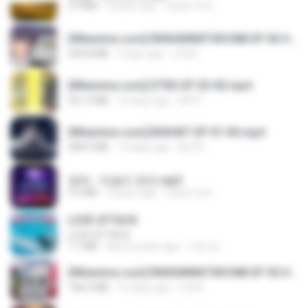
3.4 MB
4 years ago
castor-trot
[Witanime.com] RKNGMNNTSRCMB EP 06 HD.mp4
294.8 MB
9 days ago
LOLKI
[Witanime.com] DTRD EP 03 HD.mp4
321.3 MB
16 days ago
DRTY
[Witanime.com] BSKHKT EP 01 HD.mp4
408.9 MB
14 days ago
BLITR
영탁 - 막걸리 한잔.mp3
3.2 MB
3 years ago
castor-trot
LOVE ATTACK
LOVE ATTACK
7.1 MB
about a year ago
지빈 임.
[Witanime.com] RKNGMNNTSRCMB EP 05 HD.mp4
186.0 MB
16 days ago
LOLKI