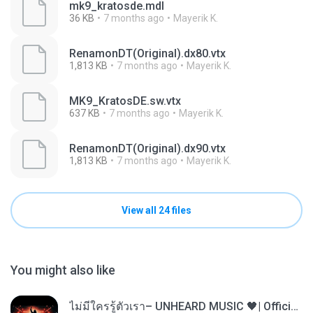
mk9_kratosde.mdl
36 KB
7 months ago
Mayerik K.
RenamonDT(Original).dx80.vtx
1,813 KB
7 months ago
Mayerik K.
MK9_KratosDE.sw.vtx
637 KB
7 months ago
Mayerik K.
RenamonDT(Original).dx90.vtx
1,813 KB
7 months ago
Mayerik K.
View all 24 files
You might also like
ไม่มีใครรู้ตัวเรา– UNHEARD MUSIC 🖤| Official Lyric Video | เพลงสู้ชีวิต