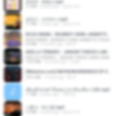
문희옥 - 평행선.mp3
2.9 MB
4 years ago
castor-trot
금잔디 - 오라버니.mp3
3.1 MB
4 years ago
castor-trot
KICAU MANIA - NDARBOY GENK x BANDITOZ YAOW 86 (OFFICIAL LYRIC VIDEO) GAS POL NDANGAK
KICAU MANIA - NDARBOY GENK x BANDITOZ YAOW 86 (OFFICIAL LYRIC VIDEO) GAS POL NDANGAK
8.9 MB
3 months ago
Rina P.
ADELLA TERBARU - JANGAN TUNGGU LAMA LAMA - GELAS RETAK - OM ADELLA FULL ALBUM TERBARU 2026
ADELLA TERBARU - JANGAN TUNGGU LAMA LAMA - GELAS RETAK - OM ADELLA FULL ALBUM TERBARU 2026
133.0 MB
4 months ago
Cuplis
[Witanime.com] HMYNGWHSNIDMS2S EP 04 HD.mp4
235.5 MB
14 days ago
KILJY
เพื่อนพี่ ช่วยทำให้เสด ( เล่าเรื่องเสียว ) 201.mp3
7.1 MB
6 years ago
TNP2 M.
나훈아 - 테스형!.mp3
4.4 MB
4 years ago
castor-trot