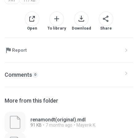
PHY
117 KB
Open
To library
Download
Share
Report
Comments
0
More from this folder
renamondt(original).mdl
91 KB
7 months ago
Mayerik K.