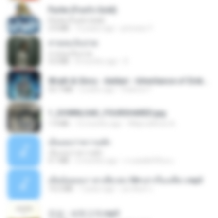
Pyrite (Fool's Gold)
Pyrite (Fool's Gold)
3.4 MB
12 years ago
princess Y.
สายลมเจ็บปวด
สายลมเจ็บปวด
4.0 MB
8 months ago
D
Wrath & Glory - Aeldari - Inheritance of Embers.pdf
53.7 MB
2 years ago
federico f
1_DOWNLOAD_FOURSHARED.jpg
1.9 MB
12 months ago
Wtlprodthree A.
เอิ้นเธอว่าความฮัก
เอิ้นเธอว่าความฮัก
4.1 MB
2 months ago
ถามพ่อ&#39;พ ม.
เมียน้อยเหงา พาเสียวค่ะ18+เล่าเรื่องเสียว.mp3
14.2 MB
7 years ago
อมรพันธ์ จ.
진성 - 보릿고개.mp3