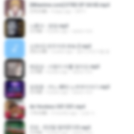
[Witanime.com] DTRD EP 04 HD.mp4
279.0 MB
9 days ago
DRTY
나훈아 - 영영.mp3
3.5 MB
4 years ago
castor-trot
신유리) 유두자위 A to Z.mp3
256.6 MB
2 years ago
좀비고4인커플 좀.
배금성 - 사랑이 비를 맞아요.mp3
3.5 MB
4 years ago
castor-trot
임영웅 - 어느 60대 노부부이야기.mp3
4.6 MB
4 years ago
castor-trot
Air Hostess S01 E01.mp4
174.4 MB
3 months ago
민호 이.
진성 - 천년을 빌려준다면.mp3
3.4 MB
4 years ago
castor-trot