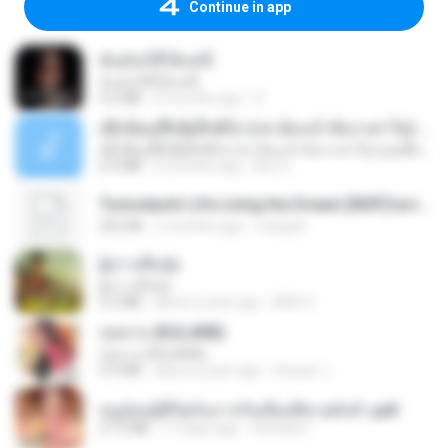
Continue in app
ฉันมันก็ดีได้แค่นี้
ฉันมันก็ดีได้แค่นี้
4.2 MB
9 months ago
D
ເຊົາຮ້ອງເຖົ້າຊິເອົາທໍ່ໃດ (เซาฮ้องเถ้าสิเอาเท่าใด) ບຸນເກີດ ຫນູຫ່ວງ ft. ໂສພາ ຈຸນທະລາ
ເຊົາຮ້ອງເຖົ້າຊິເອົາທໍ່ໃດ (เซาฮ้องเถ้าสิเอาเท่าใด) ບຸນເກີດ ຫນູຫ່ວງ ft. ໂສພາ ຈຸນທະລາ
6.0 MB
2 months ago
But G.
Tomodachi Life Living the Dream [NSP].torrent
252 KB
2 months ago
margob
ผู้บ่าวเสื้อปุ๋ย
ผู้บ่าวเสื้อปุ๋ย
5.2 MB
about a year ago
Mith 9.
กุหลาบ (KULARB)
กุหลาบ (KULARB)
5.9 MB
about a year ago
Suwan J.
หนูน้อยสู้ชีวิตกับภารกิจเลี้ยงพี่ชายทั้งห้า.pdf
27.2 MB
17 days ago
Pandarin