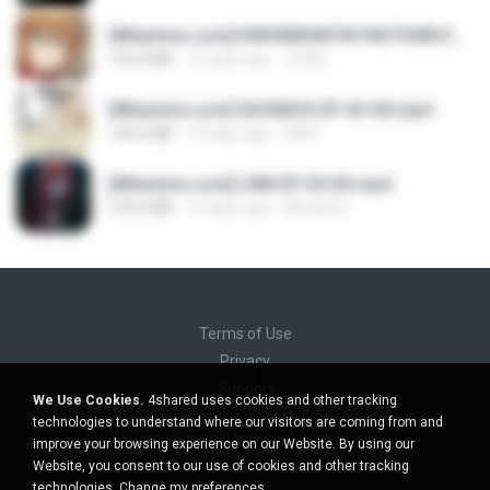
[Witanime.com] KWONMSNITIK1NGTDNN EP 04 HD.mp4
192.0 MB
15 days ago
JUVIA
[Witanime.com] SDONATA EP 03 HD.mp4
140.6 MB
19 days ago
GRET
[Witanime.com] LNM EP 05 HD.mp4
218.6 MB
16 days ago
MUrabito
Terms of Use
Privacy
Support
We Use Cookies.
4shared uses cookies and other tracking
Do not sell my personal information
technologies to understand where our visitors are coming from and
Do not share my personal information
improve your browsing experience on our Website. By using our
Website, you consent to our use of cookies and other tracking
technologies.
Change my preferences