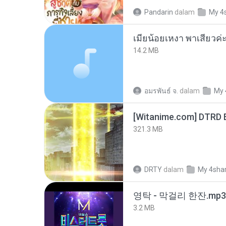
Pandarin
dalam
My 4
14.2 MB
อมรพันธ์ จ.
dalam
My 
[Witanime.com] DTRD 
321.3 MB
DRTY
dalam
My 4sha
영탁 - 막걸리 한잔.mp3
3.2 MB