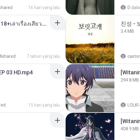
shared
16 hari yang lalu
D
dal
เมียน้อยเหงา พาเสียวค่ะ18+เล่าเรื่องเสียว.mp3
진성 -
3.4 MB
4shared
7 tahun yang lalu
castor
EP 03 HD.mp4
294.8 MB
red
15 hari yang lalu
LOLKI
[Witan
408.9 MB