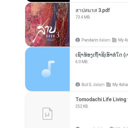
สาปสมรส 3.pdf
73.4 MB
Pandarin
dalam
My 4
6.0 MB
But G.
dalam
My 4sha
252 KB