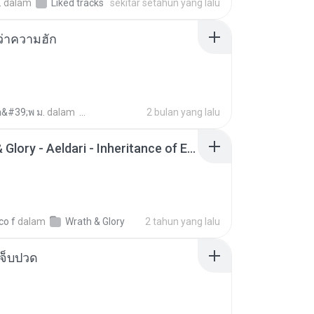
.
dalam
Liked tracks
sekitar setahun yang lalu
อว่าความฮัก
อ&#39;พ ม.
dalam
2 bulan yang lalu
Wrath & Glory - Aeldari - Inheritance of Embers.pdf
co f
dalam
Wrath & Glory
2 tahun yang lalu
จ็บปวด