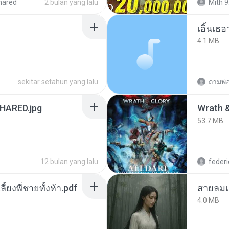
hared
2 bulan yang lalu
Mith 9
เอิ้นเธ
4.1 MB
sekitar setahun yang lalu
ถามพ่
ARED.jpg
53.7 MB
12 bulan yang lalu
federi
ลี้ยงพี่ชายทั้งห้า.pdf
สายลมเ
4.0 MB