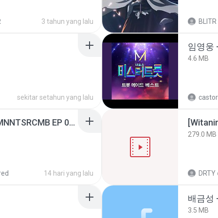
R
3 tahun yang lalu
BLITR
임영웅 
4.6 MB
sekitar setahun yang lalu
castor
[Witanime.com] RKNGMNNTSRCMB EP 05 HD.mp4
[Witan
279.0 MB
red
14 hari yang lalu
DRTY
배금성 
3.5 MB