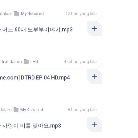
dalam
My 4shared
12 hari yang lalu
- 어느 60대 노부부이야기.mp3
-trot
dalam
LHR
4 tahun yang lalu
ime.com] DTRD EP 04 HD.mp4
dalam
My 4shared
8 hari yang lalu
- 사랑이 비를 맞아요.mp3