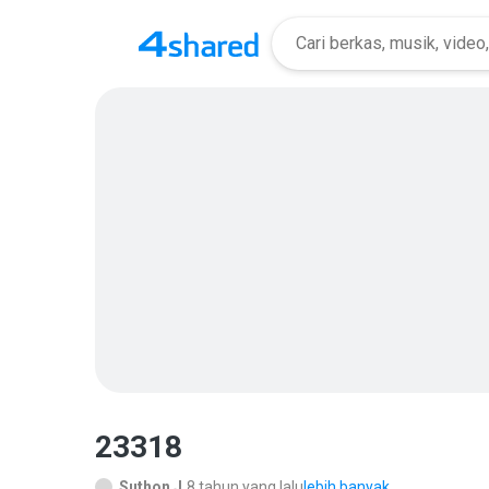
23318
Suthon J.
8 tahun yang lalu
lebih banyak...