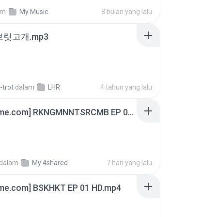
am
My Music
8 bulan yang lalu
 보릿고개.mp3
-trot
dalam
LHR
4 tahun yang lalu
[Witanime.com] RKNGMNNTSRCMB EP 06 HD.mp4
dalam
My 4shared
7 hari yang lalu
ime.com] BSKHKT EP 01 HD.mp4