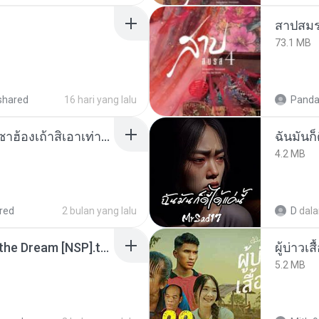
สาปสมร
73.1 MB
shared
16 hari yang lalu
Panda
ເຊົາຮ້ອງເຖົ້າຊິເອົາທໍ່ໃດ (เซาฮ้องเถ้าสิเอาเท่าใด) ບຸນເກີດ ຫນູຫ່ວງ ft. ໂສພາ ຈຸນທະລາ
ฉันมันก็ด
4.2 MB
red
2 bulan yang lalu
D
dal
Tomodachi Life Living the Dream [NSP].torrent
ผู้บ่าวเสื
5.2 MB