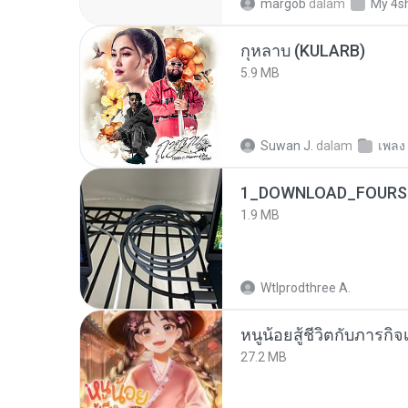
margob
dalam
My 4s
กุหลาบ (KULARB)
5.9 MB
Suwan J.
dalam
เพลง
1_DOWNLOAD_FOURSH
1.9 MB
Wtlprodthree A.
หนูน้อยสู้ชีวิตกับภารกิจเ
27.2 MB