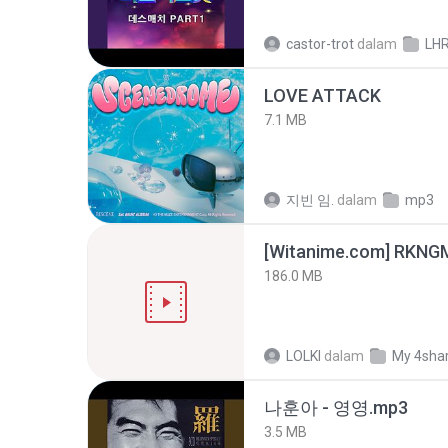
castor-trot
dalam
LH
LOVE ATTACK
7.1 MB
지빈 임.
dalam
mp3
186.0 MB
LOLKI
dalam
My 4sha
나훈아 - 영영.mp3
3.5 MB