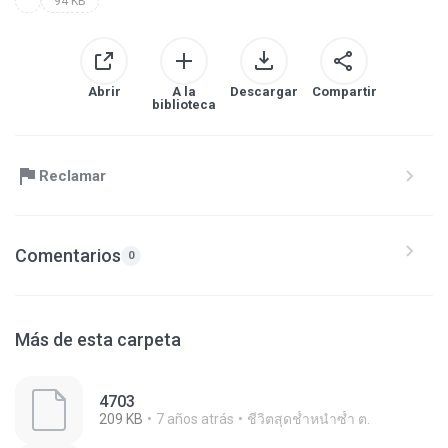
94 KB
Abrir
A la
Descargar
Compartir
biblioteca
Reclamar
Comentarios
0
Más de esta carpeta
4703
209 KB
7 años atrás
ชีวิตสุดช้ำหนำซ้ำ ต.