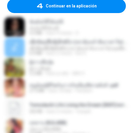
Continuar en la aplicación
ฉันมันก็ดีได้แค่นี้
ฉันมันก็ดีได้แค่นี้
4.2 MB
hace 9 meses
D
ເຊົາຮ້ອງເຖົ້າຊິເອົາທໍ່ໃດ (เซาฮ้องเถ้าสิเอาเท่าใด) ບຸນເກີດ ຫນູຫ່ວງ ft. ໂສພາ ຈຸນທະລາ
ເຊົາຮ້ອງເຖົ້າຊິເອົາທໍ່ໃດ (เซาฮ้องเถ้าสิเอาเท่าใด) ບຸນເກີດ ຫນູຫ່ວງ ft. ໂສພາ ຈຸນທະລາ
6.0 MB
hace 2 meses
But G.
ผู้บ่าวเสื้อปุ๋ย
ผู้บ่าวเสื้อปุ๋ย
5.2 MB
hace un año
Mith 9.
หนูน้อยสู้ชีวิตกับภารกิจเลี้ยงพี่ชายทั้งห้า.pdf
27.2 MB
hace 18 días
Pandarin
Tomodachi Life Living the Dream [NSP].torrent
252 KB
hace 2 meses
margob
กุหลาบ (KULARB)
กุหลาบ (KULARB)