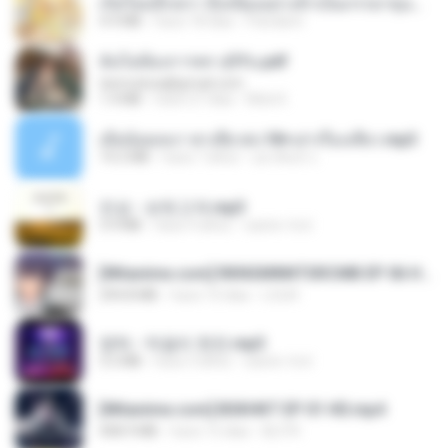
เกิดใหม่อีกครา อี๋เหนียงอย่างข้าเป็นภรรยาขุนนาง 1_ST.pdf
4.9 MB
hace 18 días
Pandarin
ฉันไม่ต้องการพร สุจิรัน.pdf
tanmobza@gmail.com
1.4 MB
hace 27 días
Mob K.
เมียน้อยเหงา พาเสียวค่ะ18+เล่าเรื่องเสียว.mp3
14.2 MB
hace 7 años
อมรพันธ์ จ.
진성 - 보릿고개.mp3
3.4 MB
hace 4 años
castor-trot
[Witanime.com] RKNGMNNTSRCMB EP 06 HD.mp4
294.8 MB
hace 10 días
LOLKI
영탁 - 막걸리 한잔.mp3
3.2 MB
hace 3 años
castor-trot
[Witanime.com] BSKHKT EP 01 HD.mp4
408.9 MB
hace 15 días
BLITR