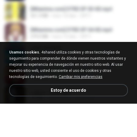
[Witanime.com] DTRD EP 03 HD.mp4
321.3 MB
hace 18 días
DRTY
[Witanime.com] DTRD EP 04 HD.mp4
279.0 MB
hace 10 días
DRTY
LOVE ATTACK
Usamos cookies.
4shared utiliza cookies y otras tecnologías de
LOVE ATTACK
seguimiento para comprender de dónde vienen nuestros visitantes y
7.1 MB
hace un año
지빈 임.
mejorar su experiencia de navegación en nuestro sitio web. Al usar
nuestro sitio web, usted consiente el uso de cookies y otras
Air Hostess S01 E01.mp4
tecnologías de seguimiento.
Cambiar mis preferencias
174.4 MB
hace 3 meses
민호 이.
Estoy de acuerdo
나훈아 - 영영.mp3
3.5 MB
hace 4 años
castor-trot
신유리) 유두자위 A to Z.mp3
256.6 MB
hace 2 años
좀비고4인커플 좀.
배금성 - 사랑이 비를 맞아요.mp3