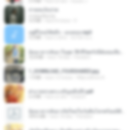
5.9 MB
hace un año
Suwan J.
สายลมเจ็บปวด
สายลมเจ็บปวด
4.0 MB
hace 8 meses
D
อยู่ที่ไหนก็คิดถึง - เมนทอล.mp3
4.2 MB
hace 2 años
มันไม้สาย ม.
ย้อนเวลากลับมาในยุค 70 ชีวิตครั้งนี้ฉันขอเลือกเอง จบ.pdf
32.8 MB
hace 18 días
Pandarin
1_DOWNLOAD_FOURSHARED.jpg
1.9 MB
hace 12 meses
Wtlprodthree A.
ฝ่าบาททรงพระเจริญหมื่นปี1.pdf
6.4 MB
hace un año
Orasa K.
ย้อนเวลากลับมาเกิดใหม่ในวันสิ้นโลกพร้อมมิติส่วนตัว 1-443 [จบ] - 揍趴长颈鹿.pdf
499.6 MB
hace 18 días
Pandarin