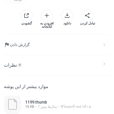
94 KB
تبادل کردن
دانلود
افزودن به
گشودن
کتابخانه
گزارش دادن
نظرات
0
موارد بیشتر از این پوشه
1199.thumb
ชีวิตสุดช้ำหนำซ้ำ ต.
7 سال‌ها پیش
16 KB