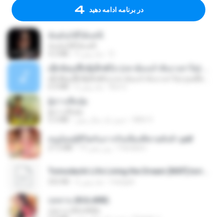
در برنامه ادامه دهید
ฉันมันก็ดีได้แค่นี้
ฉันมันก็ดีได้แค่นี้
D
9 ماه پیش
4.2 MB
ເຊົາຮ້ອງເຖົ້າຊິເອົາທໍ່ໃດ (เซาฮ้องเถ้าสิเอาเท่าใด) ບຸນເກີດ ຫນູຫ່ວງ ft. ໂສພາ ຈຸນທະລາ
ເຊົາຮ້ອງເຖົ້າຊິເອົາທໍ່ໃດ (เซาฮ้องเถ้าสิเอาเท่าใด) ບຸນເກີດ ຫນູຫ່ວງ ft. ໂສພາ ຈຸນທະລາ
But G.
2 ماه پیش
6.0 MB
ผู้บ่าวเสื้อปุ๋ย
ผู้บ่าวเสื้อปุ๋ย
Mith 9.
حدود یک سال پیش
5.2 MB
หนูน้อยสู้ชีวิตกับภารกิจเลี้ยงพี่ชายทั้งห้า.pdf
Pandarin
19 روز پیش
27.2 MB
Tomodachi Life Living the Dream [NSP].torrent
margob
2 ماه پیش
252 KB
กุหลาบ (KULARB)
กุหลาบ (KULARB)