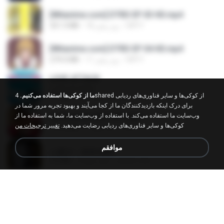
[Witanime.com] DTRD EP 03 HD.mp4
DRTY
18 روز پیش
321.3 MB
[Witanime.com] DTRD EP 04 HD.mp4
DRTY
11 روز پیش
279.0 MB
LOVE ATTACK
LOVE ATTACK
ما از کوکی‌ها استفاده می‌کنیم.
4shared از کوکی‌ها و سایر فناوری‌های ردیابی
지빈 임.
حدود یک سال پیش
7.1 MB
برای درک اینکه بازدیدکنندگان ما از کجا می‌آیند و بهبود تجربه مرور شما در
Air Hostess S01 E01.mp4
وب‌سایت ما استفاده می‌کند. با استفاده از وب‌سایت ما، شما به استفاده ما از
کوکی‌ها و سایر فناوری‌های ردیابی رضایت می‌دهید.
تغییر ترجیحات من
민호 이.
3 ماه پیش
174.4 MB
موافقم
나훈아 - 영영.mp3
castor-trot
4 سال پیش
3.5 MB
신유리) 유두자위 A to Z.mp3
좀비고4인커플 좀.
2 سال پیش
256.6 MB
배금성 - 사랑이 비를 맞아요.mp3