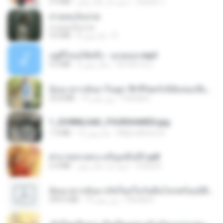
Suwan J.
حدود یک سال پیش
5.9 MB
สายลมเจ็บปวด
สายลมเจ็บปวด
D
8 ماه پیش
4.0 MB
อยู่ที่ไหนก็คิดถึง - เมนทอล.mp3
มันไม้สาย ม.
2 سال پیش
4.2 MB
ย้อนเวลากลับมาในยุค 70 ชีวิตครั้งนี้ฉันขอเลือกเอง จบ.pdf
Pandarin
19 روز پیش
32.8 MB
1_DOWNLOAD_FOURSHARED.jpg
Wtlprodthree A.
12 ماه پیش
1.9 MB
ฝ่าบาททรงพระเจริญหมื่นปี1.pdf
Orasa K.
حدود یک سال پیش
6.4 MB
ย้อนเวลากลับมาเกิดใหม่ในวันสิ้นโลกพร้อมมิติส่วนตัว 1-443 [จบ] - 揍趴长颈鹿.pdf
Pandarin
19 روز پیش
499.6 MB