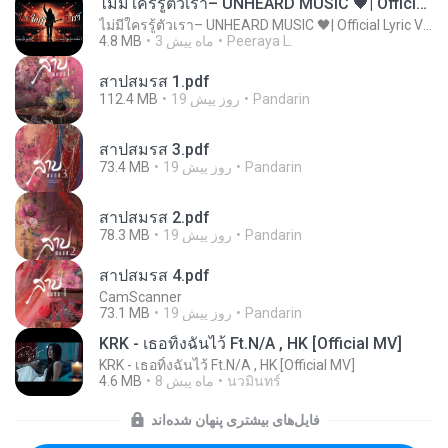
ไม่มีใครรู้ตัวเรา– UNHEARD MUSIC 🖤| Official Lyric Video | เพลงสู้ชีวิต
ไม่มีใครรู้ตัวเรา– UNHEARD MUSIC 🖤| Official Lyric Video | เพลงสู้ชีวิต
Peeraya L.
3 ماه پیش
4.8 MB
สาปสมรส 1.pdf
Pandarin
19 روز پیش
112.4 MB
สาปสมรส 3.pdf
Pandarin
19 روز پیش
73.4 MB
สาปสมรส 2.pdf
Pandarin
19 روز پیش
78.3 MB
สาปสมรส 4.pdf
CamScanner
Pandarin
19 روز پیش
73.1 MB
KRK - เธอทิ้งฉันไว้ Ft.N/A , HK [Official MV]
KRK - เธอทิ้งฉันไว้ Ft.N/A , HK [Official MV]
นวมินทร์
8 ماه پیش
4.6 MB
فایل‌های بیشتری پنهان شده‌اند