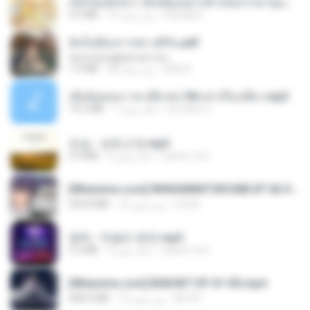
เกิดใหม่อีกครา อี๋เหนียงอย่างข้าเป็นภรรยาขุนนาง 1_ST.pdf
Pandarin
19 روز پیش
4.9 MB
ฉันไม่ต้องการพร สุจิรัน.pdf
tanmobza@gmail.com
Mob K.
28 روز پیش
1.4 MB
เมียน้อยเหงา พาเสียวค่ะ18+เล่าเรื่องเสียว.mp3
อมรพันธ์ จ.
7 سال پیش
14.2 MB
진성 - 보릿고개.mp3
castor-trot
4 سال پیش
3.4 MB
[Witanime.com] RKNGMNNTSRCMB EP 06 HD.mp4
LOLKI
10 روز پیش
294.8 MB
영탁 - 막걸리 한잔.mp3
castor-trot
3 سال پیش
3.2 MB
[Witanime.com] BSKHKT EP 01 HD.mp4
BLITR
15 روز پیش
408.9 MB