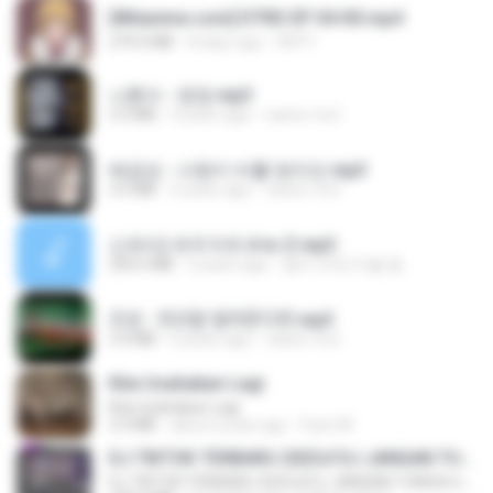
[Witanime.com] DTRD EP 04 HD.mp4
279.0 MB
8 days ago
DRTY
나훈아 - 영영.mp3
3.5 MB
4 years ago
castor-trot
배금성 - 사랑이 비를 맞아요.mp3
3.5 MB
3 years ago
castor-trot
신유리) 유두자위 A to Z.mp3
256.6 MB
2 years ago
좀비고4인커플 좀.
진성 - 천년을 빌려준다면.mp3
3.4 MB
4 years ago
castor-trot
Kita Usahakan Lagi
Kita Usahakan Lagi
3.3 MB
about a year ago
Fazri M.
DJ TIKTOK TERBARU 2025🎵DJ JANGAN TUNGGU LAMA LAMA NANTI LAMA LAMA 🎵DJ SEDIA AKU SEBELUM HUJAN
DJ TIKTOK TERBARU 2025🎵DJ JANGAN TUNGGU LAMA LAMA NANTI LAMA LAMA 🎵DJ SEDIA AKU SEBELUM HUJAN