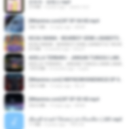
문희옥 - 평행선.mp3
2.9 MB
4 years ago
castor-trot
[Witanime.com] BT EP 04 HD.mp4
248.7 MB
12 days ago
BAXK
KICAU MANIA - NDARBOY GENK x BANDITOZ YAOW 86 (OFFICIAL LYRIC VIDEO) GAS POL NDANGAK
KICAU MANIA - NDARBOY GENK x BANDITOZ YAOW 86 (OFFICIAL LYRIC VIDEO) GAS POL NDANGAK
8.9 MB
3 months ago
Rina P.
ADELLA TERBARU - JANGAN TUNGGU LAMA LAMA - GELAS RETAK - OM ADELLA FULL ALBUM TERBARU 2026
ADELLA TERBARU - JANGAN TUNGGU LAMA LAMA - GELAS RETAK - OM ADELLA FULL ALBUM TERBARU 2026
133.0 MB
4 months ago
Cuplis
[Witanime.com] HMYNGWHSNIDMS2S EP 04 HD.mp4
235.5 MB
13 days ago
KILJY
[Witanime.com] BT EP 03 HD.mp4
250.0 MB
19 days ago
BAXK
เพื่อนพี่ ช่วยทำให้เสด ( เล่าเรื่องเสียว ) 201.mp3
7.1 MB
6 years ago
TNP2 M.