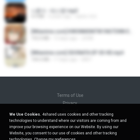
나훈아 - 테스형!.mp3
4.4 MB
4 years ago
castor-trot
[Witanime.com] KWONMSNITIK1NGTDNN EP 04 HD.mp4
192.0 MB
13 days ago
JUVIA
[Witanime.com] SDONATA EP 03 HD.mp4
140.6 MB
17 days ago
GRET
Terms of Use
Privacy
Support
We Use Cookies.
4shared uses cookies and other tracking
Do not sell my personal information
technologies to understand where our visitors are coming from and
Do not share my personal information
improve your browsing experience on our Website. By using our
Website, you consent to our use of cookies and other tracking
technologies.
Change my preferences