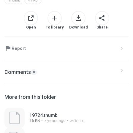
THUMB
41 KB
Open
To library
Download
Share
Report
Comments
0
More from this folder
19724.thumb
16 KB
7 years ago
เทวิกา ป.