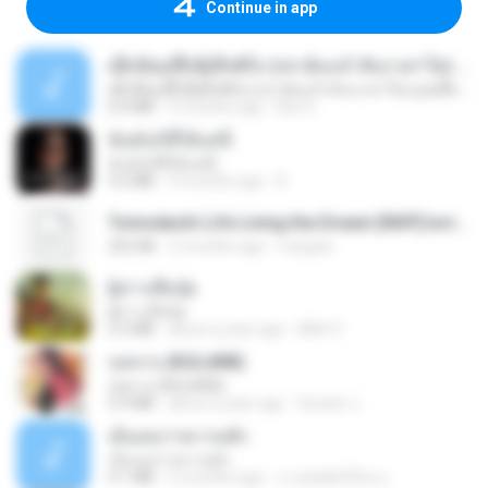
Continue in app
ເຊົາຮ້ອງເຖົ້າຊິເອົາທໍ່ໃດ (เซาฮ้องเถ้าสิเอาเท่าใด) ບຸນເກີດ ຫນູຫ່ວງ ft. ໂສພາ ຈຸນທະລາ
ເຊົາຮ້ອງເຖົ້າຊິເອົາທໍ່ໃດ (เซาฮ้องเถ้าสิเอาเท่าใด) ບຸນເກີດ ຫນູຫ່ວງ ft. ໂສພາ ຈຸນທະລາ
6.0 MB
2 months ago
But G.
ฉันมันก็ดีได้แค่นี้
ฉันมันก็ดีได้แค่นี้
4.2 MB
9 months ago
D
Tomodachi Life Living the Dream [NSP].torrent
252 KB
2 months ago
margob
ผู้บ่าวเสื้อปุ๋ย
ผู้บ่าวเสื้อปุ๋ย
5.2 MB
about a year ago
Mith 9.
กุหลาบ (KULARB)
กุหลาบ (KULARB)
5.9 MB
about a year ago
Suwan J.
เอิ้นเธอว่าความฮัก
เอิ้นเธอว่าความฮัก
4.1 MB
2 months ago
ถามพ่อ&#39;พ ม.