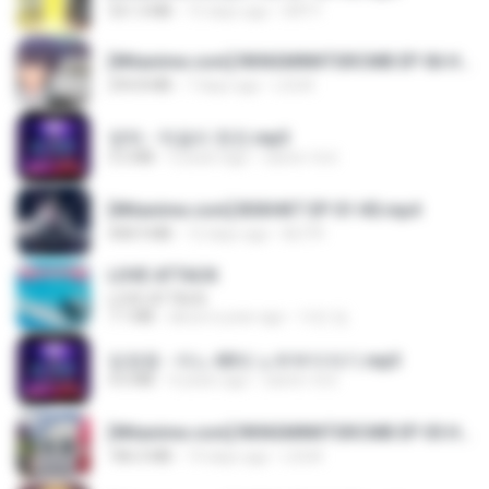
321.3 MB
15 days ago
DRTY
[Witanime.com] RKNGMNNTSRCMB EP 06 HD.mp4
294.8 MB
7 days ago
LOLKI
영탁 - 막걸리 한잔.mp3
3.2 MB
3 years ago
castor-trot
[Witanime.com] BSKHKT EP 01 HD.mp4
408.9 MB
12 days ago
BLITR
LOVE ATTACK
LOVE ATTACK
7.1 MB
about a year ago
지빈 임.
임영웅 - 어느 60대 노부부이야기.mp3
4.6 MB
4 years ago
castor-trot
[Witanime.com] RKNGMNNTSRCMB EP 05 HD.mp4
186.0 MB
14 days ago
LOLKI