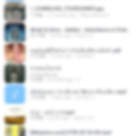
1_DOWNLOAD_FOURSHARED.jpg
1.9 MB
12 months ago
Wtlprodthree A.
Wrath & Glory - Aeldari - Inheritance of Embers.pdf
53.7 MB
2 years ago
federico f
หนูน้อยสู้ชีวิตกับภารกิจเลี้ยงพี่ชายทั้งห้า.pdf
27.2 MB
15 days ago
Pandarin
สายลมเจ็บปวด
สายลมเจ็บปวด
4.0 MB
8 months ago
D
เมียน้อยเหงา พาเสียวค่ะ18+เล่าเรื่องเสียว.mp3
14.2 MB
7 years ago
อมรพันธ์ จ.
진성 - 보릿고개.mp3
3.4 MB
4 years ago
castor-trot
[Witanime.com] DTRD EP 03 HD.mp4