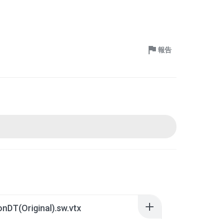
報告
DT(Original).sw.vtx