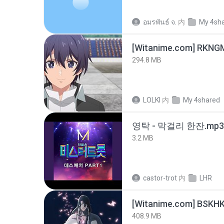
อมรพันธ์ จ.
内
My 4sh
294.8 MB
LOLKI
内
My 4shared
영탁 - 막걸리 한잔.mp3
3.2 MB
castor-trot
内
LHR
[Witanime.com] BSKHK
408.9 MB