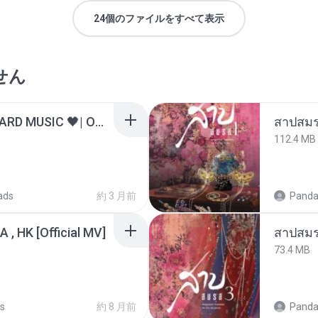
24個のファイルをすべて表示
せん
ไม่มีใครรู้ตัวเรา– UNHEARD MUSIC 🖤| Official Lyric Video | เพลงสู้ชีวิต
สาปสมร
112.4 MB
ads
約 3 月前
Panda
/A , HK [Official MV]
สาปสมร
73.4 MB
s
約 8 月前
Panda