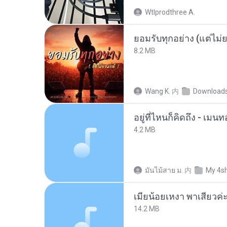
Wtlprodthree A.
ยอมรับทุกอย่าง (แต่ไม่
8.2 MB
Wang K.
内
Download
อยู่ที่ไหนก็คิดถึง - เม
4.2 MB
มันไม้สาย ม.
内
My 4s
14.2 MB