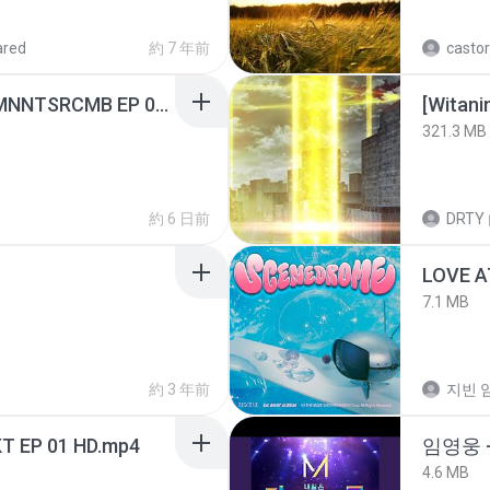
ared
約 7 年前
castor
[Witanime.com] RKNGMNNTSRCMB EP 06 HD.mp4
[Witan
321.3 MB
約 6 日前
DRTY
LOVE 
7.1 MB
約 3 年前
지빈 임
T EP 01 HD.mp4
임영웅 
4.6 MB