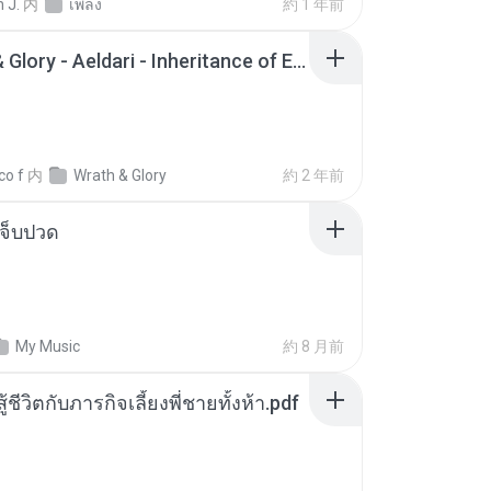
 J.
内
เพลง
約 1 年前
Wrath & Glory - Aeldari - Inheritance of Embers.pdf
co f
内
Wrath & Glory
約 2 年前
จ็บปวด
My Music
約 8 月前
ู้ชีวิตกับภารกิจเลี้ยงพี่ชายทั้งห้า.pdf