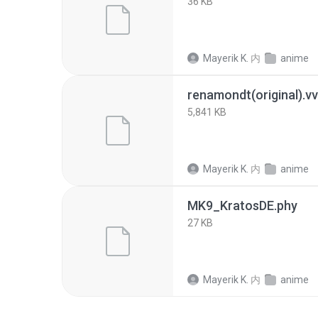
36 KB
Mayerik K.
内
anime
renamondt(original).v
5,841 KB
Mayerik K.
内
anime
MK9_KratosDE.phy
27 KB
Mayerik K.
内
anime