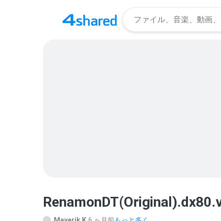
RenamonDT(Original).dx80.
Mayerik K.
6 ヶ月前
もっと多く...