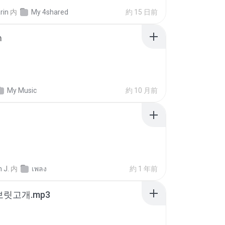
rin
内
My 4shared
約 15 日前
า
My Music
約 10 月前
 J.
内
เพลง
約 1 年前
 보릿고개.mp3