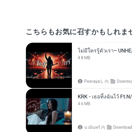
こちらもお気に召すかもしれま
4.8 MB
Peeraya L.
内
Downlo
KRK - เธอทิ้งฉันไว้ Ft.N
4.6 MB
นวมินทร์
内
Download