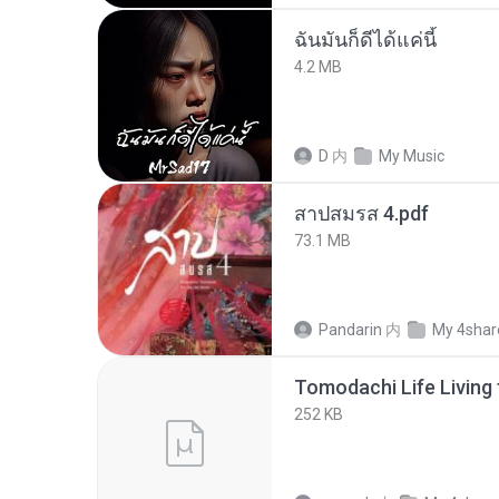
ฉันมันก็ดีได้แค่นี้
4.2 MB
D
内
My Music
สาปสมรส 4.pdf
73.1 MB
Pandarin
内
My 4shar
252 KB