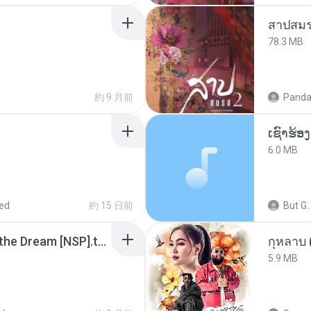
สาปสมร
78.3 MB
約 9 月前
Panda
6.0 MB
ed
約 15 日前
But G.
Tomodachi Life Living the Dream [NSP].torrent
กุหลาบ
5.9 MB