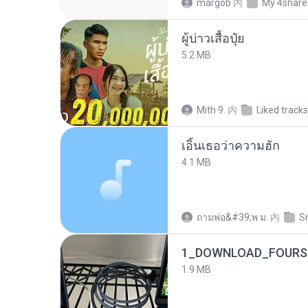
margob
内
My 4share
ผู้บ่าวเสื้อปุ๋ย
5.2 MB
Mith 9.
内
Liked tracks
เอิ้นเธอว่าความฮัก
4.1 MB
ถามพ่อ&#39;พ ม.
内
S
1_DOWNLOAD_FOURSH
1.9 MB