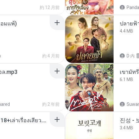
約 12 月前
Panda
ยอมแพ้)
ปลายฟ้
4.4 MB
s
約 4 月前
D
内
นทอล.mp3
เขามัทรี
6.1 MB
hared
約 2 年前
Suwan
เมียน้อยเหงา พาเสียวค่ะ18+เล่าเรื่องเสียว.mp3
진성 -
3.4 MB