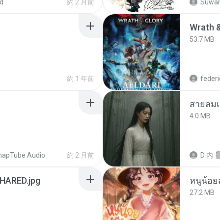
d
約 2 月前
Suwan
53.7 MB
約 1 年前
federi
สายลมเ
4.0 MB
napTube Audio
約 2 月前
D
内
ARED.jpg
หนูน้อยส
27.2 MB