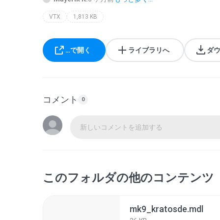
VTX
1,813 KB
…で開く
ライブラリへ
ダ
コメント
0
新しいコメントを追加する
このフォルダの他のコンテンツ
mk9_kratosde.mdl