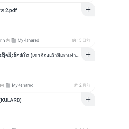
ส 2.pdf
rin
内
My 4shared
約 15 日前
ເຊົາຮ້ອງເຖົ້າຊິເອົາທໍ່ໃດ (เซาฮ้องเถ้าสิเอาเท่าใด) ບຸນເກີດ ຫນູຫ່ວງ ft. ໂສພາ ຈຸນທະລາ
内
My 4shared
約 2 月前
 (KULARB)