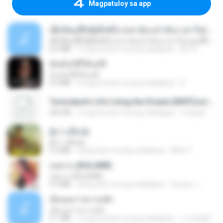
Magpatuloy sa app
ເຊົາຮ້ອງເຖົ້າຊິເອົາທໍ່ໃດ (เซาฮ้องเถ้าสิเอาเท่าใด) ບຸນເກີດ ຫນູຫ່ວງ ft. ໂສພາ ຈຸນທະລາ
ເຊົາຮ້ອງເຖົ້າຊິເອົາທໍ່ໃດ (เซาฮ้องเถ้าสิเอาเท่าใด) ບຸນເກີດ ຫນູຫ່ວງ ft. ໂສພາ ຈຸນທະລາ
6.0 MB
2 mga buwan na ang nakalipas
But G.
ฉันมันก็ดีได้แค่นี้
ฉันมันก็ดีได้แค่นี้
4.2 MB
9 mga buwan na ang nakalipas
D
Tomodachi Life Living the Dream [NSP].torrent
252 KB
2 mga buwan na ang nakalipas
margob
ผู้บ่าวเสื้อปุ๋ย
ผู้บ่าวเสื้อปุ๋ย
5.2 MB
isang taon na ang nakalipas
Mith 9.
กุหลาบ (KULARB)
กุหลาบ (KULARB)
5.9 MB
isang taon na ang nakalipas
Suwan J.
เอิ้นเธอว่าความฮัก
เอิ้นเธอว่าความฮัก
4.1 MB
2 mga buwan na ang nakalipas
ถามพ่อ&#39;พ ม.