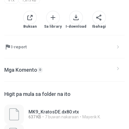
VTX
1,813 KB
Buksan
Sa library
I-download
Ibahagi
I-report
Mga Komento
0
Higit pa mula sa folder na ito
MK9_KratosDE.dx80.vtx
637 KB
7 buwan nakaraan
Mayerik K.