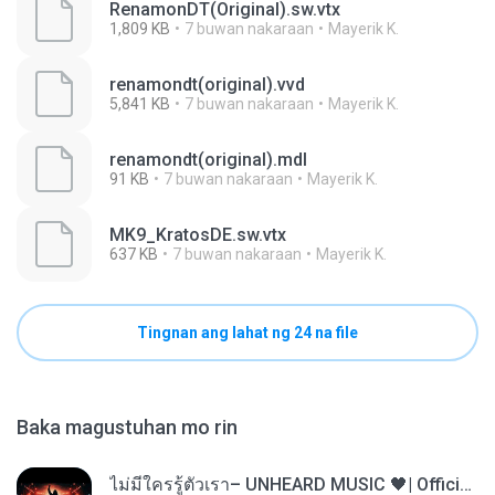
RenamonDT(Original).sw.vtx
1,809 KB
7 buwan nakaraan
Mayerik K.
renamondt(original).vvd
5,841 KB
7 buwan nakaraan
Mayerik K.
renamondt(original).mdl
91 KB
7 buwan nakaraan
Mayerik K.
MK9_KratosDE.sw.vtx
637 KB
7 buwan nakaraan
Mayerik K.
Tingnan ang lahat ng 24 na file
Baka magustuhan mo rin
ไม่มีใครรู้ตัวเรา– UNHEARD MUSIC 🖤| Official Lyric Video | เพลงสู้ชีวิต