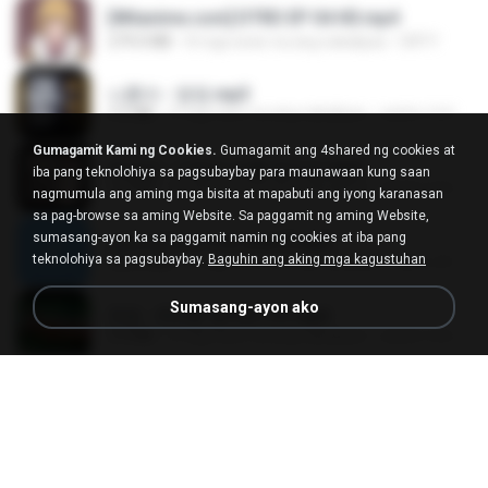
[Witanime.com] DTRD EP 04 HD.mp4
279.0 MB
8 mga araw na ang nakalipas
DRTY
나훈아 - 영영.mp3
3.5 MB
4 mga taon na ang nakalipas
castor-trot
Gumagamit Kami ng Cookies.
Gumagamit ang 4shared ng cookies at
배금성 - 사랑이 비를 맞아요.mp3
iba pang teknolohiya sa pagsubaybay para maunawaan kung saan
3.5 MB
4 mga taon na ang nakalipas
castor-trot
nagmumula ang aming mga bisita at mapabuti ang iyong karanasan
sa pag-browse sa aming Website. Sa paggamit ng aming Website,
sumasang-ayon ka sa paggamit namin ng cookies at iba pang
신유리) 유두자위 A to Z.mp3
teknolohiya sa pagsubaybay.
Baguhin ang aking mga kagustuhan
256.6 MB
2 mga taon na ang nakalipas
좀비고4인커플 좀.
Sumasang-ayon ako
진성 - 천년을 빌려준다면.mp3
3.4 MB
4 mga taon na ang nakalipas
castor-trot
Kita Usahakan Lagi
Kita Usahakan Lagi
3.3 MB
isang taon na ang nakalipas
Fazri M.
DJ TIKTOK TERBARU 2025🎵DJ JANGAN TUNGGU LAMA LAMA NANTI LAMA LAMA 🎵DJ SEDIA AKU SEBELUM HUJAN
DJ TIKTOK TERBARU 2025🎵DJ JANGAN TUNGGU LAMA LAMA NANTI LAMA LAMA 🎵DJ SEDIA AKU SEBELUM HUJAN