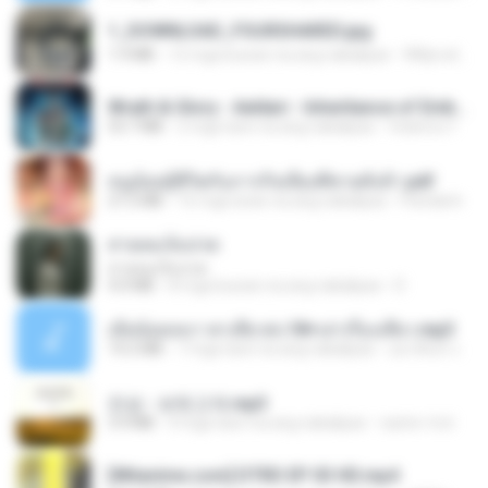
1_DOWNLOAD_FOURSHARED.jpg
1.9 MB
12 mga buwan na ang nakalipas
Wtlprodthree A.
Wrath & Glory - Aeldari - Inheritance of Embers.pdf
53.7 MB
2 mga taon na ang nakalipas
federico f
หนูน้อยสู้ชีวิตกับภารกิจเลี้ยงพี่ชายทั้งห้า.pdf
27.2 MB
16 mga araw na ang nakalipas
Pandarin
สายลมเจ็บปวด
สายลมเจ็บปวด
4.0 MB
8 mga buwan na ang nakalipas
D
เมียน้อยเหงา พาเสียวค่ะ18+เล่าเรื่องเสียว.mp3
14.2 MB
7 mga taon na ang nakalipas
อมรพันธ์ จ.
진성 - 보릿고개.mp3
3.4 MB
4 mga taon na ang nakalipas
castor-trot
[Witanime.com] DTRD EP 03 HD.mp4