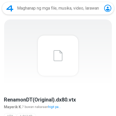
RenamonDT(Original).dx80.vtx
Mayerik K.
7 buwan nakaraan
higit pa...