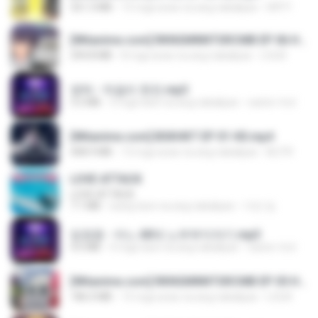
321.3 MB
15 mga araw na ang nakalipas
DRTY
[Witanime.com] RKNGMNNTSRCMB EP 06 HD.mp4
294.8 MB
8 mga araw na ang nakalipas
LOLKI
영탁 - 막걸리 한잔.mp3
3.2 MB
3 mga taon na ang nakalipas
castor-trot
[Witanime.com] BSKHKT EP 01 HD.mp4
408.9 MB
13 mga araw na ang nakalipas
BLITR
LOVE ATTACK
LOVE ATTACK
7.1 MB
isang taon na ang nakalipas
지빈 임.
임영웅 - 어느 60대 노부부이야기.mp3
4.6 MB
4 mga taon na ang nakalipas
castor-trot
[Witanime.com] RKNGMNNTSRCMB EP 05 HD.mp4
186.0 MB
15 mga araw na ang nakalipas
LOLKI