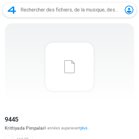
9445
Krittiyada Pimpalai
8 années auparavant
plus...