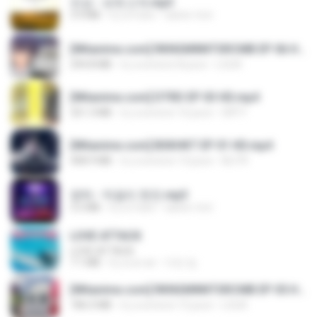
진성 - 보릿고개.mp3
3.4 MB
il y a 4 ans
castor-trot
[Witanime.com] RKNGMNNTSRCMB EP 06 HD.mp4
294.8 MB
il y a environ 8 jours
LOLKI
[Witanime.com] DTRD EP 03 HD.mp4
321.3 MB
il y a environ 16 jours
DRTY
[Witanime.com] BSKHKT EP 01 HD.mp4
408.9 MB
il y a environ 13 jours
BLITR
영탁 - 막걸리 한잔.mp3
3.2 MB
il y a 3 ans
castor-trot
LOVE ATTACK
LOVE ATTACK
7.1 MB
il y a un an
지빈 임.
[Witanime.com] RKNGMNNTSRCMB EP 05 HD.mp4
186.0 MB
il y a environ 15 jours
LOLKI