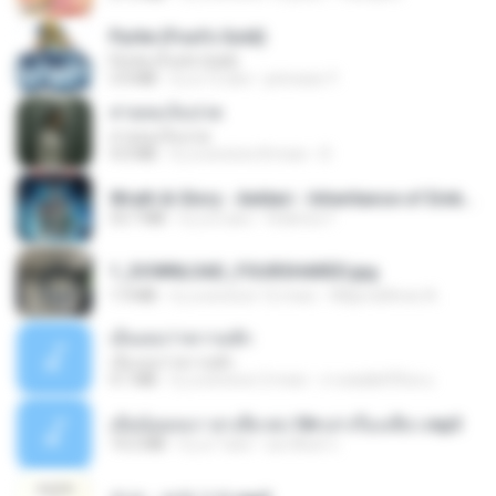
Pyrite (Fool's Gold)
Pyrite (Fool's Gold)
3.4 MB
il y a 12 ans
princess Y.
สายลมเจ็บปวด
สายลมเจ็บปวด
4.0 MB
il y a environ 8 mois
D
Wrath & Glory - Aeldari - Inheritance of Embers.pdf
53.7 MB
il y a 2 ans
federico f
1_DOWNLOAD_FOURSHARED.jpg
1.9 MB
il y a environ 12 mois
Wtlprodthree A.
เอิ้นเธอว่าความฮัก
เอิ้นเธอว่าความฮัก
4.1 MB
il y a environ 2 mois
ถามพ่อ&#39;พ ม.
เมียน้อยเหงา พาเสียวค่ะ18+เล่าเรื่องเสียว.mp3
14.2 MB
il y a 7 ans
อมรพันธ์ จ.