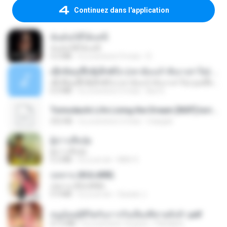
Continuez dans l'application
ฉันมันก็ดีได้แค่นี้
ฉันมันก็ดีได้แค่นี้
4.2 MB
il y a environ 9 mois
D
ເຊົາຮ້ອງເຖົ້າຊິເອົາທໍ່ໃດ (เซาฮ้องเถ้าสิเอาเท่าใด) ບຸນເກີດ ຫນູຫ່ວງ ft. ໂສພາ ຈຸນທະລາ
ເຊົາຮ້ອງເຖົ້າຊິເອົາທໍ່ໃດ (เซาฮ้องเถ้าสิเอาเท่าใด) ບຸນເກີດ ຫນູຫ່ວງ ft. ໂສພາ ຈຸນທະລາ
6.0 MB
il y a environ 2 mois
But G.
Tomodachi Life Living the Dream [NSP].torrent
252 KB
il y a environ 2 mois
margob
ผู้บ่าวเสื้อปุ๋ย
ผู้บ่าวเสื้อปุ๋ย
5.2 MB
il y a un an
Mith 9.
กุหลาบ (KULARB)
กุหลาบ (KULARB)
5.9 MB
il y a un an
Suwan J.
หนูน้อยสู้ชีวิตกับภารกิจเลี้ยงพี่ชายทั้งห้า.pdf
27.2 MB
il y a environ 16 jours
Pandarin