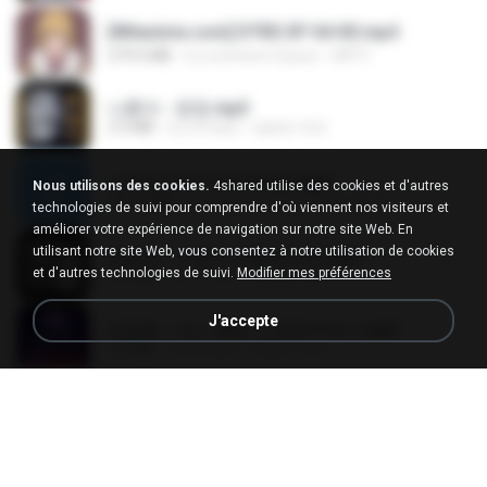
[Witanime.com] DTRD EP 04 HD.mp4
279.0 MB
il y a environ 9 jours
DRTY
나훈아 - 영영.mp3
3.5 MB
il y a 4 ans
castor-trot
신유리) 유두자위 A to Z.mp3
Nous utilisons des cookies.
4shared utilise des cookies et d'autres
256.6 MB
il y a 2 ans
좀비고4인커플 좀.
technologies de suivi pour comprendre d'où viennent nos visiteurs et
améliorer votre expérience de navigation sur notre site Web. En
utilisant notre site Web, vous consentez à notre utilisation de cookies
배금성 - 사랑이 비를 맞아요.mp3
et d'autres technologies de suivi.
Modifier mes préférences
3.5 MB
il y a 4 ans
castor-trot
J'accepte
임영웅 - 어느 60대 노부부이야기.mp3
4.6 MB
il y a 4 ans
castor-trot
Air Hostess S01 E01.mp4
174.4 MB
il y a environ 3 mois
민호 이.
진성 - 천년을 빌려준다면.mp3