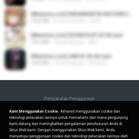
[Witanime.com] KWONMSNITIK1NGTDNN EP 04 HD.mp4
192.0 MB
14 hari yang lalu
JUVIA
[Witanime.com] SDONATA EP 03 HD.mp4
140.6 MB
18 hari yang lalu
GRET
[Witanime.com] LNM EP 05 HD.mp4
218.6 MB
16 hari yang lalu
MUrabito
Persyaratan Penggunaan
Privasi
Kami Menggunakan Cookie.
4shared menggunakan cookie dan
Bantuan
teknologi pelacakan lainnya untuk memahami dari mana pengunjung
Jangan jual informasi pribadi saya
kami datang dan meningkatkan pengalaman penelusuran Anda di
Jangan bagikan informasi pribadi saya
Situs Web kami. Dengan menggunakan Situs Web kami, Anda
menyetujui penggunaan cookie dan teknologi pelacakan lainnya oleh