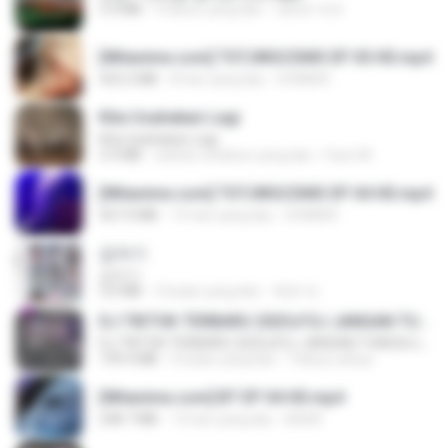
3.4 MB
4 tahun yang lalu
castor-trot
[Witanime.com] TSTJWGCDMS EP 05 HD.mp4
423.2 MB
8 hari yang lalu
DOMISR
Kita Usahakan Lagi
Kita Usahakan Lagi
3.3 MB
sekitar setahun yang lalu
Fazri M.
[Witanime.com] TSTJWGCDMS EP 04 HD.mp4
567.0 MB
15 hari yang lalu
DOMISR
갑자기
갑자기
3.0 MB
2 bulan yang lalu
복희 박.
DJ TIKTOK TERBARU 2025🎵DJ JANGAN TUNGGU LAMA LAMA NANTI LAMA LAMA 🎵DJ SEDIA AKU SEBELUM HUJAN
DJ TIKTOK TERBARU 2025🎵DJ JANGAN TUNGGU LAMA LAMA NANTI LAMA LAMA 🎵DJ SEDIA AKU SEBELUM HUJAN
199.4 MB
6 bulan yang lalu
Yahya Lahiya
[Witanime.com] BT EP 04 HD.mp4
248.7 MB
13 hari yang lalu
BAXK