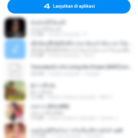
Lanjutkan di aplikasi
ฉันมันก็ดีได้แค่นี้
ฉันมันก็ดีได้แค่นี้
4.2 MB
9 bulan yang lalu
D
ເຊົາຮ້ອງເຖົ້າຊິເອົາທໍ່ໃດ (เซาฮ้องเถ้าสิเอาเท่าใด) ບຸນເກີດ ຫນູຫ່ວງ ft. ໂສພາ ຈຸນທະລາ
ເຊົາຮ້ອງເຖົ້າຊິເອົາທໍ່ໃດ (เซาฮ้องเถ้าสิเอาเท่าใด) ບຸນເກີດ ຫນູຫ່ວງ ft. ໂສພາ ຈຸນທະລາ
6.0 MB
2 bulan yang lalu
But G.
Tomodachi Life Living the Dream [NSP].torrent
252 KB
2 bulan yang lalu
margob
ผู้บ่าวเสื้อปุ๋ย
ผู้บ่าวเสื้อปุ๋ย
5.2 MB
sekitar setahun yang lalu
Mith 9.
กุหลาบ (KULARB)
กุหลาบ (KULARB)
5.9 MB
sekitar setahun yang lalu
Suwan J.
หนูน้อยสู้ชีวิตกับภารกิจเลี้ยงพี่ชายทั้งห้า.pdf
27.2 MB
17 hari yang lalu
Pandarin