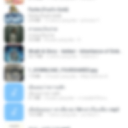
Pyrite (Fool's Gold)
Pyrite (Fool's Gold)
3.4 MB
12 tahun yang lalu
princess Y.
สายลมเจ็บปวด
สายลมเจ็บปวด
4.0 MB
8 bulan yang lalu
D
Wrath & Glory - Aeldari - Inheritance of Embers.pdf
53.7 MB
2 tahun yang lalu
federico f
1_DOWNLOAD_FOURSHARED.jpg
1.9 MB
12 bulan yang lalu
Wtlprodthree A.
เอิ้นเธอว่าความฮัก
เอิ้นเธอว่าความฮัก
4.1 MB
2 bulan yang lalu
ถามพ่อ&#39;พ ม.
เมียน้อยเหงา พาเสียวค่ะ18+เล่าเรื่องเสียว.mp3
14.2 MB
7 tahun yang lalu
อมรพันธ์ จ.