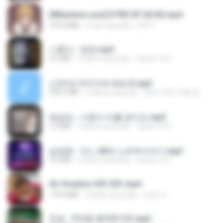
[Witanime.com] DTRD EP 04 HD.mp4
279.0 MB
9 hari yang lalu
DRTY
나훈아 - 영영.mp3
3.5 MB
4 tahun yang lalu
castor-trot
신유리) 유두자위 A to Z.mp3
256.6 MB
2 tahun yang lalu
좀비고4인커플 좀.
배금성 - 사랑이 비를 맞아요.mp3
3.5 MB
4 tahun yang lalu
castor-trot
임영웅 - 어느 60대 노부부이야기.mp3
4.6 MB
4 tahun yang lalu
castor-trot
Air Hostess S01 E01.mp4
174.4 MB
3 bulan yang lalu
민호 이.
진성 - 천년을 빌려준다면.mp3