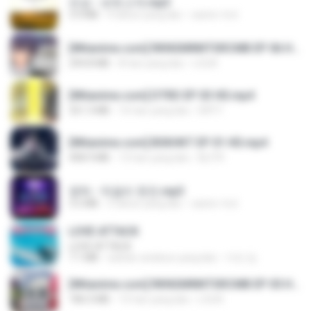
진성 - 보릿고개.mp3
3.4 MB
4 tahun yang lalu
castor-trot
[Witanime.com] RKNGMNNTSRCMB EP 06 HD.mp4
294.8 MB
8 hari yang lalu
LOLKI
[Witanime.com] DTRD EP 03 HD.mp4
321.3 MB
16 hari yang lalu
DRTY
[Witanime.com] BSKHKT EP 01 HD.mp4
408.9 MB
13 hari yang lalu
BLITR
영탁 - 막걸리 한잔.mp3
3.2 MB
3 tahun yang lalu
castor-trot
LOVE ATTACK
LOVE ATTACK
7.1 MB
sekitar setahun yang lalu
지빈 임.
[Witanime.com] RKNGMNNTSRCMB EP 05 HD.mp4
186.0 MB
15 hari yang lalu
LOLKI