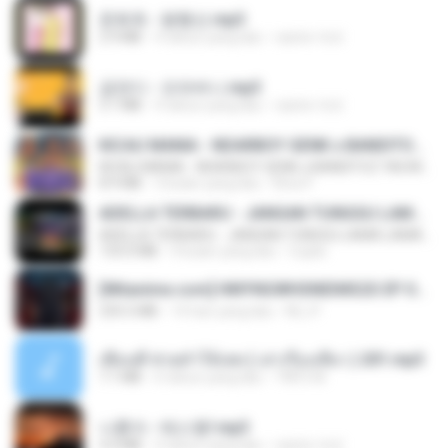
문희옥 - 평행선.mp3
2.9 MB
4 tahun yang lalu
castor-trot
금잔디 - 오라버니.mp3
3.1 MB
4 tahun yang lalu
castor-trot
KICAU MANIA - NDARBOY GENK x BANDITOZ YAOW 86 (OFFICIAL LYRIC VIDEO) GAS POL NDANGAK
KICAU MANIA - NDARBOY GENK x BANDITOZ YAOW 86 (OFFICIAL LYRIC VIDEO) GAS POL NDANGAK
8.9 MB
3 bulan yang lalu
Rina P.
ADELLA TERBARU - JANGAN TUNGGU LAMA LAMA - GELAS RETAK - OM ADELLA FULL ALBUM TERBARU 2026
ADELLA TERBARU - JANGAN TUNGGU LAMA LAMA - GELAS RETAK - OM ADELLA FULL ALBUM TERBARU 2026
133.0 MB
4 bulan yang lalu
Cuplis
[Witanime.com] HMYNGWHSNIDMS2S EP 04 HD.mp4
235.5 MB
14 hari yang lalu
KILJY
เพื่อนพี่ ช่วยทำให้เสด ( เล่าเรื่องเสียว ) 201.mp3
7.1 MB
6 tahun yang lalu
TNP2 M.
나훈아 - 테스형!.mp3
4.4 MB
4 tahun yang lalu
castor-trot