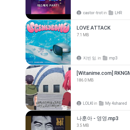
castor-trot
in
LHR
LOVE ATTACK
7.1 MB
지빈 임.
in
mp3
186.0 MB
LOLKI
in
My 4shared
나훈아 - 영영.mp3
3.5 MB