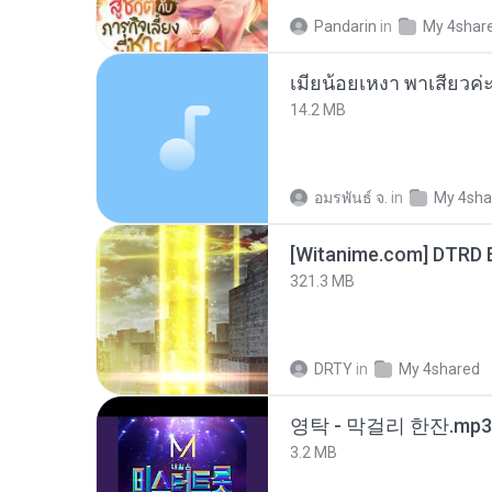
Pandarin
in
My 4shar
14.2 MB
อมรพันธ์ จ.
in
My 4sha
[Witanime.com] DTRD 
321.3 MB
DRTY
in
My 4shared
영탁 - 막걸리 한잔.mp3
3.2 MB