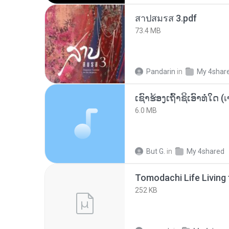
สาปสมรส 3.pdf
73.4 MB
Pandarin
in
My 4shar
6.0 MB
But G.
in
My 4shared
252 KB