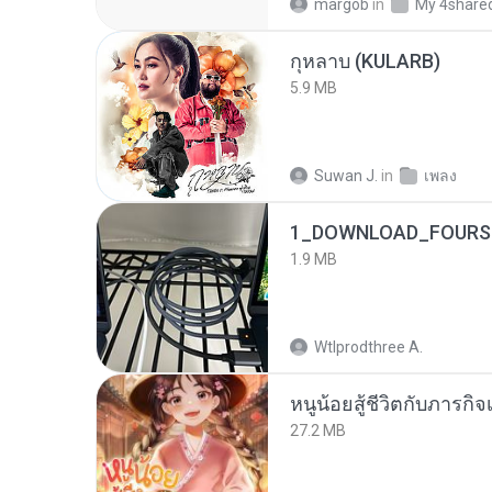
margob
in
My 4share
กุหลาบ (KULARB)
5.9 MB
Suwan J.
in
เพลง
1_DOWNLOAD_FOURSH
1.9 MB
Wtlprodthree A.
หนูน้อยสู้ชีวิตกับภารกิจเ
27.2 MB