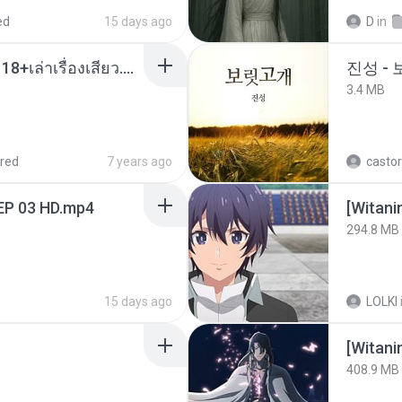
ed
15 days ago
D
in
เมียน้อยเหงา พาเสียวค่ะ18+เล่าเรื่องเสียว.mp3
진성 -
3.4 MB
red
7 years ago
castor
EP 03 HD.mp4
294.8 MB
15 days ago
LOLKI
[Witan
408.9 MB