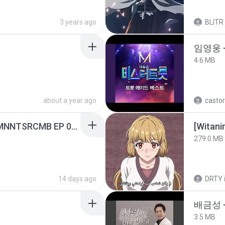
3 years ago
BLITR
임영웅 
4.6 MB
about a year ago
castor
[Witanime.com] RKNGMNNTSRCMB EP 05 HD.mp4
[Witan
279.0 MB
14 days ago
DRTY
배금성 
3.5 MB