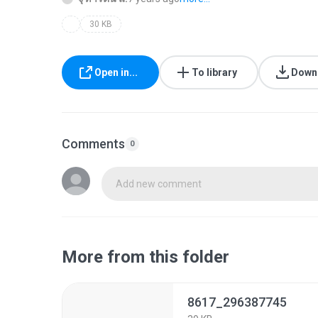
30 KB
Open in...
To library
Down
Comments
0
Add new comment
More from this folder
8617_296387745