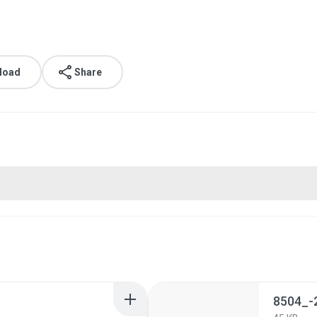
load
Share
8504_-