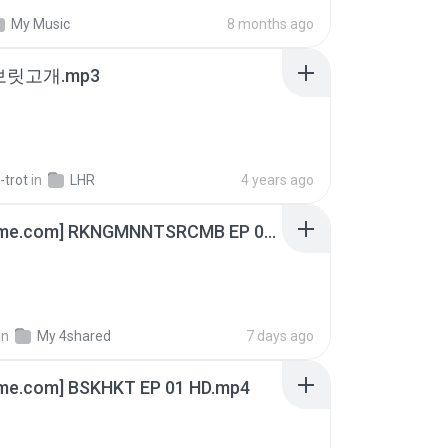
My Music
8 months ago
 보릿고개.mp3
-trot
in
LHR
4 years ago
[Witanime.com] RKNGMNNTSRCMB EP 06 HD.mp4
in
My 4shared
7 days ago
ime.com] BSKHKT EP 01 HD.mp4