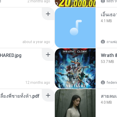
d
2 months ago
Mith 9
เอิ้นเธ
4.1 MB
about a year ago
ถามพ่
ARED.jpg
53.7 MB
12 months ago
federi
ลี้ยงพี่ชายทั้งห้า.pdf
สายลมเ
4.0 MB