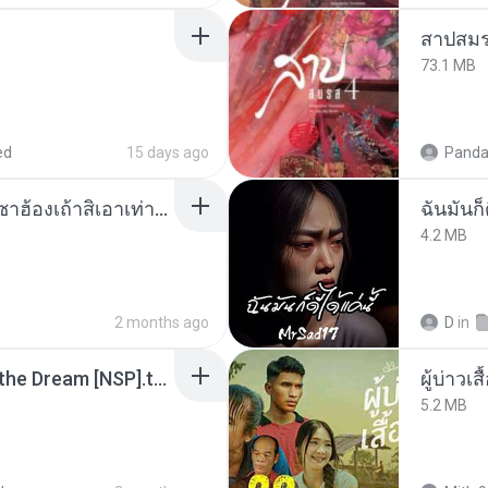
สาปสมร
73.1 MB
ed
15 days ago
Panda
ເຊົາຮ້ອງເຖົ້າຊິເອົາທໍ່ໃດ (เซาฮ้องเถ้าสิเอาเท่าใด) ບຸນເກີດ ຫນູຫ່ວງ ft. ໂສພາ ຈຸນທະລາ
ฉันมันก็ด
4.2 MB
2 months ago
D
in
Tomodachi Life Living the Dream [NSP].torrent
ผู้บ่าวเสื
5.2 MB