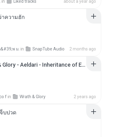
.
in
Liked tracks
about a year ago
อว่าความฮัก
อ&#39;พ ม.
in
SnapTube Audio
2 months ago
Wrath & Glory - Aeldari - Inheritance of Embers.pdf
co f
in
Wrath & Glory
2 years ago
จ็บปวด