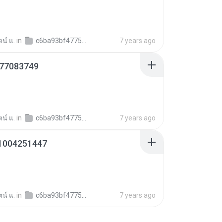
ตน์ แ.
in
c6ba93bf4775956b5b18ad69ce4aa4082
7 years ago
77083749
ตน์ แ.
in
c6ba93bf4775956b5b18ad69ce4aa4082
7 years ago
1004251447
ตน์ แ.
in
c6ba93bf4775956b5b18ad69ce4aa4082
7 years ago