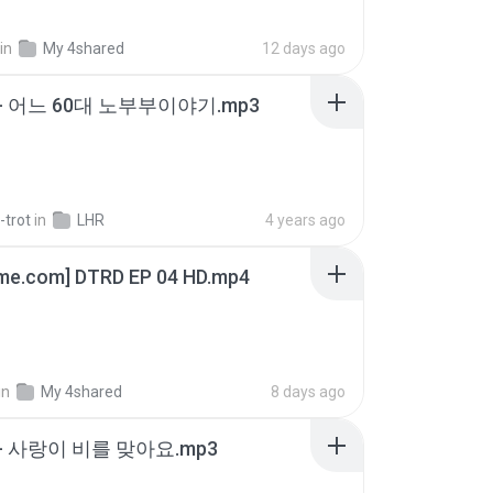
in
My 4shared
12 days ago
- 어느 60대 노부부이야기.mp3
-trot
in
LHR
4 years ago
ime.com] DTRD EP 04 HD.mp4
in
My 4shared
8 days ago
- 사랑이 비를 맞아요.mp3