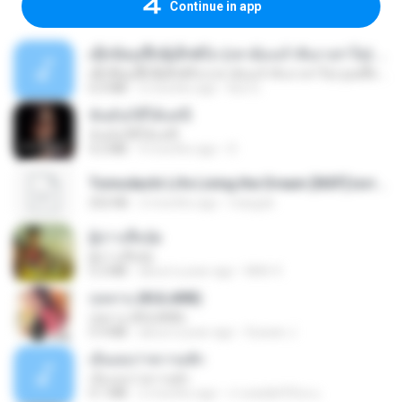
Continue in app
ເຊົາຮ້ອງເຖົ້າຊິເອົາທໍ່ໃດ (เซาฮ้องเถ้าสิเอาเท่าใด) ບຸນເກີດ ຫນູຫ່ວງ ft. ໂສພາ ຈຸນທະລາ
ເຊົາຮ້ອງເຖົ້າຊິເອົາທໍ່ໃດ (เซาฮ้องเถ้าสิเอาเท่าใด) ບຸນເກີດ ຫນູຫ່ວງ ft. ໂສພາ ຈຸນທະລາ
6.0 MB
2 months ago
But G.
ฉันมันก็ดีได้แค่นี้
ฉันมันก็ดีได้แค่นี้
4.2 MB
9 months ago
D
Tomodachi Life Living the Dream [NSP].torrent
252 KB
2 months ago
margob
ผู้บ่าวเสื้อปุ๋ย
ผู้บ่าวเสื้อปุ๋ย
5.2 MB
about a year ago
Mith 9.
กุหลาบ (KULARB)
กุหลาบ (KULARB)
5.9 MB
about a year ago
Suwan J.
เอิ้นเธอว่าความฮัก
เอิ้นเธอว่าความฮัก
4.1 MB
2 months ago
ถามพ่อ&#39;พ ม.