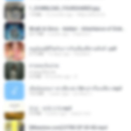
1_DOWNLOAD_FOURSHARED.jpg
1.9 MB
12 months ago
Wtlprodthree A.
Wrath & Glory - Aeldari - Inheritance of Embers.pdf
53.7 MB
2 years ago
federico f
หนูน้อยสู้ชีวิตกับภารกิจเลี้ยงพี่ชายทั้งห้า.pdf
27.2 MB
16 days ago
Pandarin
สายลมเจ็บปวด
สายลมเจ็บปวด
4.0 MB
8 months ago
D
เมียน้อยเหงา พาเสียวค่ะ18+เล่าเรื่องเสียว.mp3
14.2 MB
7 years ago
อมรพันธ์ จ.
진성 - 보릿고개.mp3
3.4 MB
4 years ago
castor-trot
[Witanime.com] DTRD EP 03 HD.mp4