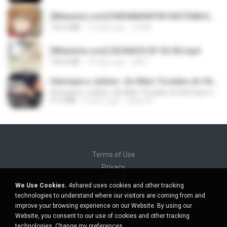
[Witanime.com] KWONMSNITIK1NGTDNN EP 04 HD.mp4
192.0 MB
14 days ago
JUVIA
[Witanime.com] SDONATA EP 03 HD.mp4
140.6 MB
18 days ago
GRET
Henrique e Juliano -As Mais Tocadas do Henrique e Juliano 2021 -Top Sertanejo 2021,Cd Completo 2021
Henrique e Juliano -As Mais Tocadas do Henrique e Juliano 2021 -Top Sertanejo 2021,Cd Completo 2021
51.4 MB
2 years ago
raquel R.
Terms of Use
Privacy
Support
We Use Cookies.
4shared uses cookies and other tracking
Do not sell my personal information
technologies to understand where our visitors are coming from and
Do not share my personal information
improve your browsing experience on our Website. By using our
Website, you consent to our use of cookies and other tracking
technologies.
Change my preferences