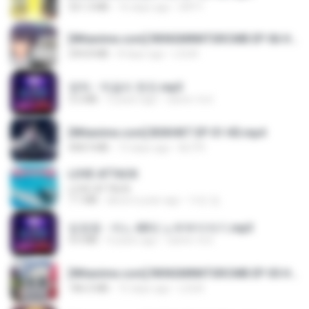
321.3 MB
16 days ago
DRTY
[Witanime.com] RKNGMNNTSRCMB EP 06 HD.mp4
294.8 MB
8 days ago
LOLKI
영탁 - 막걸리 한잔.mp3
3.2 MB
3 years ago
castor-trot
[Witanime.com] BSKHKT EP 01 HD.mp4
408.9 MB
13 days ago
BLITR
LOVE ATTACK
LOVE ATTACK
7.1 MB
about a year ago
지빈 임.
임영웅 - 어느 60대 노부부이야기.mp3
4.6 MB
4 years ago
castor-trot
[Witanime.com] RKNGMNNTSRCMB EP 05 HD.mp4
186.0 MB
15 days ago
LOLKI