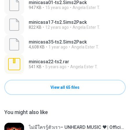
minicasa01-ts2.Sims2Pack
947 KB
15 years ago
Angela Ester T.
minicasa17-ts2.Sims2Pack
822 KB
12 years ago
Angela Ester T.
minicasa35-ts2.Sims2Pack
4,608 KB
1 year ago
Angela Ester T.
minicasa22-ts2.rar
541 KB
5 years ago
Angela Ester T.
View all 65 files
You might also like
ไม่มีใครรู้ตัวเรา– UNHEARD MUSIC 🖤| Official Lyric Video | เพลงสู้ชีวิต