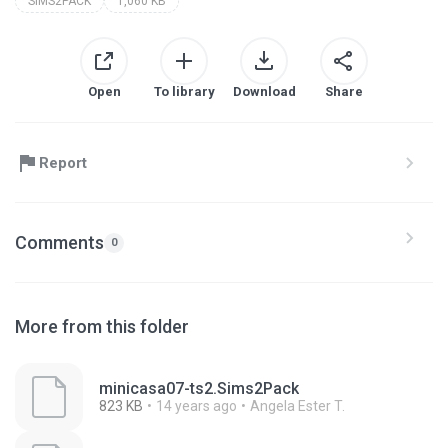
SIMS2PACK
1,060 KB
Open
To library
Download
Share
Report
Comments
0
More from this folder
minicasa07-ts2.Sims2Pack
823 KB
14 years ago
Angela Ester T.