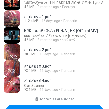
ไม่มีใครรู้ตัวเรา– UNHEARD MUSIC 🖤| Official Lyric Video | เพลงสู้ชีวิต
4.8 MB
3 months ago
Peeraya L.
สาปสมรส 1.pdf
112.4 MB
16 days ago
Pandarin
KRK - เธอทิ้งฉันไว้ Ft.N/A , HK [Official MV]
KRK - เธอทิ้งฉันไว้ Ft.N/A , HK [Official MV]
4.6 MB
8 months ago
นวมินทร์
สาปสมรส 2.pdf
78.3 MB
16 days ago
Pandarin
สาปสมรส 3.pdf
73.4 MB
16 days ago
Pandarin
สาปสมรส 4.pdf
CamScanner
73.1 MB
16 days ago
Pandarin
More files are hidden