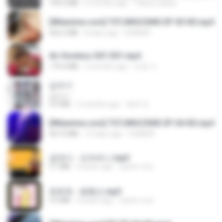
199.4 MB
6 months ago
Yahya Lahiya
[Witanime.com] TSTJWGCDMS EP 05 HD.mp4
423.2 MB
8 days ago
DOMISR
Air Hostess S01 E01.mp4
174.4 MB
3 months ago
민호 이.
갑자기
갑자기
3.0 MB
2 months ago
복희 박.
[Witanime.com] TSTJWGCDMS EP 04 HD.mp4
567.0 MB
15 days ago
DOMISR
금잔디 - 오라버니.mp3
3.1 MB
4 years ago
castor-trot
문희옥 - 평행선.mp3
2.9 MB
4 years ago
castor-trot