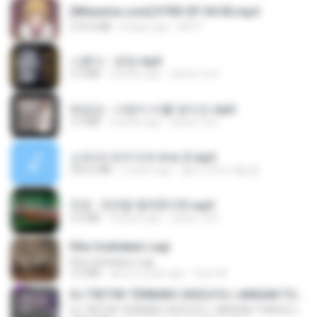
[Witanime.com] DTRD EP 04 HD.mp4
279.0 MB
8 days ago
DRTY
나훈아 - 영영.mp3
3.5 MB
4 years ago
castor-trot
배금성 - 사랑이 비를 맞아요.mp3
3.5 MB
4 years ago
castor-trot
신유리) 유두자위 A to Z.mp3
256.6 MB
2 years ago
좀비고4인커플 좀.
진성 - 천년을 빌려준다면.mp3
3.4 MB
4 years ago
castor-trot
Kita Usahakan Lagi
Kita Usahakan Lagi
3.3 MB
about a year ago
Fazri M.
DJ TIKTOK TERBARU 2025🎵DJ JANGAN TUNGGU LAMA LAMA NANTI LAMA LAMA 🎵DJ SEDIA AKU SEBELUM HUJAN
DJ TIKTOK TERBARU 2025🎵DJ JANGAN TUNGGU LAMA LAMA NANTI LAMA LAMA 🎵DJ SEDIA AKU SEBELUM HUJAN