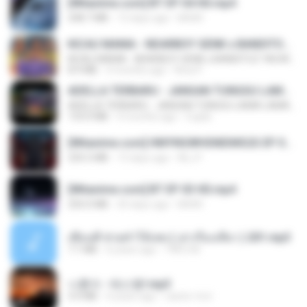
[Witanime.com] BT EP 04 HD.mp4
248.7 MB
13 days ago
BAXK
KICAU MANIA - NDARBOY GENK x BANDITOZ YAOW 86 (OFFICIAL LYRIC VIDEO) GAS POL NDANGAK
KICAU MANIA - NDARBOY GENK x BANDITOZ YAOW 86 (OFFICIAL LYRIC VIDEO) GAS POL NDANGAK
8.9 MB
3 months ago
Rina P.
ADELLA TERBARU - JANGAN TUNGGU LAMA LAMA - GELAS RETAK - OM ADELLA FULL ALBUM TERBARU 2026
ADELLA TERBARU - JANGAN TUNGGU LAMA LAMA - GELAS RETAK - OM ADELLA FULL ALBUM TERBARU 2026
133.0 MB
4 months ago
Cuplis
[Witanime.com] HMYNGWHSNIDMS2S EP 04 HD.mp4
235.5 MB
13 days ago
KILJY
[Witanime.com] BT EP 03 HD.mp4
250.0 MB
20 days ago
BAXK
เพื่อนพี่ ช่วยทำให้เสด ( เล่าเรื่องเสียว ) 201.mp3
7.1 MB
6 years ago
TNP2 M.
나훈아 - 테스형!.mp3
4.4 MB
4 years ago
castor-trot