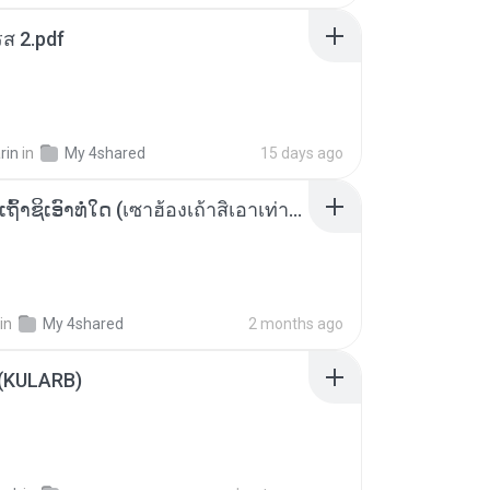
ส 2.pdf
rin
in
My 4shared
15 days ago
ເຊົາຮ້ອງເຖົ້າຊິເອົາທໍ່ໃດ (เซาฮ้องเถ้าสิเอาเท่าใด) ບຸນເກີດ ຫນູຫ່ວງ ft. ໂສພາ ຈຸນທະລາ
in
My 4shared
2 months ago
 (KULARB)