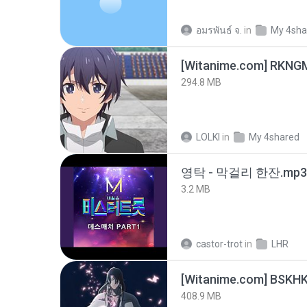
อมรพันธ์ จ.
in
My 4sha
294.8 MB
LOLKI
in
My 4shared
영탁 - 막걸리 한잔.mp3
3.2 MB
castor-trot
in
LHR
[Witanime.com] BSKHK
408.9 MB