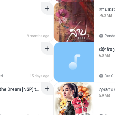
สาปสมร
78.3 MB
9 months ago
Panda
6.0 MB
ed
15 days ago
But G.
Tomodachi Life Living the Dream [NSP].torrent
กุหลาบ
5.9 MB