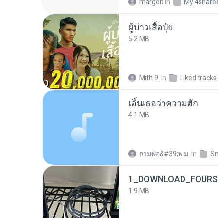
margob
in
My 4share
ผู้บ่าวเสื้อปุ๋ย
5.2 MB
Mith 9.
in
Liked tracks
เอิ้นเธอว่าความฮัก
4.1 MB
ถามพ่อ&#39;พ ม.
in
Sn
1_DOWNLOAD_FOURSH
1.9 MB