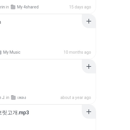
rin
in
My 4shared
15 days ago
า
My Music
10 months ago
 J.
in
เพลง
about a year ago
 보릿고개.mp3