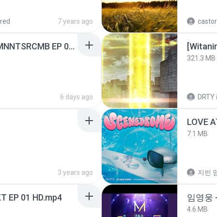
red
7 years ago
castor
[Witanime.com] RKNGMNNTSRCMB EP 06 HD.mp4
[Witan
321.3 MB
6 days ago
DRTY
LOVE 
7.1 MB
3 years ago
지빈 임
T EP 01 HD.mp4
임영웅 
4.6 MB