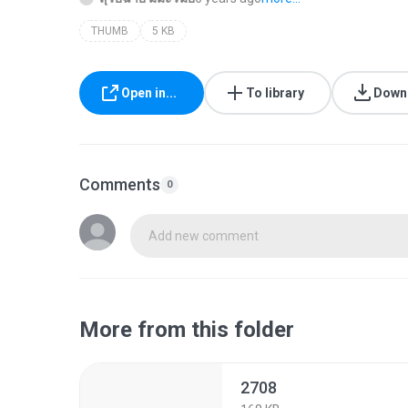
THUMB
5 KB
Open in...
To library
Down
Comments
0
Add new comment
More from this folder
2708