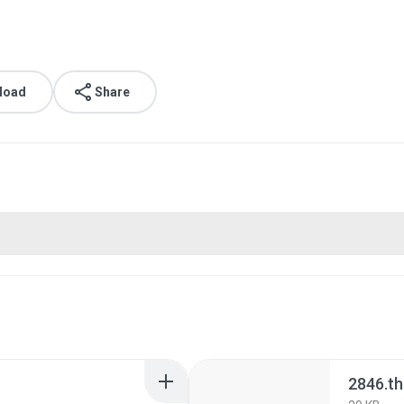
load
Share
2846.t