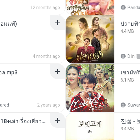
12 months ago
Panda
ยอมแพ้)
ปลายฟ้
4.4 MB
4 months ago
D
in
นทอล.mp3
เขามัทรี
6.1 MB
ared
2 years ago
Suwan
เมียน้อยเหงา พาเสียวค่ะ18+เล่าเรื่องเสียว.mp3
진성 -
3.4 MB