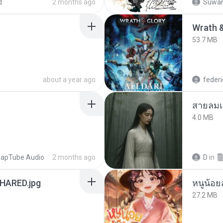
d
2 months ago
Suwan
53.7 MB
about a year ago
federi
สายลมเ
4.0 MB
apTube Audio
2 months ago
D
in
ARED.jpg
หนูน้อยส
27.2 MB