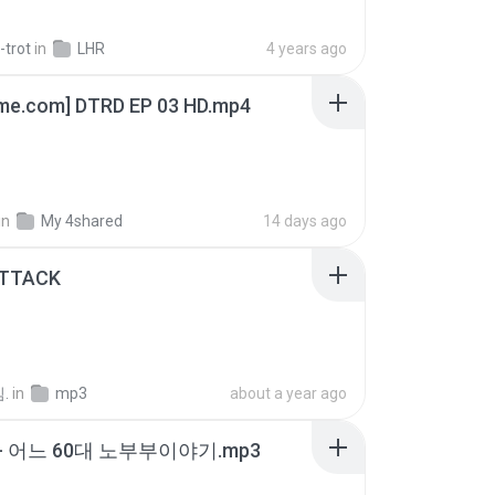
-trot
in
LHR
4 years ago
ime.com] DTRD EP 03 HD.mp4
in
My 4shared
14 days ago
ATTACK
.
in
mp3
about a year ago
- 어느 60대 노부부이야기.mp3