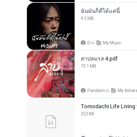
ฉันมันก็ดีได้แค่นี้
4.2 MB
D
in
My Music
สาปสมรส 4.pdf
73.1 MB
Pandarin
in
My 4shar
252 KB