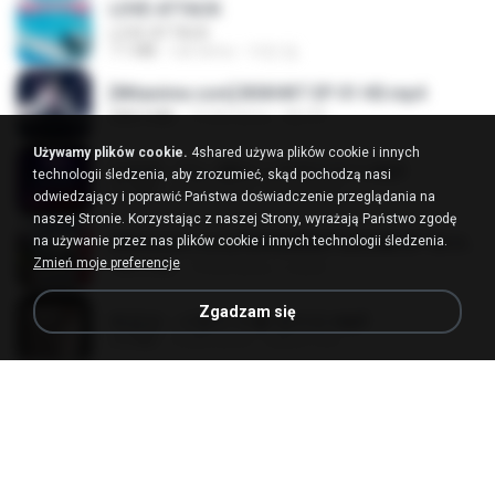
LOVE ATTACK
LOVE ATTACK
7.1 MB
rok temu
지빈 임.
[Witanime.com] BSKHKT EP 01 HD.mp4
408.9 MB
12 dni temu
BLITR
Używamy plików cookie.
4shared używa plików cookie i innych
임영웅 - 어느 60대 노부부이야기.mp3
technologii śledzenia, aby zrozumieć, skąd pochodzą nasi
4.6 MB
4 lata temu
castor-trot
odwiedzający i poprawić Państwa doświadczenie przeglądania na
naszej Stronie. Korzystając z naszej Strony, wyrażają Państwo zgodę
na używanie przez nas plików cookie i innych technologii śledzenia.
[Witanime.com] RKNGMNNTSRCMB EP 05 HD.mp4
Zmień moje preferencje
186.0 MB
14 dni temu
LOLKI
Zgadzam się
배금성 - 사랑이 비를 맞아요.mp3
3.5 MB
3 lata temu
castor-trot
진성 - 천년을 빌려준다면.mp3
3.4 MB
4 lata temu
castor-trot
나훈아 - 영영.mp3
3.5 MB
4 lata temu
castor-trot