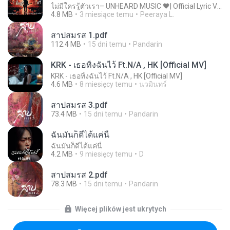
ไม่มีใครรู้ตัวเรา– UNHEARD MUSIC 🖤| Official Lyric Video | เพลงสู้ชีวิต
4.8 MB
3 miesiące temu
Peeraya L.
สาปสมรส 1.pdf
112.4 MB
15 dni temu
Pandarin
KRK - เธอทิ้งฉันไว้ Ft.N/A , HK [Official MV]
KRK - เธอทิ้งฉันไว้ Ft.N/A , HK [Official MV]
4.6 MB
8 miesięcy temu
นวมินทร์
สาปสมรส 3.pdf
73.4 MB
15 dni temu
Pandarin
ฉันมันก็ดีได้แค่นี้
ฉันมันก็ดีได้แค่นี้
4.2 MB
9 miesięcy temu
D
สาปสมรส 2.pdf
78.3 MB
15 dni temu
Pandarin
Więcej plików jest ukrytych