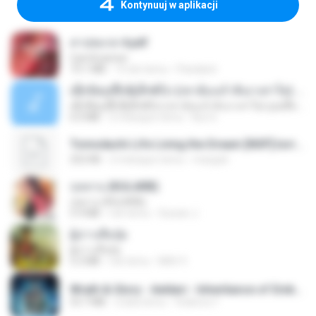
Kontynuuj w aplikacji
สาปสมรส 4.pdf
CamScanner
73.1 MB
15 dni temu
Pandarin
ເຊົາຮ້ອງເຖົ້າຊິເອົາທໍ່ໃດ (เซาฮ้องเถ้าสิเอาเท่าใด) ບຸນເກີດ ຫນູຫ່ວງ ft. ໂສພາ ຈຸນທະລາ
ເຊົາຮ້ອງເຖົ້າຊິເອົາທໍ່ໃດ (เซาฮ้องเถ้าสิเอาเท่าใด) ບຸນເກີດ ຫນູຫ່ວງ ft. ໂສພາ ຈຸນທະລາ
6.0 MB
2 miesiące temu
But G.
Tomodachi Life Living the Dream [NSP].torrent
252 KB
2 miesiące temu
margob
กุหลาบ (KULARB)
กุหลาบ (KULARB)
5.9 MB
rok temu
Suwan J.
ผู้บ่าวเสื้อปุ๋ย
ผู้บ่าวเสื้อปุ๋ย
5.2 MB
rok temu
Mith 9.
Wrath & Glory - Aeldari - Inheritance of Embers.pdf
53.7 MB
2 lata temu
federico f