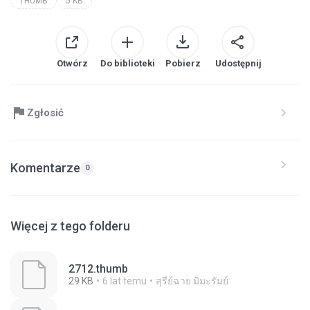
THUMB
5 KB
Otwórz
Do biblioteki
Pobierz
Udostępnij
Zgłosić
Komentarze
0
Więcej z tego folderu
2712.thumb
29 KB
6 lat temu
สุรีย์ฉาย มิมะรัมย์