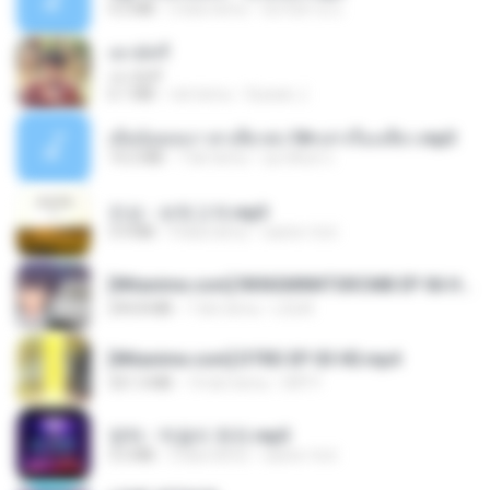
4.2 MB
2 lata temu
มันไม้สาย ม.
เขามัทรี
เขามัทรี
6.1 MB
rok temu
Suwan J.
เมียน้อยเหงา พาเสียวค่ะ18+เล่าเรื่องเสียว.mp3
14.2 MB
7 lat temu
อมรพันธ์ จ.
진성 - 보릿고개.mp3
3.4 MB
4 lata temu
castor-trot
[Witanime.com] RKNGMNNTSRCMB EP 06 HD.mp4
294.8 MB
7 dni temu
LOLKI
[Witanime.com] DTRD EP 03 HD.mp4
321.3 MB
14 dni temu
DRTY
영탁 - 막걸리 한잔.mp3
3.2 MB
3 lata temu
castor-trot