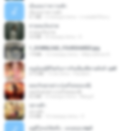
เอิ้นเธอว่าความฮัก
เอิ้นเธอว่าความฮัก
4.1 MB
2 miesiące temu
ถามพ่อ&#39;พ ม.
สายลมเจ็บปวด
สายลมเจ็บปวด
4.0 MB
8 miesięcy temu
D
1_DOWNLOAD_FOURSHARED.jpg
1.9 MB
12 miesięcy temu
Wtlprodthree A.
หนูน้อยสู้ชีวิตกับภารกิจเลี้ยงพี่ชายทั้งห้า.pdf
27.2 MB
15 dni temu
Pandarin
ยอมรับทุกอย่าง (แต่ไม่ยอมแพ้)
ยอมรับทุกอย่าง (แต่ไม่ยอมแพ้)
8.2 MB
4 miesiące temu
Wang K.
ปลายฟ้า
ปลายฟ้า
4.4 MB
10 miesięcy temu
D
อยู่ที่ไหนก็คิดถึง - เมนทอล.mp3