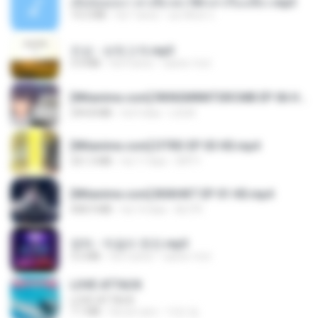
เมียน้อยเหงา พาเสียวค่ะ18+เล่าเรื่องเสียว.mp3
14.2 MB
há 7 anos
อมรพันธ์ จ.
진성 - 보릿고개.mp3
3.4 MB
há 4 anos
castor-trot
[Witanime.com] RKNGMNNTSRCMB EP 06 HD.mp4
294.8 MB
há 9 dias
LOLKI
[Witanime.com] DTRD EP 03 HD.mp4
321.3 MB
há 17 dias
DRTY
[Witanime.com] BSKHKT EP 01 HD.mp4
408.9 MB
há 14 dias
BLITR
영탁 - 막걸리 한잔.mp3
3.2 MB
há 3 anos
castor-trot
LOVE ATTACK
LOVE ATTACK
7.1 MB
há um ano
지빈 임.