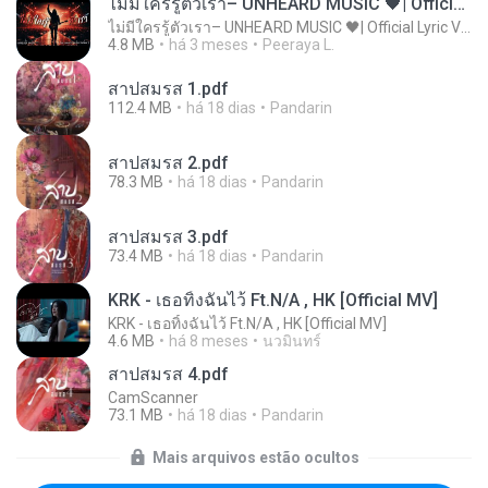
ไม่มีใครรู้ตัวเรา– UNHEARD MUSIC 🖤| Official Lyric Video | เพลงสู้ชีวิต
ไม่มีใครรู้ตัวเรา– UNHEARD MUSIC 🖤| Official Lyric Video | เพลงสู้ชีวิต
4.8 MB
há 3 meses
Peeraya L.
สาปสมรส 1.pdf
112.4 MB
há 18 dias
Pandarin
สาปสมรส 2.pdf
78.3 MB
há 18 dias
Pandarin
สาปสมรส 3.pdf
73.4 MB
há 18 dias
Pandarin
KRK - เธอทิ้งฉันไว้ Ft.N/A , HK [Official MV]
KRK - เธอทิ้งฉันไว้ Ft.N/A , HK [Official MV]
4.6 MB
há 8 meses
นวมินทร์
สาปสมรส 4.pdf
CamScanner
73.1 MB
há 18 dias
Pandarin
Mais arquivos estão ocultos