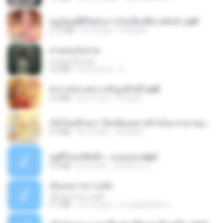
หนูน้อยสู้ชีวิตกับภารกิจเลี้ยงพี่ชายทั้งห้า.pdf
27.2 MB
há 18 dias
Pandarin
สายลมเจ็บปวด
สายลมเจ็บปวด
4.0 MB
há 8 meses
D
ฝ่าบาททรงพระเจริญหมื่นปี1.pdf
6.4 MB
há um ano
Orasa K.
เกิดใหม่อีกครา อี๋เหนียงอย่างข้าเป็นภรรยาขุนนาง 1_ST.pdf
4.9 MB
há 18 dias
Pandarin
อยู่ที่ไหนก็คิดถึง - เมนทอล.mp3
4.2 MB
há 2 anos
มันไม้สาย ม.
เอิ้นเธอว่าความฮัก
เอิ้นเธอว่าความฮัก
4.1 MB
há 2 meses
ถามพ่อ&#39;พ ม.