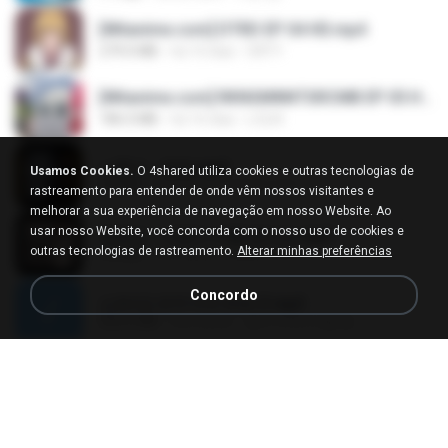
[Witanime.com] DTRD EP 04 HD.mp4
279.0 MB
há 10 dias
DRTY
[Witanime.com] RKNGMNNTSRCMB EP 05 HD.mp4
186.0 MB
há 16 dias
LOLKI
나훈아 - 영영.mp3
Usamos Cookies.
O 4shared utiliza cookies e outras tecnologias de
3.5 MB
há 4 anos
castor-trot
rastreamento para entender de onde vêm nossos visitantes e
melhorar a sua experiência de navegação em nosso Website. Ao
usar nosso Website, você concorda com o nosso uso de cookies e
배금성 - 사랑이 비를 맞아요.mp3
outras tecnologias de rastreamento.
Alterar minhas preferências
3.5 MB
há 4 anos
castor-trot
Concordo
신유리) 유두자위 A to Z.mp3
256.6 MB
há 2 anos
좀비고4인커플 좀.
Air Hostess S01 E01.mp4
174.4 MB
há 3 meses
민호 이.
임영웅 - 어느 60대 노부부이야기.mp3