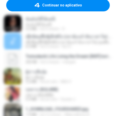
Continuar no aplicativo
ฉันมันก็ดีได้แค่นี้
ฉันมันก็ดีได้แค่นี้
4.2 MB
há 9 meses
D
ເຊົາຮ້ອງເຖົ້າຊິເອົາທໍ່ໃດ (เซาฮ้องเถ้าสิเอาเท่าใด) ບຸນເກີດ ຫນູຫ່ວງ ft. ໂສພາ ຈຸນທະລາ
ເຊົາຮ້ອງເຖົ້າຊິເອົາທໍ່ໃດ (เซาฮ้องเถ้าสิเอาเท่าใด) ບຸນເກີດ ຫນູຫ່ວງ ft. ໂສພາ ຈຸນທະລາ
6.0 MB
há 2 meses
But G.
Tomodachi Life Living the Dream [NSP].torrent
252 KB
há 2 meses
margob
ผู้บ่าวเสื้อปุ๋ย
ผู้บ่าวเสื้อปุ๋ย
5.2 MB
há um ano
Mith 9.
กุหลาบ (KULARB)
กุหลาบ (KULARB)
5.9 MB
há um ano
Suwan J.
1_DOWNLOAD_FOURSHARED.jpg
1.9 MB
há 12 meses
Wtlprodthree A.