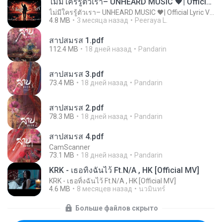
ไม่มีใครรู้ตัวเรา– UNHEARD MUSIC 🖤| Official Lyric Video | เพลงสู้ชีวิต
ไม่มีใครรู้ตัวเรา– UNHEARD MUSIC 🖤| Official Lyric Video | เพลงสู้ชีวิต
4.8 MB
3 месяца назад
Peeraya L.
สาปสมรส 1.pdf
112.4 MB
18 дней назад
Pandarin
สาปสมรส 3.pdf
73.4 MB
18 дней назад
Pandarin
สาปสมรส 2.pdf
78.3 MB
18 дней назад
Pandarin
สาปสมรส 4.pdf
CamScanner
73.1 MB
18 дней назад
Pandarin
KRK - เธอทิ้งฉันไว้ Ft.N/A , HK [Official MV]
KRK - เธอทิ้งฉันไว้ Ft.N/A , HK [Official MV]
4.6 MB
8 месяцев назад
นวมินทร์
Больше файлов скрыто