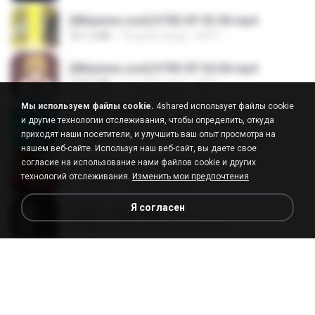
[Witanime.com] DTRD EP 03 HD.mp4
321.3 MB
18 дней назад
DRTY
[Witanime.com] DTRD EP 04 HD.mp4
279.0 MB
11 дней назад
DRTY
Мы используем файлы cookie.
4shared использует файлы cookie
LOVE ATTACK
и другие технологии отслеживания, чтобы определить, откуда
LOVE ATTACK
приходят наши посетители, и улучшить ваш опыт просмотра на
7.1 MB
год назад
지빈 임.
нашем веб-сайте. Используя наш веб-сайт, вы даете свое
согласие на использование нами файлов cookie и других
Air Hostess S01 E01.mp4
технологий отслеживания.
Изменить мои предпочтения
174.4 MB
3 месяца назад
민호 이.
Я согласен
나훈아 - 영영.mp3
3.5 MB
4 года назад
castor-trot
신유리) 유두자위 A to Z.mp3
256.6 MB
2 года назад
좀비고4인커플 좀.
배금성 - 사랑이 비를 맞아요.mp3