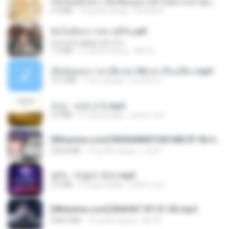
เกิดใหม่อีกครา อี๋เหนียงอย่างข้าเป็นภรรยาขุนนาง 1_ST.pdf
4.9 MB
18 дней назад
Pandarin
ฉันไม่ต้องการพร สุจิรัน.pdf
tanmobza@gmail.com
1.4 MB
27 дней назад
Mob K.
เมียน้อยเหงา พาเสียวค่ะ18+เล่าเรื่องเสียว.mp3
14.2 MB
7 лет назад
อมรพันธ์ จ.
진성 - 보릿고개.mp3
3.4 MB
4 года назад
castor-trot
[Witanime.com] RKNGMNNTSRCMB EP 06 HD.mp4
294.8 MB
10 дней назад
LOLKI
영탁 - 막걸리 한잔.mp3
3.2 MB
3 года назад
castor-trot
[Witanime.com] BSKHKT EP 01 HD.mp4
408.9 MB
15 дней назад
BLITR