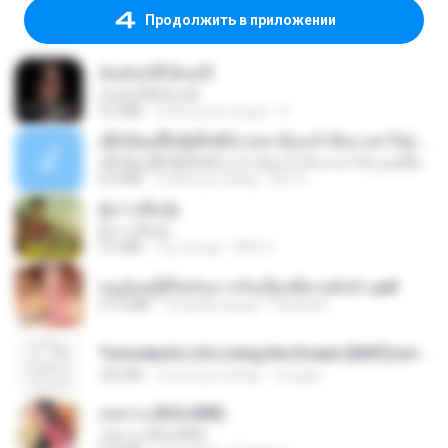
Продолжить в приложении
ฉันมันก็ดีได้แค่นี้
ฉันมันก็ดีได้แค่นี้
4.2 MB
9 месяцев назад
D
ເຊົາຮ້ອງເຖົ້າຊິເອົາທໍ່ໃດ (เซาฮ้องเถ้าสิเอาเท่าใด) ບຸນເກີດ ຫນູຫ່ວງ ft. ໂສພາ ຈຸນທະລາ
ເຊົາຮ້ອງເຖົ້າຊິເອົາທໍ່ໃດ (เซาฮ้องเถ้าสิเอาเท่าใด) ບຸນເກີດ ຫນູຫ່ວງ ft. ໂສພາ ຈຸນທະລາ
6.0 MB
2 месяца назад
But G.
ผู้บ่าวเสื้อปุ๋ย
ผู้บ่าวเสื้อปุ๋ย
5.2 MB
год назад
Mith 9.
หนูน้อยสู้ชีวิตกับภารกิจเลี้ยงพี่ชายทั้งห้า.pdf
27.2 MB
18 дней назад
Pandarin
Tomodachi Life Living the Dream [NSP].torrent
252 KB
2 месяца назад
margob
กุหลาบ (KULARB)
กุหลาบ (KULARB)