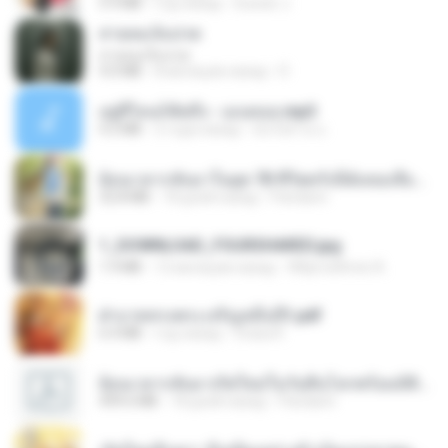
5.9 MB
год назад
Suwan J.
สายลมเจ็บปวด
สายลมเจ็บปวด
4.0 MB
8 месяцев назад
D
อยู่ที่ไหนก็คิดถึง - เมนทอล.mp3
4.2 MB
2 года назад
มันไม้สาย ม.
ย้อนเวลากลับมาในยุค 70 ชีวิตครั้งนี้ฉันขอเลือกเอง จบ.pdf
32.8 MB
18 дней назад
Pandarin
1_DOWNLOAD_FOURSHARED.jpg
1.9 MB
12 месяцев назад
Wtlprodthree A.
ฝ่าบาททรงพระเจริญหมื่นปี1.pdf
6.4 MB
год назад
Orasa K.
ย้อนเวลากลับมาเกิดใหม่ในวันสิ้นโลกพร้อมมิติส่วนตัว 1-443 [จบ] - 揍趴长颈鹿.pdf
499.6 MB
18 дней назад
Pandarin