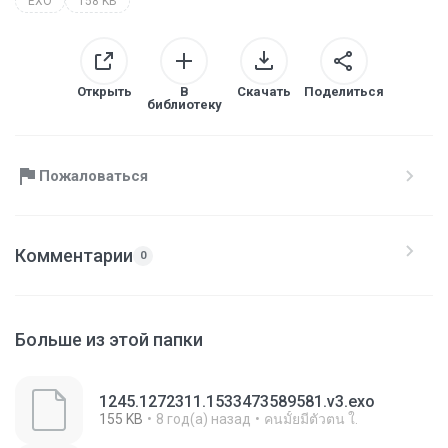
EXO
158 KB
Открыть
В
Скачать
Поделиться
библиотеку
Пожаловаться
Комментарии
0
Больше из этой папки
1245.1272311.1533473589581.v3.exo
155 KB
8 год(а) назад
คนมั้ยมีตัวตน ใ.