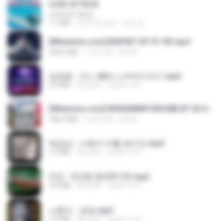
LOVE ATTACK
LOVE ATTACK
7.1 MB
大约1年之前
지빈 임.
[Witanime.com] BSKHKT EP 01 HD.mp4
408.9 MB
11天之前
BLITR
임영웅 - 어느 60대 노부부이야기.mp3
4.6 MB
4年之前
castor-trot
[Witanime.com] RKNGMNNTSRCMB EP 05 HD.mp4
186.0 MB
13天之前
LOLKI
배금성 - 사랑이 비를 맞아요.mp3
3.5 MB
3年之前
castor-trot
진성 - 천년을 빌려준다면.mp3
3.4 MB
4年之前
castor-trot
나훈아 - 영영.mp3
3.5 MB
4年之前
castor-trot