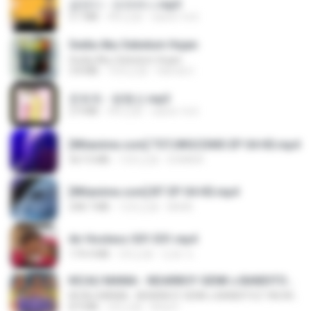
금잔디 - 오라버니.mp3
3.1 MB
4年之前
castor-trot
Sedia Aku Sebelum Hujan
Sedia Aku Sebelum Hujan
3.8 MB
10月之前
Hamdi U.
문희옥 - 평행선.mp3
2.9 MB
4年之前
castor-trot
[Witanime.com] TSTJWGCDMS EP 04 HD.mp4
567.0 MB
13天之前
DOMISR
[Witanime.com] BT EP 04 HD.mp4
248.7 MB
12天之前
BAXK
Air Hostess S01 E01.mp4
174.4 MB
3月之前
민호 이.
KICAU MANIA - NDARBOY GENK x BANDITOZ YAOW 86 (OFFICIAL LYRIC VIDEO) GAS POL NDANGAK
KICAU MANIA - NDARBOY GENK x BANDITOZ YAOW 86 (OFFICIAL LYRIC VIDEO) GAS POL NDANGAK
8.9 MB
3月之前
Rina P.