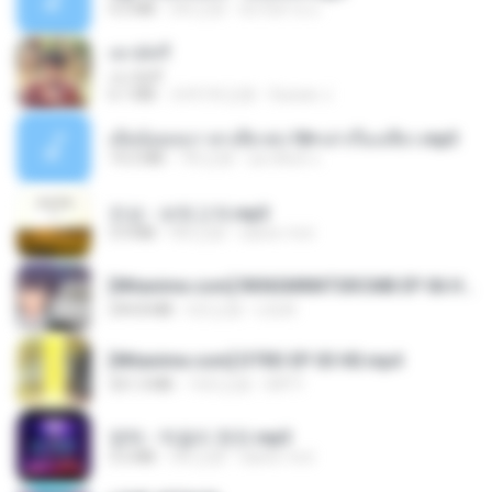
4.2 MB
2年之前
มันไม้สาย ม.
เขามัทรี
เขามัทรี
6.1 MB
大约1年之前
Suwan J.
เมียน้อยเหงา พาเสียวค่ะ18+เล่าเรื่องเสียว.mp3
14.2 MB
7年之前
อมรพันธ์ จ.
진성 - 보릿고개.mp3
3.4 MB
4年之前
castor-trot
[Witanime.com] RKNGMNNTSRCMB EP 06 HD.mp4
294.8 MB
6天之前
LOLKI
[Witanime.com] DTRD EP 03 HD.mp4
321.3 MB
14天之前
DRTY
영탁 - 막걸리 한잔.mp3
3.2 MB
3年之前
castor-trot