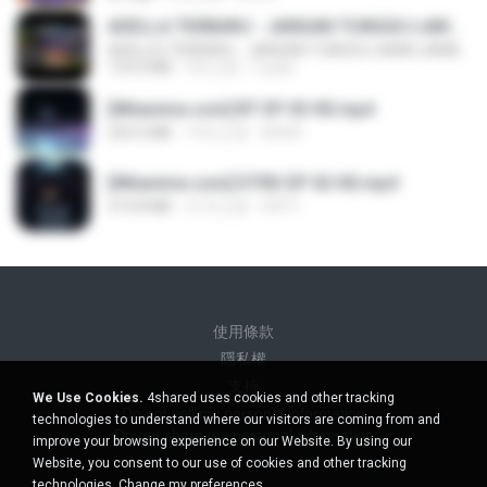
ADELLA TERBARU - JANGAN TUNGGU LAMA LAMA - GELAS RETAK - OM ADELLA FULL ALBUM TERBARU 2026
ADELLA TERBARU - JANGAN TUNGGU LAMA LAMA - GELAS RETAK - OM ADELLA FULL ALBUM TERBARU 2026
133.0 MB
4月之前
Cuplis
[Witanime.com] BT EP 03 HD.mp4
250.0 MB
19天之前
BAXK
[Witanime.com] DTRD EP 02 HD.mp4
319.8 MB
21天之前
DRTY
使用條款
隱私權
支持
We Use Cookies.
4shared uses cookies and other tracking
Do not sell my personal information
technologies to understand where our visitors are coming from and
Do not share my personal information
improve your browsing experience on our Website. By using our
Website, you consent to our use of cookies and other tracking
technologies.
Change my preferences