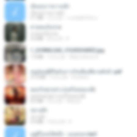
เอิ้นเธอว่าความฮัก
เอิ้นเธอว่าความฮัก
4.1 MB
2月之前
ถามพ่อ&#39;พ ม.
สายลมเจ็บปวด
สายลมเจ็บปวด
4.0 MB
8月之前
D
1_DOWNLOAD_FOURSHARED.jpg
1.9 MB
12月之前
Wtlprodthree A.
หนูน้อยสู้ชีวิตกับภารกิจเลี้ยงพี่ชายทั้งห้า.pdf
27.2 MB
15天之前
Pandarin
ยอมรับทุกอย่าง (แต่ไม่ยอมแพ้)
ยอมรับทุกอย่าง (แต่ไม่ยอมแพ้)
8.2 MB
4月之前
Wang K.
ปลายฟ้า
ปลายฟ้า
4.4 MB
10月之前
D
อยู่ที่ไหนก็คิดถึง - เมนทอล.mp3