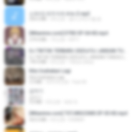
신유리) 유두자위 A to Z.mp3
256.6 MB
2年之前
좀비고4인커플 좀.
[Witanime.com] DTRD EP 04 HD.mp4
279.0 MB
7天之前
DRTY
DJ TIKTOK TERBARU 2025🎵DJ JANGAN TUNGGU LAMA LAMA NANTI LAMA LAMA 🎵DJ SEDIA AKU SEBELUM HUJAN
DJ TIKTOK TERBARU 2025🎵DJ JANGAN TUNGGU LAMA LAMA NANTI LAMA LAMA 🎵DJ SEDIA AKU SEBELUM HUJAN
199.4 MB
6月之前
Yahya Lahiya
Kita Usahakan Lagi
Kita Usahakan Lagi
3.3 MB
大约1年之前
Fazri M.
갑자기
갑자기
3.0 MB
2月之前
복희 박.
[Witanime.com] TSTJWGCDMS EP 05 HD.mp4
423.2 MB
6天之前
DOMISR