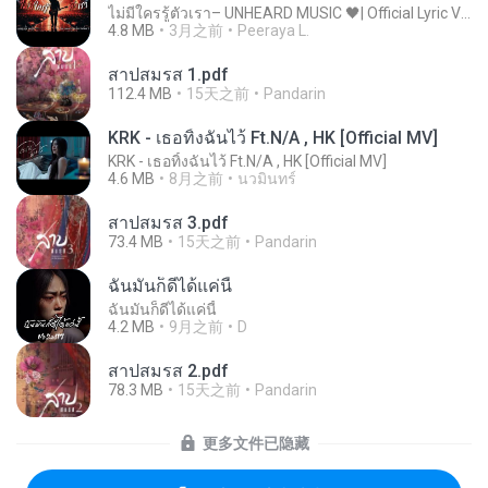
ไม่มีใครรู้ตัวเรา– UNHEARD MUSIC 🖤| Official Lyric Video | เพลงสู้ชีวิต
4.8 MB
3月之前
Peeraya L.
สาปสมรส 1.pdf
112.4 MB
15天之前
Pandarin
KRK - เธอทิ้งฉันไว้ Ft.N/A , HK [Official MV]
KRK - เธอทิ้งฉันไว้ Ft.N/A , HK [Official MV]
4.6 MB
8月之前
นวมินทร์
สาปสมรส 3.pdf
73.4 MB
15天之前
Pandarin
ฉันมันก็ดีได้แค่นี้
ฉันมันก็ดีได้แค่นี้
4.2 MB
9月之前
D
สาปสมรส 2.pdf
78.3 MB
15天之前
Pandarin
更多文件已隐藏