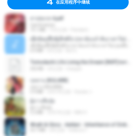
在应用程序中继续
สาปสมรส 4.pdf
CamScanner
73.1 MB
15天之前
Pandarin
ເຊົາຮ້ອງເຖົ້າຊິເອົາທໍ່ໃດ (เซาฮ้องเถ้าสิเอาเท่าใด) ບຸນເກີດ ຫນູຫ່ວງ ft. ໂສພາ ຈຸນທະລາ
ເຊົາຮ້ອງເຖົ້າຊິເອົາທໍ່ໃດ (เซาฮ้องเถ้าสิเอาเท่าใด) ບຸນເກີດ ຫນູຫ່ວງ ft. ໂສພາ ຈຸນທະລາ
6.0 MB
2月之前
But G.
Tomodachi Life Living the Dream [NSP].torrent
252 KB
2月之前
margob
กุหลาบ (KULARB)
กุหลาบ (KULARB)
5.9 MB
大约1年之前
Suwan J.
ผู้บ่าวเสื้อปุ๋ย
ผู้บ่าวเสื้อปุ๋ย
5.2 MB
大约1年之前
Mith 9.
Wrath & Glory - Aeldari - Inheritance of Embers.pdf
53.7 MB
2年之前
federico f