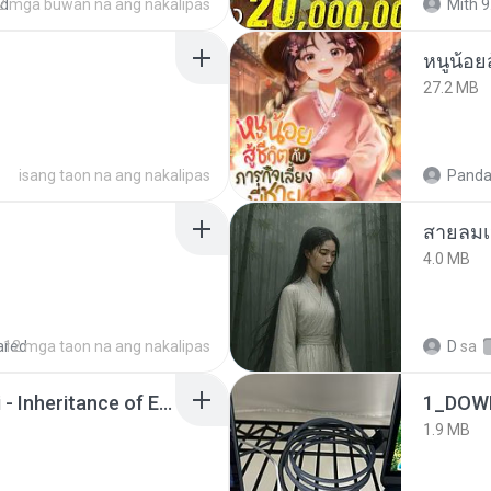
ed
2 mga buwan na ang nakalipas
Mith 9
หนูน้อยส
27.2 MB
isang taon na ang nakalipas
Panda
สายลมเ
4.0 MB
ared
12 mga taon na ang nakalipas
D
sa
Wrath & Glory - Aeldari - Inheritance of Embers.pdf
1_DOW
1.9 MB