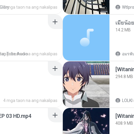
Glory
2 mga taon na ang nakalipas
Wtlpro
14.2 MB
napTube Audio
2 mga buwan na ang nakalipas
อมรพัน
294.8 MB
4 mga taon na ang nakalipas
LOLKI
EP 03 HD.mp4
[Witan
408.9 MB