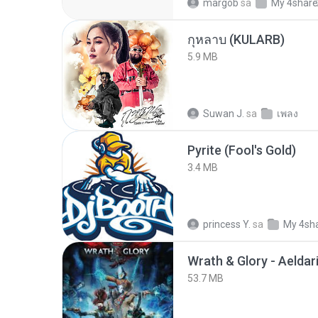
margob
sa
My 4shar
กุหลาบ (KULARB)
5.9 MB
Suwan J.
sa
เพลง
Pyrite (Fool's Gold)
3.4 MB
princess Y.
sa
My 4sh
53.7 MB