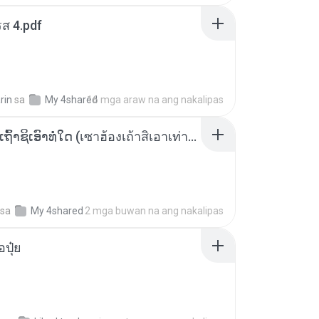
ส 4.pdf
rin
sa
My 4shared
16 mga araw na ang nakalipas
ເຊົາຮ້ອງເຖົ້າຊິເອົາທໍ່ໃດ (เซาฮ้องเถ้าสิเอาเท่าใด) ບຸນເກີດ ຫນູຫ່ວງ ft. ໂສພາ ຈຸນທະລາ
sa
My 4shared
2 mga buwan na ang nakalipas
้อปุ๋ย