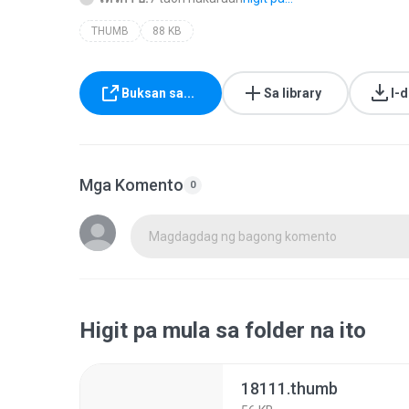
THUMB
88 KB
Buksan sa...
Sa library
I-
Mga Komento
0
Magdagdag ng bagong komento
Higit pa mula sa folder na ito
18111.thumb