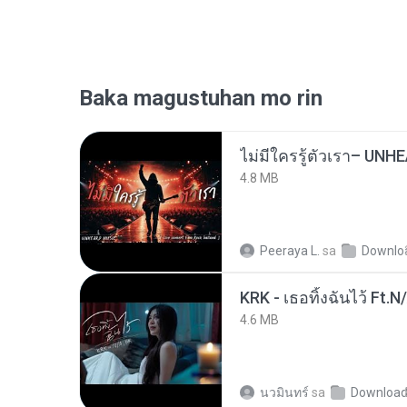
Baka magustuhan mo rin
4.8 MB
Peeraya L.
sa
Downlo
KRK - เธอทิ้งฉันไว้ Ft.N
4.6 MB
นวมินทร์
sa
Downloa