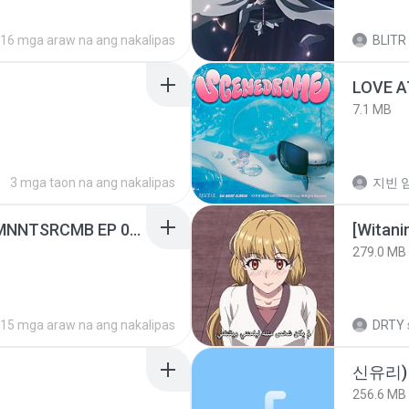
16 mga araw na ang nakalipas
BLITR
LOVE 
7.1 MB
3 mga taon na ang nakalipas
지빈 임
[Witanime.com] RKNGMNNTSRCMB EP 05 HD.mp4
[Witan
279.0 MB
15 mga araw na ang nakalipas
DRTY
신유리) 
256.6 MB