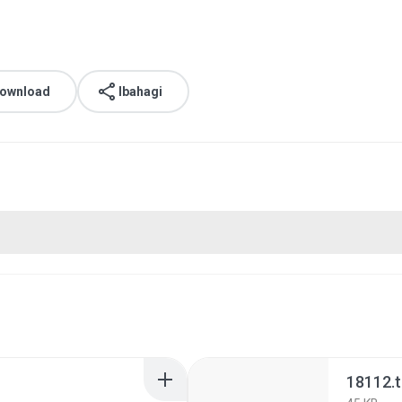
download
Ibahagi
18112.