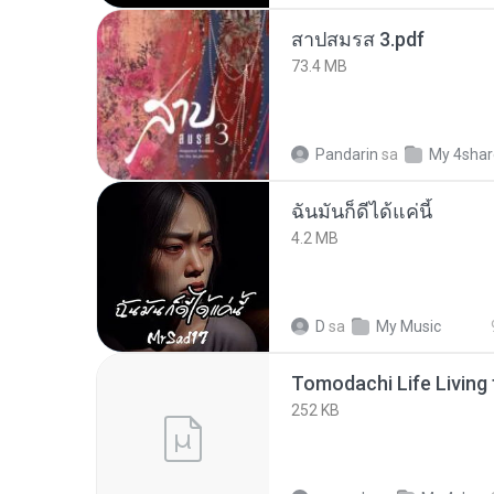
สาปสมรส 3.pdf
73.4 MB
Pandarin
sa
My 4sha
ฉันมันก็ดีได้แค่นี้
4.2 MB
D
sa
My Music
252 KB