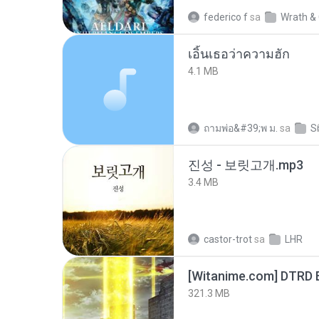
federico f
sa
Wrath & 
เอิ้นเธอว่าความฮัก
4.1 MB
ถามพ่อ&#39;พ ม.
sa
S
진성 - 보릿고개.mp3
3.4 MB
castor-trot
sa
LHR
[Witanime.com] DTRD 
321.3 MB