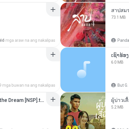
สาปสมร
73.1 MB
red
16 mga araw na ang nakalipas
Panda
6.0 MB
9 mga buwan na ang nakalipas
But G.
Tomodachi Life Living the Dream [NSP].torrent
ผู้บ่าวเสื
5.2 MB