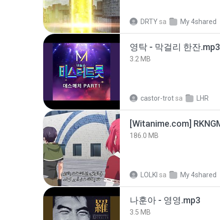
DRTY
sa
My 4shared
영탁 - 막걸리 한잔.mp3
3.2 MB
castor-trot
sa
LHR
186.0 MB
LOLKI
sa
My 4shared
나훈아 - 영영.mp3
3.5 MB