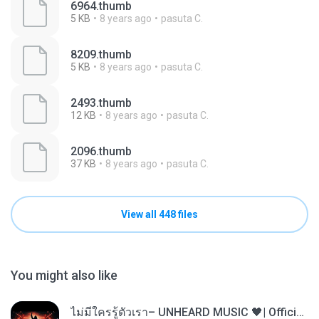
6964.thumb
5 KB
8 years ago
pasuta C.
8209.thumb
5 KB
8 years ago
pasuta C.
2493.thumb
12 KB
8 years ago
pasuta C.
2096.thumb
37 KB
8 years ago
pasuta C.
View all 448 files
You might also like
ไม่มีใครรู้ตัวเรา– UNHEARD MUSIC 🖤| Official Lyric Video | เพลงสู้ชีวิต