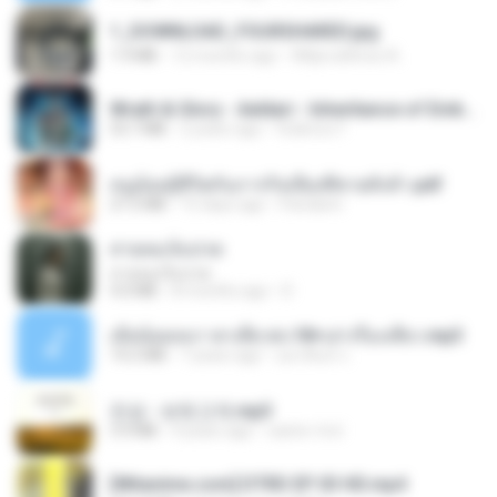
1_DOWNLOAD_FOURSHARED.jpg
1.9 MB
12 months ago
Wtlprodthree A.
Wrath & Glory - Aeldari - Inheritance of Embers.pdf
53.7 MB
2 years ago
federico f
หนูน้อยสู้ชีวิตกับภารกิจเลี้ยงพี่ชายทั้งห้า.pdf
27.2 MB
15 days ago
Pandarin
สายลมเจ็บปวด
สายลมเจ็บปวด
4.0 MB
8 months ago
D
เมียน้อยเหงา พาเสียวค่ะ18+เล่าเรื่องเสียว.mp3
14.2 MB
7 years ago
อมรพันธ์ จ.
진성 - 보릿고개.mp3
3.4 MB
4 years ago
castor-trot
[Witanime.com] DTRD EP 03 HD.mp4