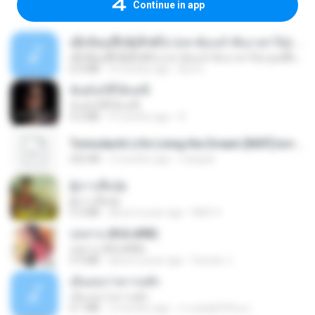
Continue in app
ເຊົາຮ້ອງເຖົ້າຊິເອົາທໍ່ໃດ (เซาฮ้องเถ้าสิเอาเท่าใด) ບຸນເກີດ ຫນູຫ່ວງ ft. ໂສພາ ຈຸນທະລາ
ເຊົາຮ້ອງເຖົ້າຊິເອົາທໍ່ໃດ (เซาฮ้องเถ้าสิเอาเท่าใด) ບຸນເກີດ ຫນູຫ່ວງ ft. ໂສພາ ຈຸນທະລາ
6.0 MB
2 months ago
But G.
ฉันมันก็ดีได้แค่นี้
ฉันมันก็ดีได้แค่นี้
4.2 MB
9 months ago
D
Tomodachi Life Living the Dream [NSP].torrent
252 KB
2 months ago
margob
ผู้บ่าวเสื้อปุ๋ย
ผู้บ่าวเสื้อปุ๋ย
5.2 MB
about a year ago
Mith 9.
กุหลาบ (KULARB)
กุหลาบ (KULARB)
5.9 MB
about a year ago
Suwan J.
เอิ้นเธอว่าความฮัก
เอิ้นเธอว่าความฮัก
4.1 MB
2 months ago
ถามพ่อ&#39;พ ม.