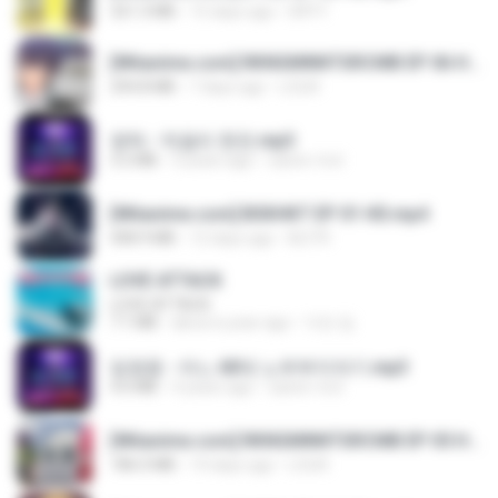
321.3 MB
15 days ago
DRTY
[Witanime.com] RKNGMNNTSRCMB EP 06 HD.mp4
294.8 MB
7 days ago
LOLKI
영탁 - 막걸리 한잔.mp3
3.2 MB
3 years ago
castor-trot
[Witanime.com] BSKHKT EP 01 HD.mp4
408.9 MB
12 days ago
BLITR
LOVE ATTACK
LOVE ATTACK
7.1 MB
about a year ago
지빈 임.
임영웅 - 어느 60대 노부부이야기.mp3
4.6 MB
4 years ago
castor-trot
[Witanime.com] RKNGMNNTSRCMB EP 05 HD.mp4
186.0 MB
14 days ago
LOLKI