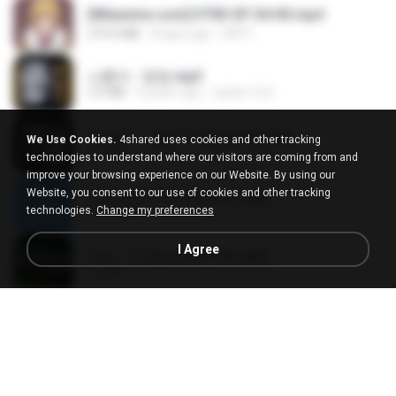
[Witanime.com] DTRD EP 04 HD.mp4
279.0 MB
8 days ago
DRTY
나훈아 - 영영.mp3
3.5 MB
4 years ago
castor-trot
배금성 - 사랑이 비를 맞아요.mp3
We Use Cookies.
4shared uses cookies and other tracking
3.5 MB
3 years ago
castor-trot
technologies to understand where our visitors are coming from and
improve your browsing experience on our Website. By using our
Website, you consent to our use of cookies and other tracking
신유리) 유두자위 A to Z.mp3
technologies.
Change my preferences
256.6 MB
2 years ago
좀비고4인커플 좀.
I Agree
진성 - 천년을 빌려준다면.mp3
3.4 MB
4 years ago
castor-trot
Kita Usahakan Lagi
Kita Usahakan Lagi
3.3 MB
about a year ago
Fazri M.
DJ TIKTOK TERBARU 2025🎵DJ JANGAN TUNGGU LAMA LAMA NANTI LAMA LAMA 🎵DJ SEDIA AKU SEBELUM HUJAN
DJ TIKTOK TERBARU 2025🎵DJ JANGAN TUNGGU LAMA LAMA NANTI LAMA LAMA 🎵DJ SEDIA AKU SEBELUM HUJAN