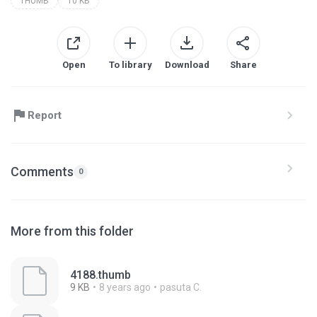
THUMB
10 KB
Open
To library
Download
Share
Report
Comments
0
More from this folder
4188.thumb
9 KB
8 years ago
pasuta C.