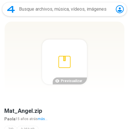
Previsualizar
Mat_Angel.zip
Paola
15 años atrás
más...