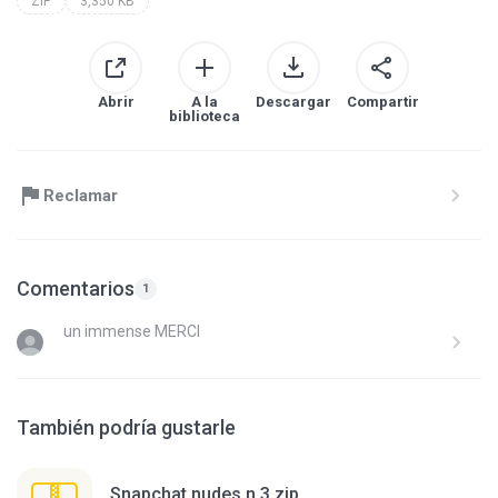
ZIP
3,350 KB
Abrir
A la
Descargar
Compartir
biblioteca
Reclamar
Comentarios
1
un immense MERCI
También podría gustarle
Snapchat nudes n 3.zip