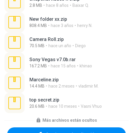
2.8 MB
hace 8 años
Baixar Q.
New folder xx.zip
808.4 MB
hace 3 años
henry N.
Camera Roll.zip
70.5 MB
hace un año
Diego
Sony Vegas v7.0b.rar
167.2 MB
hace 15 años
khinao
Marceline.zip
14.4 MB
hace 2 meses
vladimir M.
top secret.zip
20.6 MB
hace 10 meses
Vasni Vhuo
Más archivos están ocultos