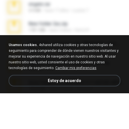
virgem.rar
4.4 MB
hace 17 años
Lucinei 7.
New folder 2xx.zip
178.1 MB
hace 3 años
henry N.
65536533_Conversa_do_WhatsApp_com_Meu_Esposo.zip
Usamos cookies.
4shared utiliza cookies y otras tecnologías de
262.1 MB
hace 19 días
desomar T.
seguimiento para comprender de dónde vienen nuestros visitantes y
mejorar su experiencia de navegación en nuestro sitio web. Al usar
nuestro sitio web, usted consiente el uso de cookies y otras
takeout-20260621T160055Z-3-001.zip
tecnologías de seguimiento.
Cambiar mis preferencias
2.00 GB
hace 16 días
Thata N.
Estoy de acuerdo
Sony Vegas Pro 8.0b Build 217-AVCHD-MPG-AC3 FIXED.7z
192.6 MB
hace 16 años
Steven P.
Intel HD Graphics 3000 (4459) Extreme Plus 2.0.zip
126.5 MB
hace 6 años
nIGHTmAYOR
Foxy Mama15.rar
9.5 MB
hace 17 años
extra_precautions