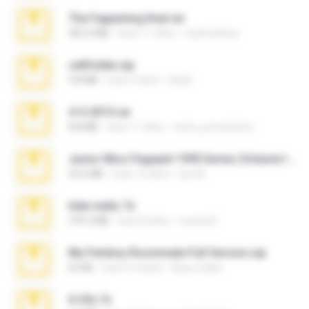
The Fappening final.rar
302.4 MB
hace 11 años
raulmedinax
cellfolder.zip
9.8 MB
hace 3 años
ela26
4-5-2015.rar
8.8 MB
hace 11 años
extra_precautions
Junior Miss Pageant 1999 Series (Volume I Part I NC 6).7z
53.5 MB
hace 12 años
luis M.
hide vedio.7z
379.3 MB
hace 8 años
munna E.
My Femboy Roommate Full Version.zip
62 KB
hace 5 meses
Beau Collier
X-23x.7z