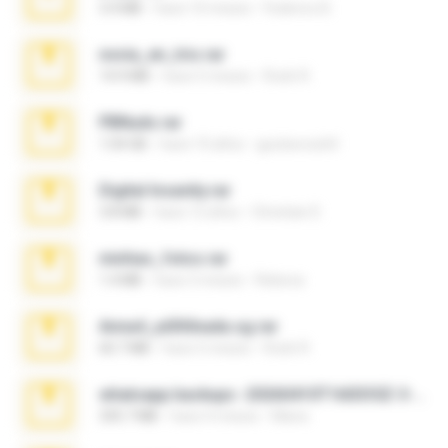
3.4 MB
hace 10 meses
Federico B.
novia_en_trio.rar
14.9 MB
hace 5 meses
Rodri R.
PBNuds.rar
1.04 GB
hace 10 años
gustavocs64
Digital Insanity.rar
3.8 MB
hace 12 años
Christian D.
minhas_fotos.rar
1.4 MB
hace 3 meses
Rebeca
Anna4_yd3t0nada.sg.rar
60.7 MB
hace 5 meses
Rodri R.
whatsapp backups -20260410T160335Z-3-001.zip
335.7 MB
hace 4 meses
Maria