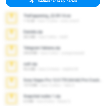
Continuar en la aplicación
TheFappening_22.09.14.rar
1.16 GB
hace 12 años
erick_lover4
Daniela.zip
28.2 MB
hace 3 años
ela26
Telegram fabiana.zip
244.8 MB
hace 4 años
yrangravanatal
ouh!.zip
95.6 MB
hace 2 meses
vladimir M.
Sony Vegas Pro 12.0.770 (64-bit) Pre-Cracked.zip
137.0 MB
hace 12 años
Tales S.
Snapchat nudes 1.zip
6.0 MB
hace 8 años
Baixar Q.