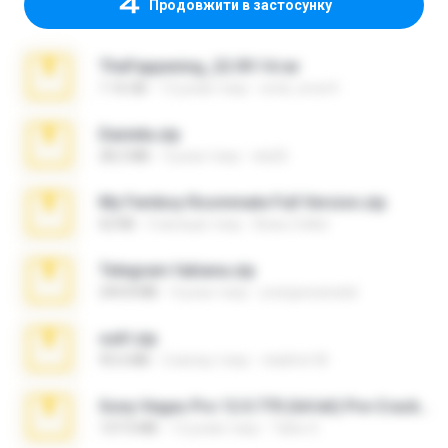
Продовжити в застосунку
TheFappening_22.09.14.rar
1.16 GB
12 років тому
erick_lover4
Daniela.zip
28.2 MB
3 роки тому
ela26
My Femboy Roommate Full Version.zip
62 KB
5 місяців тому
Beau Collier
Telegram fabiana.zip
244.8 MB
4 роки тому
yrangravanatal
ouh!.zip
95.6 MB
2 місяці тому
vladimir M.
Sony Vegas Pro 12.0.770 (64-bit) Pre-Cracked.zip
137.0 MB
12 років тому
Tales S.