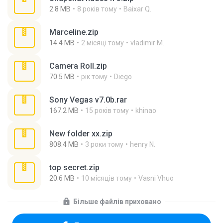
2.8 MB
8 років тому
Baixar Q.
Marceline.zip
14.4 MB
2 місяці тому
vladimir M.
Camera Roll.zip
70.5 MB
рік тому
Diego
Sony Vegas v7.0b.rar
167.2 MB
15 років тому
khinao
New folder xx.zip
808.4 MB
3 роки тому
henry N.
top secret.zip
20.6 MB
10 місяців тому
Vasni Vhuo
Більше файлів приховано