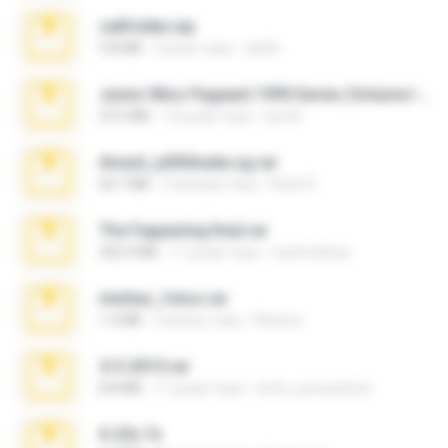
cellfolder.zip
9.8 MB
3 роки тому
ela26
Junior Miss Pageant 1999 Series (Volume I Part I NC 6).7z
53.5 MB
12 років тому
luis M.
Anna4_yd3t0nada.sg.rar
60.7 MB
5 місяців тому
Rodri R.
The Fappening final.rar
302.4 MB
11 років тому
raulmedinax
minhas_fotos.rar
1.4 MB
2 місяці тому
Rebeca
4-5-2015.rar
8.8 MB
11 років тому
extra_precautions
X-23x.7z