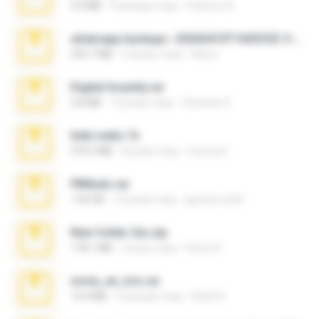
3.4 MB
9 місяців тому
Federico B.
whatsapp backups -20260410T160335Z-3-001.zip
335.7 MB
4 місяці тому
Maria
Digital Insanity.rar
3.8 MB
12 років тому
Christian D.
hide vedio.7z
379.3 MB
8 років тому
munna E.
PBNuds.rar
1.04 GB
10 років тому
gustavocs64
New folder 2xx.zip
178.1 MB
3 роки тому
henry N.
novia_en_trio.rar
14.9 MB
5 місяців тому
Rodri R.