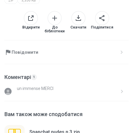
ZIP
3,350 KB
Відкрити
До
Скачати
Поділитися
бібліотеки
Повідомити
Коментарі
1
un immense MERCI
Вам також може сподобатися
Snapchat nudes n 3.zip