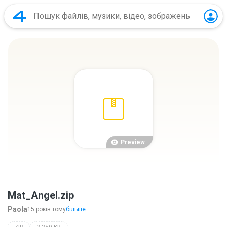
Preview
Mat_Angel.zip
Paola
15 років тому
більше...