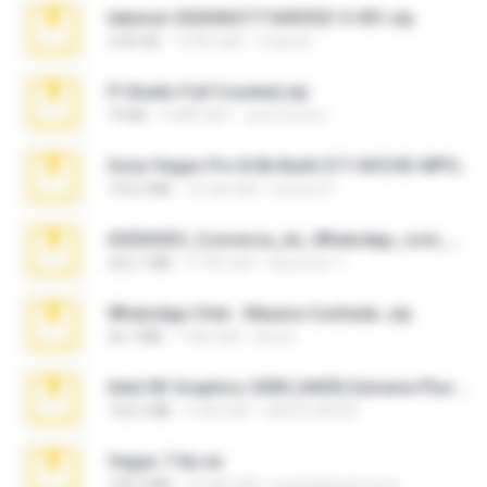
takeout-20260621T160055Z-3-001.zip
2.00 GB
14 दिन पहले
Thata N.
Fl Studio Full Cracked.zip
79 KB
4 महीने पहले
Joel Powers
Sony Vegas Pro 8.0b Build 217-AVCHD-MPG-AC3 FIXED.7z
192.6 MB
16 साल पहले
Steven P.
65536533_Conversa_do_WhatsApp_com_Meu_Esposo.zip
262.1 MB
17 दिन पहले
desomar T.
WhatsApp Chat - Mayara Cunhada .zip
36.7 MB
7 साल पहले
Ana K.
Intel HD Graphics 3000 (4459) Extreme Plus 2.0.zip
126.5 MB
6 साल पहले
nIGHTmAYOR
Vegas 7.0a.rar
120.3 MB
15 साल पहले
boyisadangerzone