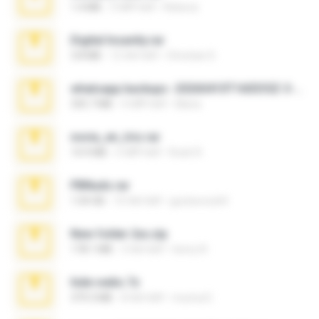
1.4 MB
3 महीने पहले
Rebeca
Digital Insanity.rar
3.8 MB
12 साल पहले
Christian D.
whatsapp backups -20260410T160335Z-3-001.zip
335.7 MB
4 महीने पहले
Maria
novia_en_trio.rar
14.9 MB
5 महीने पहले
Rodri R.
PBNuds.rar
1.04 GB
10 साल पहले
gustavocs64
New folder 2xx.zip
178.1 MB
3 साल पहले
henry N.
hide vedio.7z
379.3 MB
8 साल पहले
munna E.