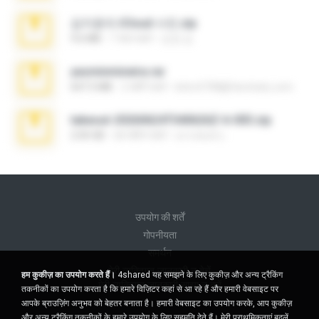
김지윤의 iCloud 사진.zip
9.6 MB
7 साल पहले
성경 김.
yasminmineira.rar
647.5 MB
2 महीने पहले
letiro5708@fanchatu.com
takeout-20260624T040626Z-6-003.zip
2.00 GB
एक महीना पहले
อรรถพงษ์ บ.
उपयोग की शर्तें
गोपनीयता
समर्थन
मेरी व्यक्तिगत जानकारी न बेचें
हम कुकीज़ का उपयोग करते हैं।
4shared यह समझने के लिए कुकीज़ और अन्य ट्रैकिंग
मेरी व्यक्तिगत जानकारी साझा न करें
तकनीकों का उपयोग करता है कि हमारे विज़िटर कहां से आ रहे हैं और हमारी वेबसाइट पर
आपके ब्राउज़िंग अनुभव को बेहतर बनाता है। हमारी वेबसाइट का उपयोग करके, आप कुकीज़
और अन्य ट्रैकिंग तकनीकों के हमारे उपयोग के लिए सहमति देते हैं।
मेरी प्राथमिकताएं बदलें