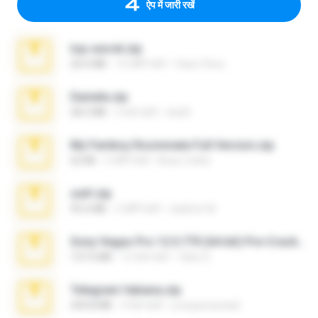
ऐप में जारी रखें
top secret.zip
20.6 MB
10 महीने पहले
Vasni Vhuo
Daniela.zip
28.2 MB
3 साल पहले
ela26
My Femboy Roommate Full Version.zip
62 KB
5 महीने पहले
Beau Collier
ouh!.zip
95.6 MB
2 महीने पहले
vladimir M.
Sony Vegas Pro 12.0.770 (64-bit) Pre-Cracked.zip
137.0 MB
12 साल पहले
Tales S.
Telegram fabiana.zip
244.8 MB
4 साल पहले
yrangravanatal