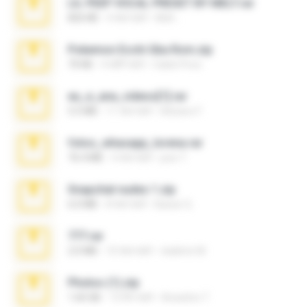
LIL PEEP VOCAL PRESET BY MELT.rar
826 KB
4 साल पहले
Melt ..
Pokemon Ecchi Gba Rom.zip
70 KB
4 महीने पहले
Caleb Price
eu_e_ana_videos[1].rar
5.5 MB
11 साल पहले
Adriano F.
fotos_whasapp_lorena.rar
76.4 MB
4 साल पहले
jose T.
Snapchat nudes 1.zip
6.0 MB
8 साल पहले
Baixar Q.
777.rar
2.0 MB
10 साल पहले
vladimir M.
Photos (1).zip
1.60 GB
15 दिन पहले
Anacleto T.