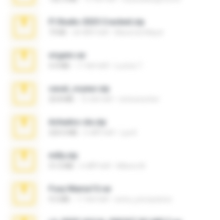
Fl Studio 2025 Cracked.zip
73 KB
एक महीना पहले
Maverick Mayer
virgem.rar
4.4 MB
17 साल पहले
Lucinei 7.
casal_voyeur.zip
20.8 MB
15 साल पहले
netowescher
Achados sla.zip
220.0 MB
5 महीने पहले
Lya K.
milly.zip
31.0 MB
6 महीने पहले
Milene M.
Foxy Mama15.rar
9.5 MB
17 साल पहले
extra_precautions