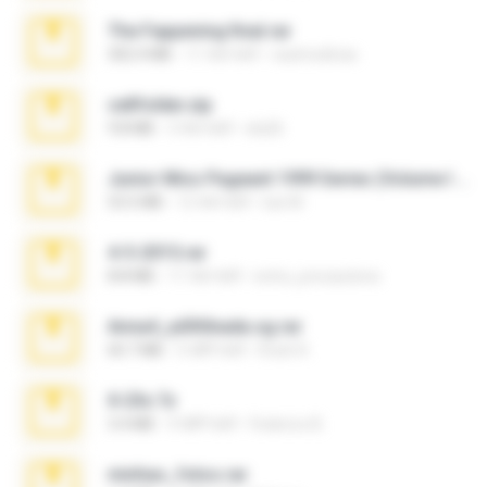
The Fappening final.rar
302.4 MB
11 साल पहले
raulmedinax
cellfolder.zip
9.8 MB
3 साल पहले
ela26
Junior Miss Pageant 1999 Series (Volume I Part I NC 6).7z
53.5 MB
12 साल पहले
luis M.
4-5-2015.rar
8.8 MB
11 साल पहले
extra_precautions
Anna4_yd3t0nada.sg.rar
60.7 MB
5 महीने पहले
Rodri R.
X-23x.7z
3.4 MB
9 महीने पहले
Federico B.
minhas_fotos.rar