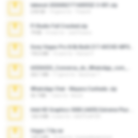
takeout-20260621T160055Z-3-001.zip
2.00 GB
14 giorni fa
Thata N.
Fl Studio Full Cracked.zip
79 KB
4 mesi fa
Joel Powers
Sony Vegas Pro 8.0b Build 217-AVCHD-MPG-AC3 FIXED.7z
192.6 MB
16 anni fa
Steven P.
65536533_Conversa_do_WhatsApp_com_Meu_Esposo.zip
262.1 MB
17 giorni fa
desomar T.
WhatsApp Chat - Mayara Cunhada .zip
36.7 MB
7 anni fa
Ana K.
Intel HD Graphics 3000 (4459) Extreme Plus 2.0.zip
126.5 MB
6 anni fa
nIGHTmAYOR
Vegas 7.0a.rar
120.3 MB
15 anni fa
boyisadangerzone