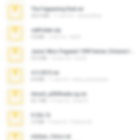
The Fappening final.rar
302.4 MB
11 anni fa
raulmedinax
cellfolder.zip
9.8 MB
3 anni fa
ela26
Junior Miss Pageant 1999 Series (Volume I Part I NC 6).7z
53.5 MB
12 anni fa
luis M.
4-5-2015.rar
8.8 MB
11 anni fa
extra_precautions
Anna4_yd3t0nada.sg.rar
60.7 MB
5 mesi fa
Rodri R.
X-23x.7z
3.4 MB
9 mesi fa
Federico B.
minhas_fotos.rar