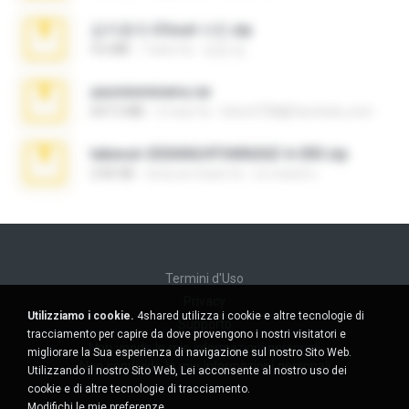
김지윤의 iCloud 사진.zip
9.6 MB
7 anni fa
성경 김.
yasminmineira.rar
647.5 MB
2 mesi fa
letiro5708@fanchatu.com
takeout-20260624T040626Z-6-003.zip
2.00 GB
circa un mese fa
อรรถพงษ์ บ.
Termini d'Uso
Privacy
Utilizziamo i cookie.
4shared utilizza i cookie e altre tecnologie di
Supporto
tracciamento per capire da dove provengono i nostri visitatori e
Non venda le mie informazioni personali
migliorare la Sua esperienza di navigazione sul nostro Sito Web.
Non condivida le mie informazioni personali
Utilizzando il nostro Sito Web, Lei acconsente al nostro uso dei
cookie e di altre tecnologie di tracciamento.
Modifichi le mie preferenze