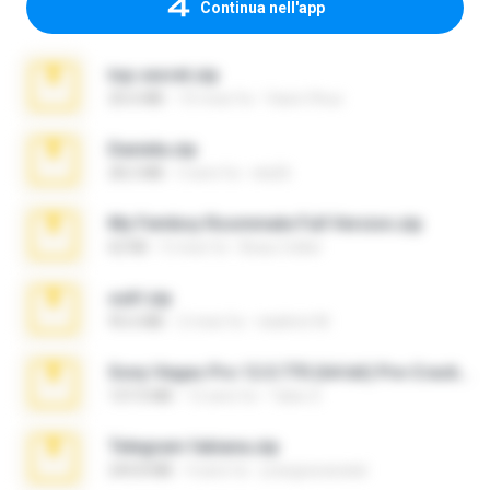
Continua nell'app
top secret.zip
20.6 MB
10 mesi fa
Vasni Vhuo
Daniela.zip
28.2 MB
3 anni fa
ela26
My Femboy Roommate Full Version.zip
62 KB
5 mesi fa
Beau Collier
ouh!.zip
95.6 MB
2 mesi fa
vladimir M.
Sony Vegas Pro 12.0.770 (64-bit) Pre-Cracked.zip
137.0 MB
12 anni fa
Tales S.
Telegram fabiana.zip
244.8 MB
4 anni fa
yrangravanatal