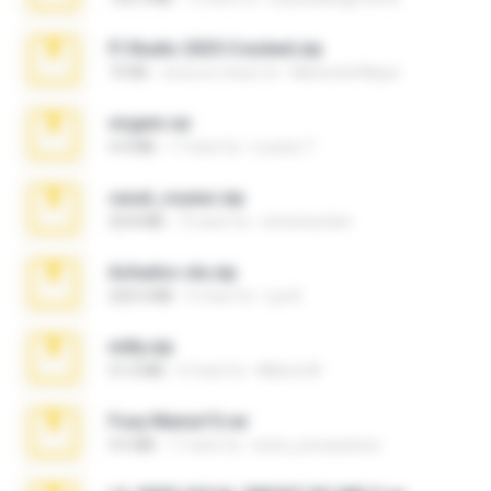
Fl Studio 2025 Cracked.zip
73 KB
circa un mese fa
Maverick Mayer
virgem.rar
4.4 MB
17 anni fa
Lucinei 7.
casal_voyeur.zip
20.8 MB
15 anni fa
netowescher
Achados sla.zip
220.0 MB
5 mesi fa
Lya K.
milly.zip
31.0 MB
6 mesi fa
Milene M.
Foxy Mama15.rar
9.5 MB
17 anni fa
extra_precautions