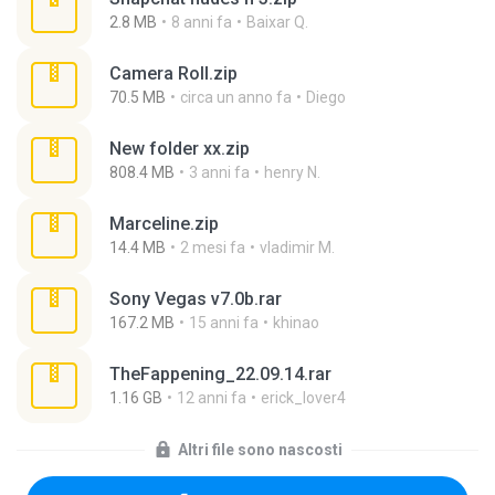
2.8 MB
8 anni fa
Baixar Q.
Camera Roll.zip
70.5 MB
circa un anno fa
Diego
New folder xx.zip
808.4 MB
3 anni fa
henry N.
Marceline.zip
14.4 MB
2 mesi fa
vladimir M.
Sony Vegas v7.0b.rar
167.2 MB
15 anni fa
khinao
TheFappening_22.09.14.rar
1.16 GB
12 anni fa
erick_lover4
Altri file sono nascosti