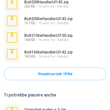
Bolt200HandlerUI143.zip
250 KB
16 anni fa
Handler
Bolt200lwHandlerUI143.zip
167 KB
16 anni fa
Handler
Bolt210lwHandlerUI150.zip
168 KB
16 anni fa
Handler
Bolt160lwHandlerUI142.zip
183 KB
16 anni fa
Handler
Visualizza tutti 19 file
Ti potrebbe piacere anche
Snapchat nudes n 3.zip