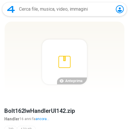
Anteprima
Bolt162lwHandlerUI142.zip
Handler
16 anni fa
ancora...