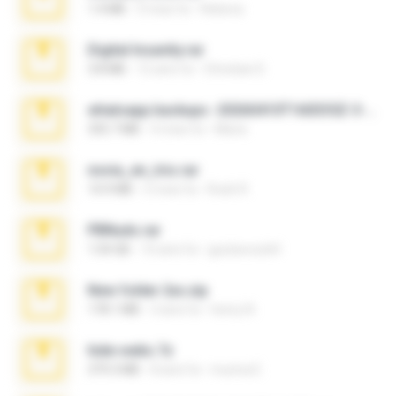
1.4 MB
3 mesi fa
Rebeca
Digital Insanity.rar
3.8 MB
12 anni fa
Christian D.
whatsapp backups -20260410T160335Z-3-001.zip
335.7 MB
4 mesi fa
Maria
novia_en_trio.rar
14.9 MB
5 mesi fa
Rodri R.
PBNuds.rar
1.04 GB
10 anni fa
gustavocs64
New folder 2xx.zip
178.1 MB
3 anni fa
henry N.
hide vedio.7z
379.3 MB
8 anni fa
munna E.