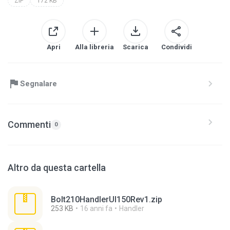
ZIP
172 KB
Apri
Alla libreria
Scarica
Condividi
Segnalare
Commenti
0
Altro da questa cartella
Bolt210HandlerUI150Rev1.zip
253 KB
16 anni fa
Handler