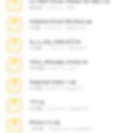
LIL PEEP VOCAL PRESET BY MELT.rar
826 KB
4 anni fa
Melt ..
Pokemon Ecchi Gba Rom.zip
70 KB
4 mesi fa
Caleb Price
eu_e_ana_videos[1].rar
5.5 MB
11 anni fa
Adriano F.
fotos_whasapp_lorena.rar
76.4 MB
4 anni fa
jose T.
Snapchat nudes 1.zip
6.0 MB
8 anni fa
Baixar Q.
777.rar
2.0 MB
10 anni fa
vladimir M.
Photos (1).zip
1.60 GB
15 giorni fa
Anacleto T.