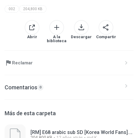
002
204,800 KB
Abrir
A la
Descargar
Compartir
biblioteca
Reclamar
Comentarios
0
Más de esta carpeta
[RM] E68 arabic sub SD [Korea World Fans].mp4.001
204,800 KB
12 años atrás
md K.