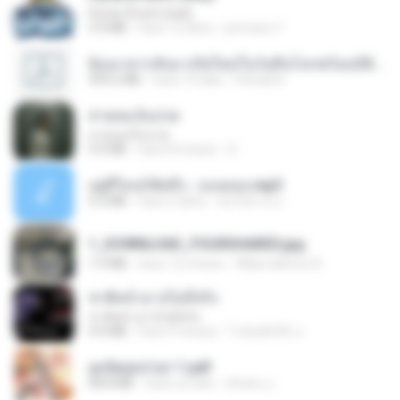
Pyrite (Fool's Gold)
3.4 MB
hace 12 años
princess Y.
ย้อนเวลากลับมาเกิดใหม่ในวันสิ้นโลกพร้อมมิติส่วนตัว 1-443 [จบ] - 揍趴长颈鹿.pdf
499.6 MB
hace 19 días
Pandarin
สายลมเจ็บปวด
สายลมเจ็บปวด
4.0 MB
hace 8 meses
D
อยู่ที่ไหนก็คิดถึง - เมนทอล.mp3
4.2 MB
hace 2 años
มันไม้สาย ม.
1_DOWNLOAD_FOURSHARED.jpg
1.9 MB
hace 12 meses
Wtlprodthree A.
ชาติหน้าอาจไม่มีจริง
ชาติหน้าอาจไม่มีจริง
4.4 MB
hace 9 meses
ไวลุ้น&#39; อ.
ฮูหยิuสุดป่วuฯ 1.pdf
68.8 MB
hace un año
ณิชพน แ.