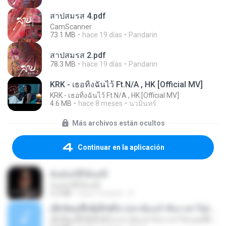
สาปสมรส 4.pdf
CamScanner
73.1 MB
hace 19 días
Pandarin
สาปสมรส 2.pdf
78.3 MB
hace 19 días
Pandarin
KRK - เธอทิ้งฉันไว้ Ft.N/A , HK [Official MV]
KRK - เธอทิ้งฉันไว้ Ft.N/A , HK [Official MV]
4.6 MB
hace 8 meses
นวมินทร์
Más archivos están ocultos
Continuar en la aplicación
ฉันมันก็ดีได้แค่นี้
ฉันมันก็ดีได้แค่นี้
4.2 MB
hace 9 meses
D
ເຊົາຮ້ອງເຖົ້າຊິເອົາທໍ່ໃດ (เซาฮ้องเถ้าสิเอาเท่าใด) ບຸນເກີດ ຫນູຫ່ວງ ft. ໂສພາ ຈຸນທະລາ
ເຊົາຮ້ອງເຖົ້າຊິເອົາທໍ່ໃດ (เซาฮ้องเถ้าสิเอาเท่าใด) ບຸນເກີດ ຫນູຫ່ວງ ft. ໂສພາ ຈຸນທະລາ