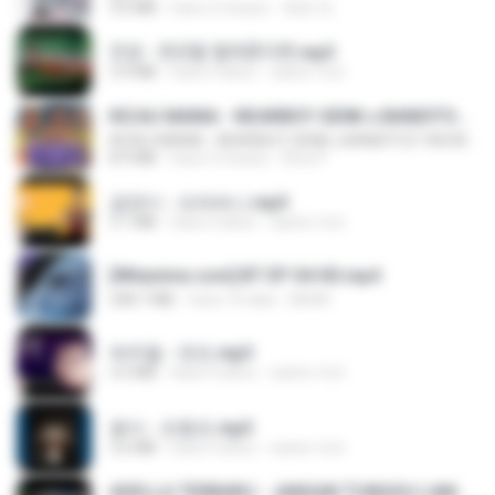
3.0 MB
hace 2 meses
복희 박.
진성 - 천년을 빌려준다면.mp3
3.4 MB
hace 4 años
castor-trot
KICAU MANIA - NDARBOY GENK x BANDITOZ YAOW 86 (OFFICIAL LYRIC VIDEO) GAS POL NDANGAK
KICAU MANIA - NDARBOY GENK x BANDITOZ YAOW 86 (OFFICIAL LYRIC VIDEO) GAS POL NDANGAK
8.9 MB
hace 3 meses
Rina P.
금잔디 - 오라버니.mp3
3.1 MB
hace 4 años
castor-trot
[Witanime.com] BT EP 04 HD.mp4
248.7 MB
hace 16 días
BAXK
박우철 - 연모.mp3
3.5 MB
hace 4 años
castor-trot
옹이 - 조항조.mp3
3.6 MB
hace 4 años
castor-trot
ADELLA TERBARU - JANGAN TUNGGU LAMA LAMA - GELAS RETAK - OM ADELLA FULL ALBUM TERBARU 2026