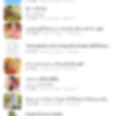
6.0 MB
hace 2 meses
But G.
ผู้บ่าวเสื้อปุ๋ย
ผู้บ่าวเสื้อปุ๋ย
5.2 MB
hace un año
Mith 9.
หนูน้อยสู้ชีวิตกับภารกิจเลี้ยงพี่ชายทั้งห้า.pdf
27.2 MB
hace 19 días
Pandarin
Tomodachi Life Living the Dream [NSP].torrent
252 KB
hace 2 meses
margob
ฝ่าบาททรงพระเจริญหมื่นปี1.pdf
6.4 MB
hace un año
Orasa K.
กุหลาบ (KULARB)
กุหลาบ (KULARB)
5.9 MB
hace un año
Suwan J.
ย้อนเวลากลับมาในยุค 70 ชีวิตครั้งนี้ฉันขอเลือกเอง จบ.pdf
32.8 MB
hace 19 días
Pandarin
Pyrite (Fool's Gold)