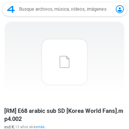
[RM] E68 arabic sub SD [Korea World Fans].m
p4.002
md K.
12 años atrás
más...