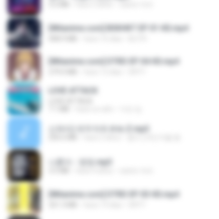
3.2 MB
hace 3 años
castor-trot
[Witanime.com] BSKHKT EP 01 HD.mp4
408.9 MB
hace 16 días
BLITR
[Witanime.com] DTRD EP 04 HD.mp4
279.0 MB
hace 12 días
DRTY
LOVE ATTACK
LOVE ATTACK
7.1 MB
hace un año
지빈 임.
신유리) 유두자위 A to Z.mp3
256.6 MB
hace 2 años
좀비고4인커플 좀.
나훈아 - 영영.mp3
3.5 MB
hace 4 años
castor-trot
[Witanime.com] DTRD EP 03 HD.mp4
321.3 MB
hace 19 días
DRTY