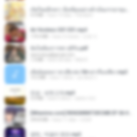
เกิดใหม่อีกครา อี๋เหนียงอย่างข้าเป็นภรรยาขุนนาง 1_ST.pdf
4.9 MB
hace 19 días
Pandarin
Air Hostess S01 E01.mp4
174.4 MB
hace 3 meses
민호 이.
ฉันไม่ต้องการพร สุจิรัน.pdf
tanmobza@gmail.com
1.4 MB
hace 28 días
Mob K.
เมียน้อยเหงา พาเสียวค่ะ18+เล่าเรื่องเสียว.mp3
14.2 MB
hace 7 años
อมรพันธ์ จ.
진성 - 보릿고개.mp3
3.4 MB
hace 4 años
castor-trot
[Witanime.com] RKNGMNNTSRCMB EP 06 HD.mp4
294.8 MB
hace 11 días
LOLKI
영탁 - 막걸리 한잔.mp3