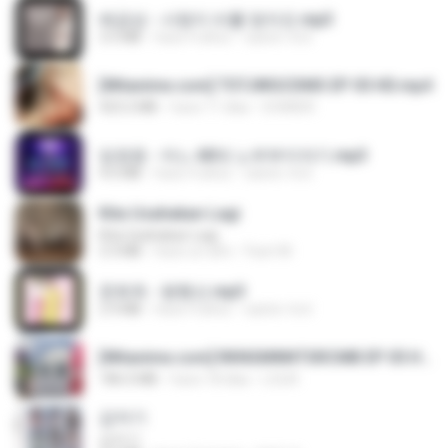
배금성 - 사랑이 비를 맞아요.mp3
3.5 MB
hace 4 años
castor-trot
[Witanime.com] TSTJWGCDMS EP 05 HD.mp4
423.2 MB
hace 11 días
DOMISR
임영웅 - 어느 60대 노부부이야기.mp3
4.6 MB
hace 4 años
castor-trot
Kita Usahakan Lagi
Kita Usahakan Lagi
3.3 MB
hace un año
Fazri M.
문희옥 - 평행선.mp3
2.9 MB
hace 4 años
castor-trot
[Witanime.com] RKNGMNNTSRCMB EP 05 HD.mp4
186.0 MB
hace 18 días
LOLKI
갑자기
갑자기