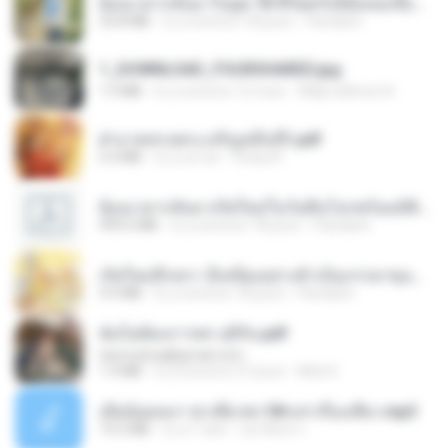
ย้อนเวลากลับมาในยุค 70 ชีวิตครั้งนี้ฉันขอเลือกเอง จบ.pdf
32.8 MB
il y a environ 18 jours
Pandarin
1_DOWNLOAD_FOURSHARED.jpg
1.9 MB
il y a environ 12 mois
Wtlprodthree A.
ฝ่าบาททรงพระเจริญหมื่นปี1.pdf
6.4 MB
il y a un an
Orasa K.
ย้อนเวลากลับมาเกิดใหม่ในวันสิ้นโลกพร้อมมิติส่วนตัว 1-443 [จบ] - 揍趴长颈鹿.pdf
499.6 MB
il y a environ 18 jours
Pandarin
เกิดใหม่อีกครา อี๋เหนียงอย่างข้าเป็นภรรยาขุนนาง 1_ST.pdf
4.9 MB
il y a environ 18 jours
Pandarin
ฉันไม่ต้องการพร สุจิรัน.pdf
tanmobza@gmail.com
1.4 MB
il y a environ 27 jours
Mob K.
เมียน้อยเหงา พาเสียวค่ะ18+เล่าเรื่องเสียว.mp3
14.2 MB
il y a 7 ans
อมรพันธ์ จ.