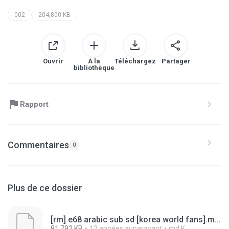
002
204,800 KB
Ouvrir
À la
Téléchargez
Partager
bibliothèque
Rapport
Commentaires
0
Plus de ce dossier
[rm] e68 arabic sub sd [korea world fans].mp4.003
81,792 KB
12 années auparavant
md K.