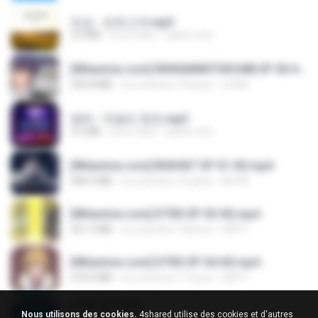
진성 - 보릿고개.mp3
3.4 MB
il y a 4 ans
castor-trot
[Witanime.com] RKNGMNNTSRCMB EP 06 HD.mp4
294.8 MB
il y a environ 10 jours
LOLKI
영탁 - 막걸리 한잔.mp3
3.2 MB
il y a 3 ans
castor-trot
[Witanime.com] BSKHKT EP 01 HD.mp4
408.9 MB
il y a environ 15 jours
BLITR
[Witanime.com] DTRD EP 03 HD.mp4
321.3 MB
il y a environ 18 jours
DRTY
[Witanime.com] DTRD EP 04 HD.mp4
279.0 MB
il y a environ 11 jours
DRTY
LOVE ATTACK
Nous utilisons des cookies.
4shared utilise des cookies et d'autres