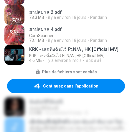
สาปสมรส 2.pdf
78.3 MB
il y a environ 18 jours
Pandarin
สาปสมรส 4.pdf
CamScanner
73.1 MB
il y a environ 18 jours
Pandarin
KRK - เธอทิ้งฉันไว้ Ft.N/A , HK [Official MV]
KRK - เธอทิ้งฉันไว้ Ft.N/A , HK [Official MV]
4.6 MB
il y a environ 8 mois
นวมินทร์
Plus de fichiers sont cachés
Continuez dans l'application
ฉันมันก็ดีได้แค่นี้
ฉันมันก็ดีได้แค่นี้
4.2 MB
il y a environ 9 mois
D
ເຊົາຮ້ອງເຖົ້າຊິເອົາທໍ່ໃດ (เซาฮ้องเถ้าสิเอาเท่าใด) ບຸນເກີດ ຫນູຫ່ວງ ft. ໂສພາ ຈຸນທະລາ
ເຊົາຮ້ອງເຖົ້າຊິເອົາທໍ່ໃດ (เซาฮ้องเถ้าสิเอาเท่าใด) ບຸນເກີດ ຫນູຫ່ວງ ft. ໂສພາ ຈຸນທະລາ