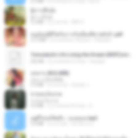
6.0 MB
il y a environ 2 mois
But G.
ผู้บ่าวเสื้อปุ๋ย
ผู้บ่าวเสื้อปุ๋ย
5.2 MB
il y a un an
Mith 9.
หนูน้อยสู้ชีวิตกับภารกิจเลี้ยงพี่ชายทั้งห้า.pdf
27.2 MB
il y a environ 18 jours
Pandarin
Tomodachi Life Living the Dream [NSP].torrent
252 KB
il y a environ 2 mois
margob
กุหลาบ (KULARB)
กุหลาบ (KULARB)
5.9 MB
il y a un an
Suwan J.
สายลมเจ็บปวด
สายลมเจ็บปวด
4.0 MB
il y a environ 8 mois
D
อยู่ที่ไหนก็คิดถึง - เมนทอล.mp3
4.2 MB
il y a 2 ans
มันไม้สาย ม.