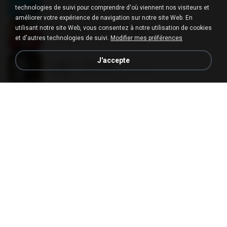
LOVE ATTACK
technologies de suivi pour comprendre d'où viennent nos visiteurs et
7.1 MB
il y a un an
지빈 임.
améliorer votre expérience de navigation sur notre site Web. En
utilisant notre site Web, vous consentez à notre utilisation de cookies
Air Hostess S01 E01.mp4
et d'autres technologies de suivi.
Modifier mes préférences
174.4 MB
il y a environ 3 mois
민호 이.
J'accepte
나훈아 - 영영.mp3
3.5 MB
il y a 4 ans
castor-trot
신유리) 유두자위 A to Z.mp3
256.6 MB
il y a 2 ans
좀비고4인커플 좀.
배금성 - 사랑이 비를 맞아요.mp3
3.5 MB
il y a 4 ans
castor-trot
[Witanime.com] RKNGMNNTSRCMB EP 05 HD.mp4
186.0 MB
il y a environ 17 jours
LOLKI
임영웅 - 어느 60대 노부부이야기.mp3
4.6 MB
il y a 4 ans
castor-trot