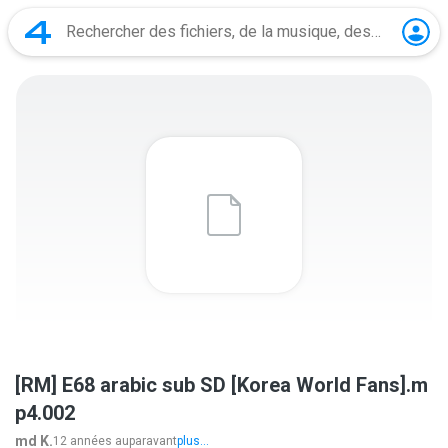
[RM] E68 arabic sub SD [Korea World Fans].m
p4.002
md K.
12 années auparavant
plus...