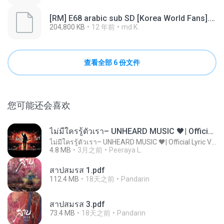
[RM] E68 arabic sub SD [Korea World Fans].mp4.001
204,800 KB
12 年前
md K.
查看全部 6 份文件
您可能还会喜欢
ไม่มีใครรู้ตัวเรา– UNHEARD MUSIC 🖤| Official Lyric Video | เพลงสู้ชีวิต
ไม่มีใครรู้ตัวเรา– UNHEARD MUSIC 🖤| Official Lyric Video | เพลงสู้ชีวิต
4.8 MB
3月之前
Peeraya L.
สาปสมรส 1.pdf
112.4 MB
18天之前
Pandarin
สาปสมรส 3.pdf
73.4 MB
18天之前
Pandarin