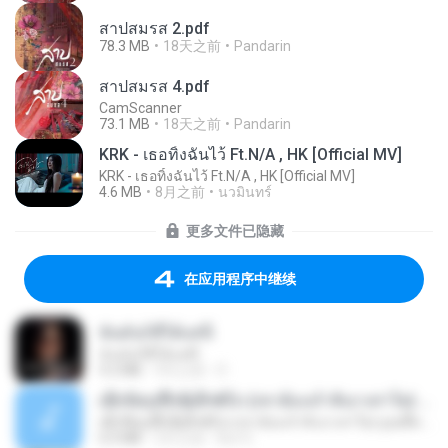
สาปสมรส 2.pdf
78.3 MB
18天之前
Pandarin
สาปสมรส 4.pdf
CamScanner
73.1 MB
18天之前
Pandarin
KRK - เธอทิ้งฉันไว้ Ft.N/A , HK [Official MV]
KRK - เธอทิ้งฉันไว้ Ft.N/A , HK [Official MV]
4.6 MB
8月之前
นวมินทร์
更多文件已隐藏
在应用程序中继续
ฉันมันก็ดีได้แค่นี้
ฉันมันก็ดีได้แค่นี้
4.2 MB
9月之前
D
ເຊົາຮ້ອງເຖົ້າຊິເອົາທໍ່ໃດ (เซาฮ้องเถ้าสิเอาเท่าใด) ບຸນເກີດ ຫນູຫ່ວງ ft. ໂສພາ ຈຸນທະລາ
ເຊົາຮ້ອງເຖົ້າຊິເອົາທໍ່ໃດ (เซาฮ้องเถ้าสิเอาเท่าใด) ບຸນເກີດ ຫນູຫ່ວງ ft. ໂສພາ ຈຸນທະລາ
6.0 MB
2月之前
But G.