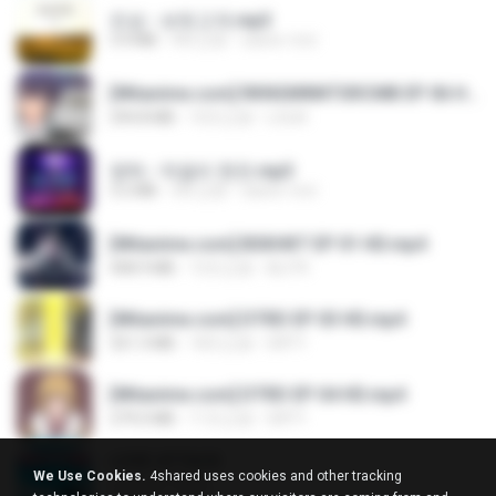
진성 - 보릿고개.mp3
3.4 MB
4年之前
castor-trot
[Witanime.com] RKNGMNNTSRCMB EP 06 HD.mp4
294.8 MB
10天之前
LOLKI
영탁 - 막걸리 한잔.mp3
3.2 MB
3年之前
castor-trot
[Witanime.com] BSKHKT EP 01 HD.mp4
408.9 MB
15天之前
BLITR
[Witanime.com] DTRD EP 03 HD.mp4
321.3 MB
18天之前
DRTY
[Witanime.com] DTRD EP 04 HD.mp4
279.0 MB
11天之前
DRTY
LOVE ATTACK
We Use Cookies.
4shared uses cookies and other tracking
LOVE ATTACK