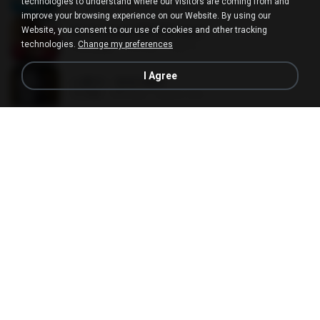
technologies to understand where our visitors are coming from and
7.1 MB
大约1年之前
지빈 임.
improve your browsing experience on our Website. By using our
Website, you consent to our use of cookies and other tracking
Air Hostess S01 E01.mp4
technologies.
Change my preferences
174.4 MB
3月之前
민호 이.
I Agree
나훈아 - 영영.mp3
3.5 MB
4年之前
castor-trot
신유리) 유두자위 A to Z.mp3
256.6 MB
2年之前
좀비고4인커플 좀.
배금성 - 사랑이 비를 맞아요.mp3
3.5 MB
4年之前
castor-trot
[Witanime.com] RKNGMNNTSRCMB EP 05 HD.mp4
186.0 MB
17天之前
LOLKI
임영웅 - 어느 60대 노부부이야기.mp3
4.6 MB
4年之前
castor-trot