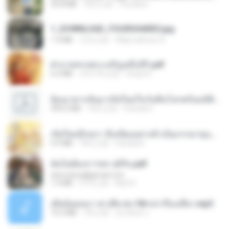
32.8 MB
18天之前
Pandarin
1_DOWNLOAD_FOURSHARED.jpg
1.9 MB
12月之前
Wtlprodthree A.
ฝ่าบาททรงพระเจริญหมื่นปี1.pdf
6.4 MB
大约1年之前
Orasa K.
ย้อนเวลากลับมาเกิดใหม่ในวันสิ้นโลกพร้อมมิติส่วนตัว 1-443 [จบ] - 揍趴长颈鹿.pdf
499.6 MB
18天之前
Pandarin
เกิดใหม่อีกครา อี๋เหนียงอย่างข้าเป็นภรรยาขุนนาง 1_ST.pdf
4.9 MB
18天之前
Pandarin
ฉันไม่ต้องการพร สุจิรัน.pdf
tanmobza@gmail.com
1.4 MB
27天之前
Mob K.
เมียน้อยเหงา พาเสียวค่ะ18+เล่าเรื่องเสียว.mp3
14.2 MB
7年之前
อมรพันธ์ จ.