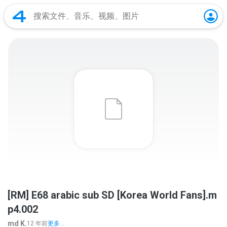
[RM] E68 arabic sub SD [Korea World Fans].m
p4.002
md K.
12 年前
更多...