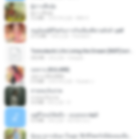
ผู้บ่าวเสื้อปุ๋ย
ผู้บ่าวเสื้อปุ๋ย
5.2 MB
大约1年之前
Mith 9.
หนูน้อยสู้ชีวิตกับภารกิจเลี้ยงพี่ชายทั้งห้า.pdf
27.2 MB
18天之前
Pandarin
Tomodachi Life Living the Dream [NSP].torrent
252 KB
2月之前
margob
กุหลาบ (KULARB)
กุหลาบ (KULARB)
5.9 MB
大约1年之前
Suwan J.
สายลมเจ็บปวด
สายลมเจ็บปวด
4.0 MB
8月之前
D
อยู่ที่ไหนก็คิดถึง - เมนทอล.mp3
4.2 MB
2年之前
มันไม้สาย ม.
ย้อนเวลากลับมาในยุค 70 ชีวิตครั้งนี้ฉันขอเลือกเอง จบ.pdf