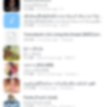
ฉันมันก็ดีได้แค่นี้
ฉันมันก็ดีได้แค่นี้
4.2 MB
9 months ago
D
ເຊົາຮ້ອງເຖົ້າຊິເອົາທໍ່ໃດ (เซาฮ้องเถ้าสิเอาเท่าใด) ບຸນເກີດ ຫນູຫ່ວງ ft. ໂສພາ ຈຸນທະລາ
ເຊົາຮ້ອງເຖົ້າຊິເອົາທໍ່ໃດ (เซาฮ้องเถ้าสิเอาเท่าใด) ບຸນເກີດ ຫນູຫ່ວງ ft. ໂສພາ ຈຸນທະລາ
6.0 MB
2 months ago
But G.
Tomodachi Life Living the Dream [NSP].torrent
252 KB
2 months ago
margob
ผู้บ่าวเสื้อปุ๋ย
ผู้บ่าวเสื้อปุ๋ย
5.2 MB
about a year ago
Mith 9.
กุหลาบ (KULARB)
กุหลาบ (KULARB)
5.9 MB
about a year ago
Suwan J.
หนูน้อยสู้ชีวิตกับภารกิจเลี้ยงพี่ชายทั้งห้า.pdf
27.2 MB
16 days ago
Pandarin
Pyrite (Fool's Gold)
Pyrite (Fool's Gold)
3.4 MB
12 years ago
princess Y.