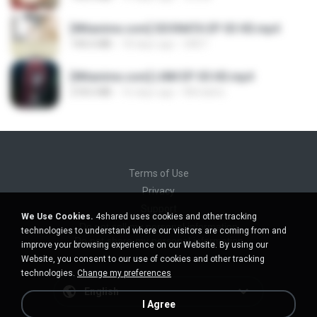
[Witanime.com] SDONATA EP 03 HD.mp4
140.6 MB
18 days ago
GRET
[Witanime.com] LNM EP 05 HD.mp4
218.6 MB
16 days ago
MUrabito
Terms of Use
Privacy
Support
We Use Cookies.
4shared uses cookies and other tracking
Do not sell my personal information
technologies to understand where our visitors are coming from and
Do not share my personal information
improve your browsing experience on our Website. By using our
Website, you consent to our use of cookies and other tracking
technologies.
Change my preferences
English
I Agree