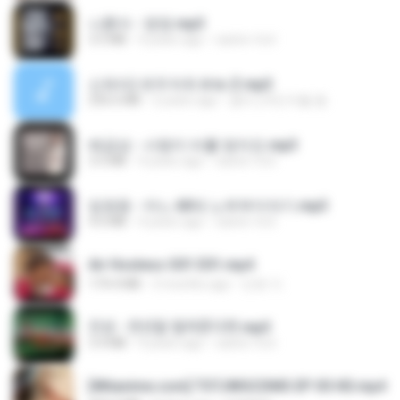
나훈아 - 영영.mp3
3.5 MB
4 years ago
castor-trot
신유리) 유두자위 A to Z.mp3
256.6 MB
2 years ago
좀비고4인커플 좀.
배금성 - 사랑이 비를 맞아요.mp3
3.5 MB
4 years ago
castor-trot
임영웅 - 어느 60대 노부부이야기.mp3
4.6 MB
4 years ago
castor-trot
Air Hostess S01 E01.mp4
174.4 MB
3 months ago
민호 이.
진성 - 천년을 빌려준다면.mp3
3.4 MB
4 years ago
castor-trot
[Witanime.com] TSTJWGCDMS EP 05 HD.mp4