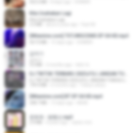
423.2 MB
8 days ago
DOMISR
Kita Usahakan Lagi
Kita Usahakan Lagi
3.3 MB
about a year ago
Fazri M.
[Witanime.com] TSTJWGCDMS EP 04 HD.mp4
567.0 MB
15 days ago
DOMISR
갑자기
갑자기
3.0 MB
2 months ago
복희 박.
DJ TIKTOK TERBARU 2025🎵DJ JANGAN TUNGGU LAMA LAMA NANTI LAMA LAMA 🎵DJ SEDIA AKU SEBELUM HUJAN
DJ TIKTOK TERBARU 2025🎵DJ JANGAN TUNGGU LAMA LAMA NANTI LAMA LAMA 🎵DJ SEDIA AKU SEBELUM HUJAN
199.4 MB
6 months ago
Yahya Lahiya
[Witanime.com] BT EP 04 HD.mp4
248.7 MB
13 days ago
BAXK
문희옥 - 평행선.mp3
2.9 MB
4 years ago
castor-trot