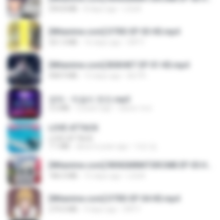
294.8 MB
8 days ago
LOLKI
[Witanime.com] DTRD EP 03 HD.mp4
321.3 MB
16 days ago
DRTY
[Witanime.com] BSKHKT EP 01 HD.mp4
408.9 MB
13 days ago
BLITR
영탁 - 막걸리 한잔.mp3
3.2 MB
3 years ago
castor-trot
LOVE ATTACK
LOVE ATTACK
7.1 MB
about a year ago
지빈 임.
[Witanime.com] RKNGMNNTSRCMB EP 05 HD.mp4
186.0 MB
15 days ago
LOLKI
[Witanime.com] DTRD EP 04 HD.mp4
279.0 MB
9 days ago
DRTY