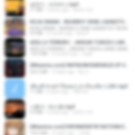
금잔디 - 오라버니.mp3
3.1 MB
4 years ago
castor-trot
KICAU MANIA - NDARBOY GENK x BANDITOZ YAOW 86 (OFFICIAL LYRIC VIDEO) GAS POL NDANGAK
KICAU MANIA - NDARBOY GENK x BANDITOZ YAOW 86 (OFFICIAL LYRIC VIDEO) GAS POL NDANGAK
8.9 MB
3 months ago
Rina P.
ADELLA TERBARU - JANGAN TUNGGU LAMA LAMA - GELAS RETAK - OM ADELLA FULL ALBUM TERBARU 2026
ADELLA TERBARU - JANGAN TUNGGU LAMA LAMA - GELAS RETAK - OM ADELLA FULL ALBUM TERBARU 2026
133.0 MB
4 months ago
Cuplis
[Witanime.com] HMYNGWHSNIDMS2S EP 04 HD.mp4
235.5 MB
13 days ago
KILJY
เพื่อนพี่ ช่วยทำให้เสด ( เล่าเรื่องเสียว ) 201.mp3
7.1 MB
6 years ago
TNP2 M.
나훈아 - 테스형!.mp3
4.4 MB
4 years ago
castor-trot
[Witanime.com] KWONMSNITIK1NGTDNN EP 04 HD.mp4
192.0 MB
14 days ago
JUVIA