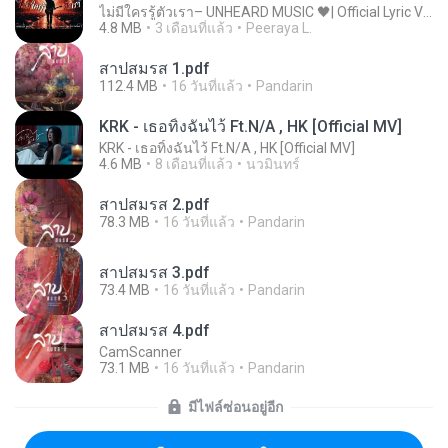
ไม่มีใครรู้ตัวเรา– UNHEARD MUSIC 🖤| Official Lyric Video | เพลงสู้ชีวิต
4.8 MB
3 เดือนที่แล้ว
Peeraya L.
สาปสมรส 1.pdf
112.4 MB
16 วันที่แล้ว
Pandarin
KRK - เธอทิ้งฉันไว้ Ft.N/A , HK [Official MV]
KRK - เธอทิ้งฉันไว้ Ft.N/A , HK [Official MV]
4.6 MB
8 เดือนที่แล้ว
นวมินทร์
สาปสมรส 2.pdf
78.3 MB
16 วันที่แล้ว
Pandarin
สาปสมรส 3.pdf
73.4 MB
16 วันที่แล้ว
Pandarin
สาปสมรส 4.pdf
CamScanner
73.1 MB
16 วันที่แล้ว
Pandarin
มีไฟล์ซ่อนอยู่อีก