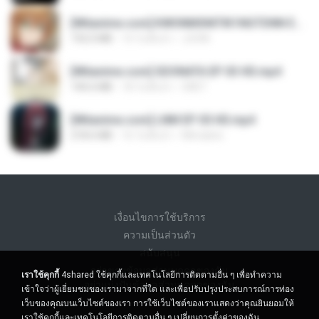
[Witanime.com] KWONMSNITIK1NGTDNN EP 04 HD.mp4
192.0 MB
14 วันที่แล้ว
JUVIA
[Witanime.com] SDONATA EP 03 HD.mp4
140.6 MB
18 วันที่แล้ว
GRET
[Witanime.com] LNM EP 05 HD.mp4
218.6 MB
16 วันที่แล้ว
MUrabito
เงื่อนไขการใช้บริการ
ความเป็นส่วนตัว
สนับสนุน
อย่าขายข้อมูลส่วนบุคคลของฉัน
เราใช้คุกกี้
4shared ใช้คุกกี้และเทคโนโลยีการติดตามอื่น ๆ เพื่อทำความ
อย่าแบ่งปันข้อมูลส่วนบุคคลของฉัน
เข้าใจว่าผู้เยี่ยมชมของเรามาจากที่ใด และเพื่อปรับปรุงประสบการณ์การท่อง
เว็บของคุณบนเว็บไซต์ของเรา การใช้เว็บไซต์ของเราแสดงว่าคุณยินยอมให้
เราใช้คุกกี้และเทคโนโลยีการติดตามอื่น ๆ
เปลี่ยนการตั้งค่าของฉัน