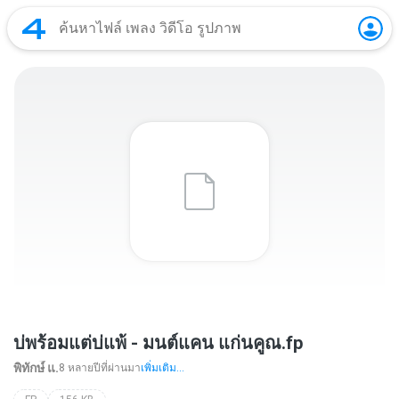
บ่พร้อมแต่บ่แพ้ - มนต์แคน แก่นคูณ.fp
พิทักษ์ื แ.
8 หลายปีที่ผ่านมา
เพิ่มเติม...