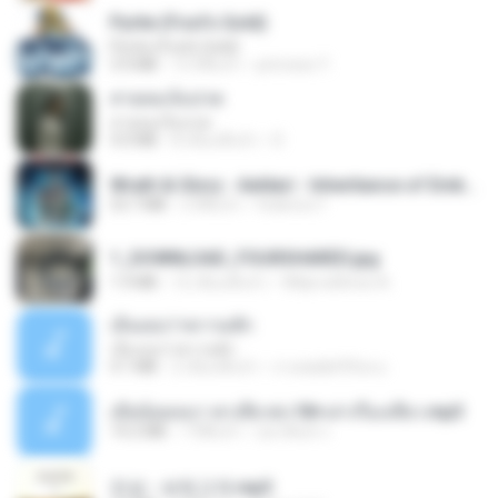
Pyrite (Fool's Gold)
Pyrite (Fool's Gold)
3.4 MB
12 ปีที่แล้ว
princess Y.
สายลมเจ็บปวด
สายลมเจ็บปวด
4.0 MB
8 เดือนที่แล้ว
D
Wrath & Glory - Aeldari - Inheritance of Embers.pdf
53.7 MB
2 ปีที่แล้ว
federico f
1_DOWNLOAD_FOURSHARED.jpg
1.9 MB
12 เดือนที่แล้ว
Wtlprodthree A.
เอิ้นเธอว่าความฮัก
เอิ้นเธอว่าความฮัก
4.1 MB
2 เดือนที่แล้ว
ถามพ่อ&#39;พ ม.
เมียน้อยเหงา พาเสียวค่ะ18+เล่าเรื่องเสียว.mp3
14.2 MB
7 ปีที่แล้ว
อมรพันธ์ จ.
진성 - 보릿고개.mp3