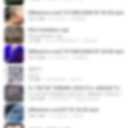
[Witanime.com] TSTJWGCDMS EP 05 HD.mp4
423.2 MB
8 วันที่แล้ว
DOMISR
Kita Usahakan Lagi
Kita Usahakan Lagi
3.3 MB
ประมาณหนึ่งปีที่แล้ว
Fazri M.
[Witanime.com] TSTJWGCDMS EP 04 HD.mp4
567.0 MB
15 วันที่แล้ว
DOMISR
갑자기
갑자기
3.0 MB
2 เดือนที่แล้ว
복희 박.
DJ TIKTOK TERBARU 2025🎵DJ JANGAN TUNGGU LAMA LAMA NANTI LAMA LAMA 🎵DJ SEDIA AKU SEBELUM HUJAN
DJ TIKTOK TERBARU 2025🎵DJ JANGAN TUNGGU LAMA LAMA NANTI LAMA LAMA 🎵DJ SEDIA AKU SEBELUM HUJAN
199.4 MB
6 เดือนที่แล้ว
Yahya Lahiya
[Witanime.com] BT EP 04 HD.mp4
248.7 MB
13 วันที่แล้ว
BAXK