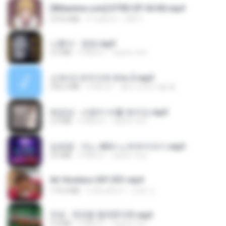
[Witanime.com] DTRD EP 04 HD.mp4
279.0 MB
9 วันที่แล้ว
DRTY
나훈아 - 영영.mp3
3.5 MB
4 ปีที่แล้ว
castor-trot
신유리) 유두자위 A to Z.mp3
256.6 MB
2 ปีที่แล้ว
좀비고4인커플 좀.
배금성 - 사랑이 비를 맞아요.mp3
3.5 MB
4 ปีที่แล้ว
castor-trot
임영웅 - 어느 60대 노부부이야기.mp3
4.6 MB
4 ปีที่แล้ว
castor-trot
Air Hostess S01 E01.mp4
174.4 MB
3 เดือนที่แล้ว
민호 이.
진성 - 천년을 빌려준다면.mp3
3.4 MB
4 ปีที่แล้ว
castor-trot