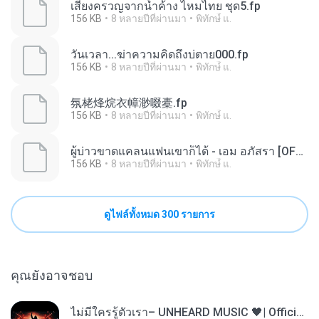
เสียงครวญจากน้ำค้าง ไหมไทย ชุด5.fp
156 KB
8 หลายปีที่ผ่านมา
พิทักษ์ื แ.
วันเวลา...ฆ่าความคิดถึงบ่ตาย000.fp
156 KB
8 หลายปีที่ผ่านมา
พิทักษ์ื แ.
氛栳烽烷衣幛渺啜橐.fp
156 KB
8 หลายปีที่ผ่านมา
พิทักษ์ื แ.
ผู้บ่าวขาดแคลนแฟนเขาก็ได้ - เอม อภัสรา [OFFICIAL Audio].fp
156 KB
8 หลายปีที่ผ่านมา
พิทักษ์ื แ.
ดูไฟล์ทั้งหมด 300 รายการ
คุณยังอาจชอบ
ไม่มีใครรู้ตัวเรา– UNHEARD MUSIC 🖤| Official Lyric Video | เพลงสู้ชีวิต