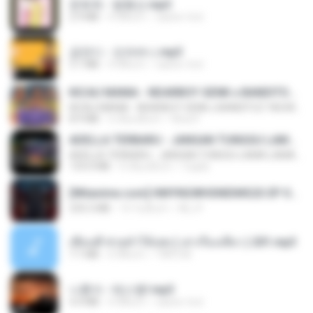
문희옥 - 평행선.mp3
2.9 MB
4 ปีที่แล้ว
castor-trot
금잔디 - 오라버니.mp3
3.1 MB
4 ปีที่แล้ว
castor-trot
KICAU MANIA - NDARBOY GENK x BANDITOZ YAOW 86 (OFFICIAL LYRIC VIDEO) GAS POL NDANGAK
KICAU MANIA - NDARBOY GENK x BANDITOZ YAOW 86 (OFFICIAL LYRIC VIDEO) GAS POL NDANGAK
8.9 MB
3 เดือนที่แล้ว
Rina P.
ADELLA TERBARU - JANGAN TUNGGU LAMA LAMA - GELAS RETAK - OM ADELLA FULL ALBUM TERBARU 2026
ADELLA TERBARU - JANGAN TUNGGU LAMA LAMA - GELAS RETAK - OM ADELLA FULL ALBUM TERBARU 2026
133.0 MB
4 เดือนที่แล้ว
Cuplis
[Witanime.com] HMYNGWHSNIDMS2S EP 04 HD.mp4
235.5 MB
14 วันที่แล้ว
KILJY
เพื่อนพี่ ช่วยทำให้เสด ( เล่าเรื่องเสียว ) 201.mp3
7.1 MB
6 ปีที่แล้ว
TNP2 M.
나훈아 - 테스형!.mp3
4.4 MB
4 ปีที่แล้ว
castor-trot