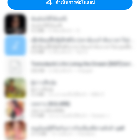
ดำเนินการต่อในแอป
ฉันมันก็ดีได้แค่นี้
ฉันมันก็ดีได้แค่นี้
4.2 MB
9 เดือนที่แล้ว
D
ເຊົາຮ້ອງເຖົ້າຊິເອົາທໍ່ໃດ (เซาฮ้องเถ้าสิเอาเท่าใด) ບຸນເກີດ ຫນູຫ່ວງ ft. ໂສພາ ຈຸນທະລາ
ເຊົາຮ້ອງເຖົ້າຊິເອົາທໍ່ໃດ (เซาฮ้องเถ้าสิเอาเท่าใด) ບຸນເກີດ ຫນູຫ່ວງ ft. ໂສພາ ຈຸນທະລາ
6.0 MB
2 เดือนที่แล้ว
But G.
Tomodachi Life Living the Dream [NSP].torrent
252 KB
2 เดือนที่แล้ว
margob
ผู้บ่าวเสื้อปุ๋ย
ผู้บ่าวเสื้อปุ๋ย
5.2 MB
ประมาณหนึ่งปีที่แล้ว
Mith 9.
กุหลาบ (KULARB)
กุหลาบ (KULARB)
5.9 MB
ประมาณหนึ่งปีที่แล้ว
Suwan J.
หนูน้อยสู้ชีวิตกับภารกิจเลี้ยงพี่ชายทั้งห้า.pdf
27.2 MB
16 วันที่แล้ว
Pandarin