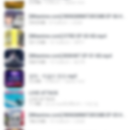
3.4 MB
4 ปีที่แล้ว
castor-trot
[Witanime.com] RKNGMNNTSRCMB EP 06 HD.mp4
294.8 MB
8 วันที่แล้ว
LOLKI
[Witanime.com] DTRD EP 03 HD.mp4
321.3 MB
16 วันที่แล้ว
DRTY
[Witanime.com] BSKHKT EP 01 HD.mp4
408.9 MB
13 วันที่แล้ว
BLITR
영탁 - 막걸리 한잔.mp3
3.2 MB
3 ปีที่แล้ว
castor-trot
LOVE ATTACK
LOVE ATTACK
7.1 MB
ประมาณหนึ่งปีที่แล้ว
지빈 임.
[Witanime.com] RKNGMNNTSRCMB EP 05 HD.mp4
186.0 MB
15 วันที่แล้ว
LOLKI