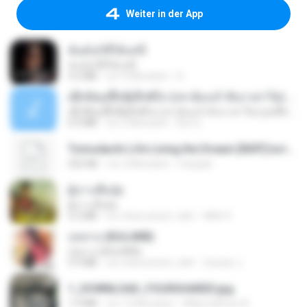
Weiter in der App
ฉันมันก็ดีได้แค่นี้
ฉันมันก็ดีได้แค่นี้
4.2 MB
vor 9 Monaten
D
ເຊົາຮ້ອງເຖົ້າຊິເອົາທໍ່ໃດ (เซาฮ้องเถ้าสิเอาเท่าใด) ບຸນເກີດ ຫນູຫ່ວງ ft. ໂສພາ ຈຸນທະລາ
ເຊົາຮ້ອງເຖົ້າຊິເອົາທໍ່ໃດ (เซาฮ้องเถ้าสิเอาเท่าใด) ບຸນເກີດ ຫນູຫ່ວງ ft. ໂສພາ ຈຸນທະລາ
6.0 MB
vor 2 Monaten
But G.
Tomodachi Life Living the Dream [NSP].torrent
252 KB
vor 2 Monaten
margob
ผู้บ่าวเสื้อปุ๋ย
ผู้บ่าวเสื้อปุ๋ย
5.2 MB
vor etwa einem Jahr
Mith 9.
กุหลาบ (KULARB)
กุหลาบ (KULARB)
5.9 MB
vor etwa einem Jahr
Suwan J.
1_DOWNLOAD_FOURSHARED.jpg
1.9 MB
vor 12 Monaten
Wtlprodthree A.