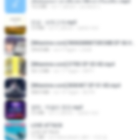
เมียน้อยเหงา พาเสียวค่ะ18+เล่าเรื่องเสียว.mp3
14.2 MB
vor 7 Jahren
อมรพันธ์ จ.
진성 - 보릿고개.mp3
3.4 MB
vor 4 Jahren
castor-trot
[Witanime.com] RKNGMNNTSRCMB EP 06 HD.mp4
294.8 MB
vor 9 Tagen
LOLKI
[Witanime.com] DTRD EP 03 HD.mp4
321.3 MB
vor 17 Tagen
DRTY
[Witanime.com] BSKHKT EP 01 HD.mp4
408.9 MB
vor 14 Tagen
BLITR
영탁 - 막걸리 한잔.mp3
3.2 MB
vor 3 Jahren
castor-trot
LOVE ATTACK
LOVE ATTACK
7.1 MB
vor etwa einem Jahr
지빈 임.