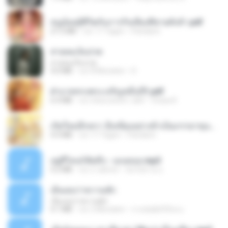
หนูน้อยสู้ชีวิตกับภารกิจเลี้ยงพี่ชายทั้งห้า.pdf
27.2 MB
vor 17 Tagen
Pandarin
สายลมเจ็บปวด
สายลมเจ็บปวด
4.0 MB
vor 8 Monaten
D
ฝ่าบาททรงพระเจริญหมื่นปี1.pdf
6.4 MB
vor etwa einem Jahr
Orasa K.
เกิดใหม่อีกครา อี๋เหนียงอย่างข้าเป็นภรรยาขุนนาง 1_ST.pdf
4.9 MB
vor 17 Tagen
Pandarin
อยู่ที่ไหนก็คิดถึง - เมนทอล.mp3
4.2 MB
vor 2 Jahren
มันไม้สาย ม.
เอิ้นเธอว่าความฮัก
เอิ้นเธอว่าความฮัก
4.1 MB
vor 2 Monaten
ถามพ่อ&#39;พ ม.