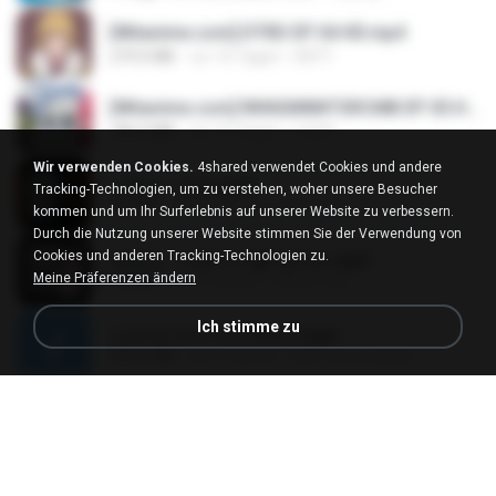
[Witanime.com] DTRD EP 04 HD.mp4
279.0 MB
vor 10 Tagen
DRTY
[Witanime.com] RKNGMNNTSRCMB EP 05 HD.mp4
186.0 MB
vor 16 Tagen
LOLKI
Wir verwenden Cookies.
4shared verwendet Cookies und andere
나훈아 - 영영.mp3
Tracking-Technologien, um zu verstehen, woher unsere Besucher
3.5 MB
vor 4 Jahren
castor-trot
kommen und um Ihr Surferlebnis auf unserer Website zu verbessern.
Durch die Nutzung unserer Website stimmen Sie der Verwendung von
Cookies und anderen Tracking-Technologien zu.
배금성 - 사랑이 비를 맞아요.mp3
Meine Präferenzen ändern
3.5 MB
vor 4 Jahren
castor-trot
Ich stimme zu
신유리) 유두자위 A to Z.mp3
256.6 MB
vor 2 Jahren
좀비고4인커플 좀.
Air Hostess S01 E01.mp4
174.4 MB
vor 3 Monaten
민호 이.
임영웅 - 어느 60대 노부부이야기.mp3