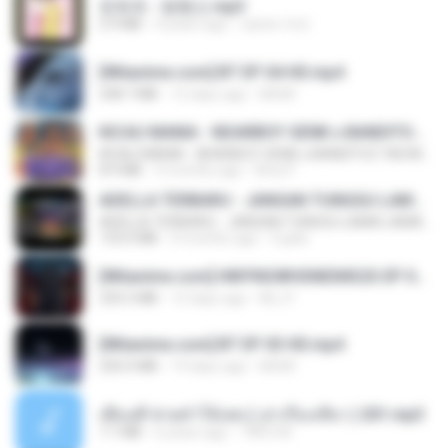
문희옥 - 평행선.mp3
2.9 MB
4 years ago
castor-trot
[Witanime.com] BT EP 04 HD.mp4
248.7 MB
12 days ago
BAXK
KICAU MANIA - NDARBOY GENK x BANDITOZ YAOW 86 (OFFICIAL LYRIC VIDEO) GAS POL NDANGAK
KICAU MANIA - NDARBOY GENK x BANDITOZ YAOW 86 (OFFICIAL LYRIC VIDEO) GAS POL NDANGAK
8.9 MB
3 months ago
Rina P.
ADELLA TERBARU - JANGAN TUNGGU LAMA LAMA - GELAS RETAK - OM ADELLA FULL ALBUM TERBARU 2026
ADELLA TERBARU - JANGAN TUNGGU LAMA LAMA - GELAS RETAK - OM ADELLA FULL ALBUM TERBARU 2026
133.0 MB
4 months ago
Cuplis
[Witanime.com] HMYNGWHSNIDMS2S EP 04 HD.mp4
235.5 MB
12 days ago
KILJY
[Witanime.com] BT EP 03 HD.mp4
250.0 MB
19 days ago
BAXK
เพื่อนพี่ ช่วยทำให้เสด ( เล่าเรื่องเสียว ) 201.mp3
7.1 MB
6 years ago
TNP2 M.