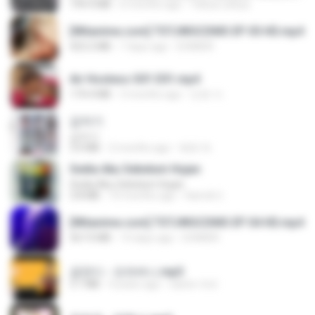
199.4 MB
6 months ago
Yahya Lahiya
[Witanime.com] TSTJWGCDMS EP 05 HD.mp4
423.2 MB
7 days ago
DOMISR
Air Hostess S01 E01.mp4
174.4 MB
3 months ago
민호 이.
갑자기
갑자기
3.0 MB
2 months ago
복희 박.
Sedia Aku Sebelum Hujan
Sedia Aku Sebelum Hujan
3.8 MB
10 months ago
Hamdi U.
[Witanime.com] TSTJWGCDMS EP 04 HD.mp4
567.0 MB
14 days ago
DOMISR
금잔디 - 오라버니.mp3
3.1 MB
4 years ago
castor-trot