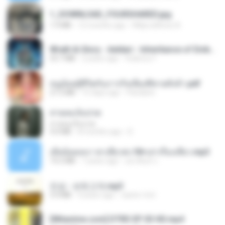
1_DOWNLOAD_FOURSHARED.jpg
1.9 MB
12 months ago
Wtlprodthree A.
Wrath & Glory - Aeldari - Inheritance of Embers.pdf
53.7 MB
2 years ago
federico f
หนูน้อยสู้ชีวิตกับภารกิจเลี้ยงพี่ชายทั้งห้า.pdf
27.2 MB
15 days ago
Pandarin
สายลมเจ็บปวด
สายลมเจ็บปวด
4.0 MB
8 months ago
D
เมียน้อยเหงา พาเสียวค่ะ18+เล่าเรื่องเสียว.mp3
14.2 MB
7 years ago
อมรพันธ์ จ.
진성 - 보릿고개.mp3
3.4 MB
4 years ago
castor-trot
[Witanime.com] DTRD EP 03 HD.mp4