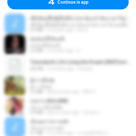
Continue in app
ເຊົາຮ້ອງເຖົ້າຊິເອົາທໍ່ໃດ (เซาฮ้องเถ้าสิเอาเท่าใด) ບຸນເກີດ ຫນູຫ່ວງ ft. ໂສພາ ຈຸນທະລາ
ເຊົາຮ້ອງເຖົ້າຊິເອົາທໍ່ໃດ (เซาฮ้องเถ้าสิเอาเท่าใด) ບຸນເກີດ ຫນູຫ່ວງ ft. ໂສພາ ຈຸນທະລາ
6.0 MB
2 months ago
But G.
ฉันมันก็ดีได้แค่นี้
ฉันมันก็ดีได้แค่นี้
4.2 MB
9 months ago
D
Tomodachi Life Living the Dream [NSP].torrent
252 KB
2 months ago
margob
ผู้บ่าวเสื้อปุ๋ย
ผู้บ่าวเสื้อปุ๋ย
5.2 MB
about a year ago
Mith 9.
กุหลาบ (KULARB)
กุหลาบ (KULARB)
5.9 MB
about a year ago
Suwan J.
เอิ้นเธอว่าความฮัก
เอิ้นเธอว่าความฮัก
4.1 MB
2 months ago
ถามพ่อ&#39;พ ม.