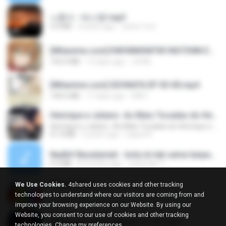
나훈아 - 테스형!.mp3
4.4 MB
4 years ago
castor-trot
[Witanime.com] KWONMSNITIK1NGTDNN EP 04 HD.mp4
192.0 MB
13 days ago
JUVIA
[Witanime.com] SDONATA EP 03 HD.mp4
140.6 MB
17 days ago
GRET
Henrique e Juliano -As Mais Tocadas do Henrique e Juliano 2021 -Top Sertanejo 2021,Cd Completo 2021
Henrique e Juliano -As Mais Tocadas do Henrique e Juliano 2021 -Top Sertanejo 2021,Cd Completo 2021
51.4 MB
2 years ago
raquel R.
Nadhif Basalamah - kota ini tak sama tanpamu (Official Lyric Video).mp3
4.2 MB
8 months ago
sukandar T.
Tabola Bale
We Use Cookies.
4shared uses cookies and other tracking
Tabola Bale
technologies to understand where our visitors are coming from and
4.4 MB
11 months ago
Hamdi U.
improve your browsing experience on our Website. By using our
Website, you consent to our use of cookies and other tracking
[Witanime.com] LNM EP 05 HD.mp4
technologies.
Change my preferences