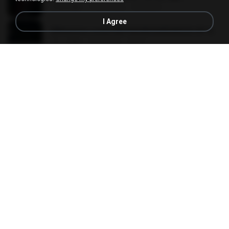
218.6 MB
15 days ago
MUrabito
I Agree
[Witanime.com] HMYNGWHSNIDMS2S EP 05 HD.mp4
251.4 MB
5 days ago
KILJY
임영웅 - 보랏빛 엽서.mp3
4.4 MB
4 years ago
castor-trot
[Witanime.com] DTRD EP 02 HD.mp4
319.8 MB
22 days ago
DRTY
Pretty Girl
Pretty Girl
8.8 MB
21 days ago
황영지
Apaga Apaga Apaga (Ao Vivo)
Apaga Apaga Apaga (Ao Vivo)
3.0 MB
6 months ago
aandre.rodrigues
박우철 - 연모.mp3
3.5 MB
4 years ago
castor-trot