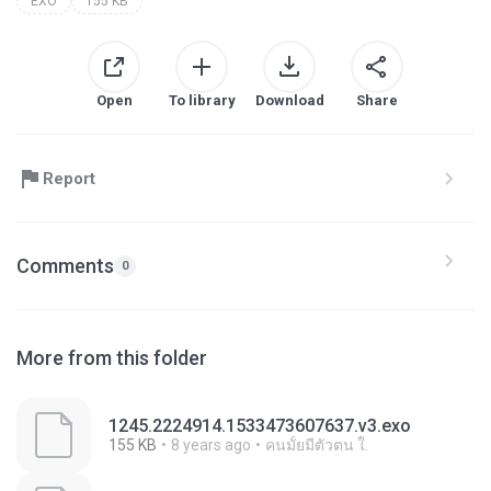
EXO
155 KB
Open
To library
Download
Share
Report
Comments
0
More from this folder
1245.2224914.1533473607637.v3.exo
155 KB
8 years ago
คนมั้ยมีตัวตน ใ.