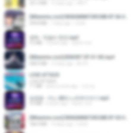
321.3 MB
15 days ago
DRTY
[Witanime.com] RKNGMNNTSRCMB EP 06 HD.mp4
294.8 MB
7 days ago
LOLKI
영탁 - 막걸리 한잔.mp3
3.2 MB
3 years ago
castor-trot
[Witanime.com] BSKHKT EP 01 HD.mp4
408.9 MB
12 days ago
BLITR
LOVE ATTACK
LOVE ATTACK
7.1 MB
about a year ago
지빈 임.
임영웅 - 어느 60대 노부부이야기.mp3
4.6 MB
4 years ago
castor-trot
[Witanime.com] RKNGMNNTSRCMB EP 05 HD.mp4
186.0 MB
14 days ago
LOLKI