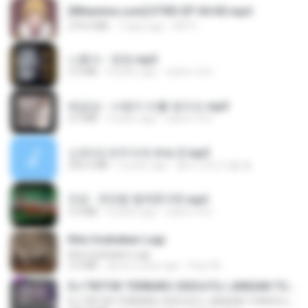
[Witanime.com] DTRD EP 04 HD.mp4
279.0 MB
7 days ago
DRTY
나훈아 - 영영.mp3
3.5 MB
4 years ago
castor-trot
배금성 - 사랑이 비를 맞아요.mp3
3.5 MB
3 years ago
castor-trot
신유리) 유두자위 A to Z.mp3
256.6 MB
2 years ago
좀비고4인커플 좀.
진성 - 천년을 빌려준다면.mp3
3.4 MB
4 years ago
castor-trot
Kita Usahakan Lagi
Kita Usahakan Lagi
3.3 MB
about a year ago
Fazri M.
DJ TIKTOK TERBARU 2025🎵DJ JANGAN TUNGGU LAMA LAMA NANTI LAMA LAMA 🎵DJ SEDIA AKU SEBELUM HUJAN
DJ TIKTOK TERBARU 2025🎵DJ JANGAN TUNGGU LAMA LAMA NANTI LAMA LAMA 🎵DJ SEDIA AKU SEBELUM HUJAN