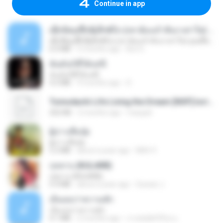
Continue in app
ເຊົາຮ້ອງເຖົ້າຊິເອົາທໍ່ໃດ (เซาฮ้องเถ้าสิเอาเท่าใด) ບຸນເກີດ ຫນູຫ່ວງ ft. ໂສພາ ຈຸນທະລາ
ເຊົາຮ້ອງເຖົ້າຊິເອົາທໍ່ໃດ (เซาฮ้องเถ้าสิเอาเท่าใด) ບຸນເກີດ ຫນູຫ່ວງ ft. ໂສພາ ຈຸນທະລາ
6.0 MB
2 months ago
But G.
ฉันมันก็ดีได้แค่นี้
ฉันมันก็ดีได้แค่นี้
4.2 MB
9 months ago
D
Tomodachi Life Living the Dream [NSP].torrent
252 KB
2 months ago
margob
ผู้บ่าวเสื้อปุ๋ย
ผู้บ่าวเสื้อปุ๋ย
5.2 MB
about a year ago
Mith 9.
กุหลาบ (KULARB)
กุหลาบ (KULARB)
5.9 MB
about a year ago
Suwan J.
เอิ้นเธอว่าความฮัก
เอิ้นเธอว่าความฮัก
4.1 MB
2 months ago
ถามพ่อ&#39;พ ม.