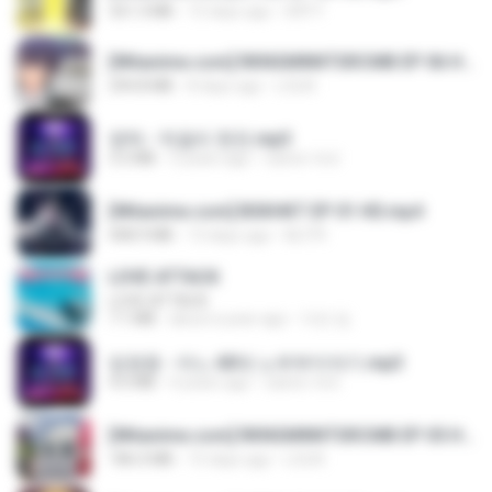
321.3 MB
15 days ago
DRTY
[Witanime.com] RKNGMNNTSRCMB EP 06 HD.mp4
294.8 MB
8 days ago
LOLKI
영탁 - 막걸리 한잔.mp3
3.2 MB
3 years ago
castor-trot
[Witanime.com] BSKHKT EP 01 HD.mp4
408.9 MB
13 days ago
BLITR
LOVE ATTACK
LOVE ATTACK
7.1 MB
about a year ago
지빈 임.
임영웅 - 어느 60대 노부부이야기.mp3
4.6 MB
4 years ago
castor-trot
[Witanime.com] RKNGMNNTSRCMB EP 05 HD.mp4
186.0 MB
15 days ago
LOLKI