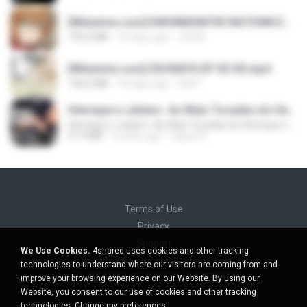
[Witanime.com] KWONMSNITIK1NGTDNN EP 04 HD.mp4
192.0 MB
14 days ago
JUVIA
[Witanime.com] SDONATA EP 03 HD.mp4
140.6 MB
18 days ago
GRET
Henrique e Juliano -As Mais Tocadas do Henrique e Juliano 2021 -Top Sertanejo 2021,Cd Completo 2021
Henrique e Juliano -As Mais Tocadas do Henrique e Juliano 2021 -Top Sertanejo 2021,Cd Completo 2021
51.4 MB
2 years ago
raquel R.
Terms of Use
Privacy
Support
We Use Cookies.
4shared uses cookies and other tracking
Do not sell my personal information
technologies to understand where our visitors are coming from and
Do not share my personal information
improve your browsing experience on our Website. By using our
Website, you consent to our use of cookies and other tracking
technologies.
Change my preferences