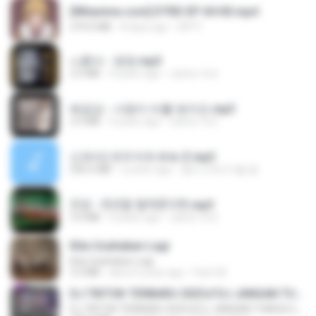
[Witanime.com] DTRD EP 04 HD.mp4
279.0 MB
8 days ago
DRTY
나훈아 - 영영.mp3
3.5 MB
4 years ago
castor-trot
배금성 - 사랑이 비를 맞아요.mp3
3.5 MB
4 years ago
castor-trot
신유리) 유두자위 A to Z.mp3
256.6 MB
2 years ago
좀비고4인커플 좀.
진성 - 천년을 빌려준다면.mp3
3.4 MB
4 years ago
castor-trot
Kita Usahakan Lagi
Kita Usahakan Lagi
3.3 MB
about a year ago
Fazri M.
DJ TIKTOK TERBARU 2025🎵DJ JANGAN TUNGGU LAMA LAMA NANTI LAMA LAMA 🎵DJ SEDIA AKU SEBELUM HUJAN
DJ TIKTOK TERBARU 2025🎵DJ JANGAN TUNGGU LAMA LAMA NANTI LAMA LAMA 🎵DJ SEDIA AKU SEBELUM HUJAN