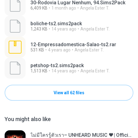
30-Rodovia Lugar Nenhum, 94.Sims2Pack
6,409 KB
1 month ago
Angela Ester T.
boliche-ts2.sims2pack
1,243 KB
14 years ago
Angela Ester T.
12-Empressadomestica-Salao-ts2.rar
531 KB
4 years ago
Angela Ester T.
petshop-ts2.sims2pack
1,513 KB
14 years ago
Angela Ester T.
View all 62 files
You might also like
ไม่มีใครรู้ตัวเรา– UNHEARD MUSIC 🖤| Official Lyric Video | เพลงสู้ชีวิต