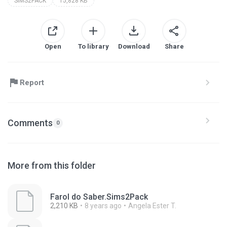
SIMS2PACK
15,828 KB
Open
To library
Download
Share
Report
Comments
0
More from this folder
Farol do Saber.Sims2Pack
2,210 KB
8 years ago
Angela Ester T.