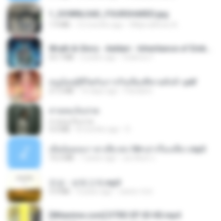
1_DOWNLOAD_FOURSHARED.jpg
1.9 MB
12 months ago
Wtlprodthree A.
Wrath & Glory - Aeldari - Inheritance of Embers.pdf
53.7 MB
2 years ago
federico f
หนูน้อยสู้ชีวิตกับภารกิจเลี้ยงพี่ชายทั้งห้า.pdf
27.2 MB
16 days ago
Pandarin
สายลมเจ็บปวด
สายลมเจ็บปวด
4.0 MB
8 months ago
D
เมียน้อยเหงา พาเสียวค่ะ18+เล่าเรื่องเสียว.mp3
14.2 MB
7 years ago
อมรพันธ์ จ.
진성 - 보릿고개.mp3
3.4 MB
4 years ago
castor-trot
[Witanime.com] DTRD EP 03 HD.mp4