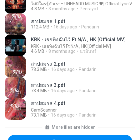
ไม่มีใครรู้ตัวเรา– UNHEARD MUSIC 🖤| Official Lyric Video | เพลงสู้ชีวิต
4.8 MB
3 months ago
Peeraya L.
สาปสมรส 1.pdf
112.4 MB
16 days ago
Pandarin
KRK - เธอทิ้งฉันไว้ Ft.N/A , HK [Official MV]
KRK - เธอทิ้งฉันไว้ Ft.N/A , HK [Official MV]
4.6 MB
8 months ago
นวมินทร์
สาปสมรส 2.pdf
78.3 MB
16 days ago
Pandarin
สาปสมรส 3.pdf
73.4 MB
16 days ago
Pandarin
สาปสมรส 4.pdf
CamScanner
73.1 MB
16 days ago
Pandarin
More files are hidden