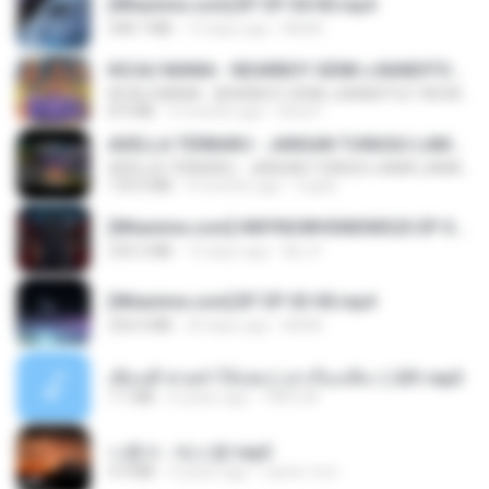
[Witanime.com] BT EP 04 HD.mp4
248.7 MB
13 days ago
BAXK
KICAU MANIA - NDARBOY GENK x BANDITOZ YAOW 86 (OFFICIAL LYRIC VIDEO) GAS POL NDANGAK
KICAU MANIA - NDARBOY GENK x BANDITOZ YAOW 86 (OFFICIAL LYRIC VIDEO) GAS POL NDANGAK
8.9 MB
3 months ago
Rina P.
ADELLA TERBARU - JANGAN TUNGGU LAMA LAMA - GELAS RETAK - OM ADELLA FULL ALBUM TERBARU 2026
ADELLA TERBARU - JANGAN TUNGGU LAMA LAMA - GELAS RETAK - OM ADELLA FULL ALBUM TERBARU 2026
133.0 MB
4 months ago
Cuplis
[Witanime.com] HMYNGWHSNIDMS2S EP 04 HD.mp4
235.5 MB
13 days ago
KILJY
[Witanime.com] BT EP 03 HD.mp4
250.0 MB
20 days ago
BAXK
เพื่อนพี่ ช่วยทำให้เสด ( เล่าเรื่องเสียว ) 201.mp3
7.1 MB
6 years ago
TNP2 M.
나훈아 - 테스형!.mp3
4.4 MB
4 years ago
castor-trot