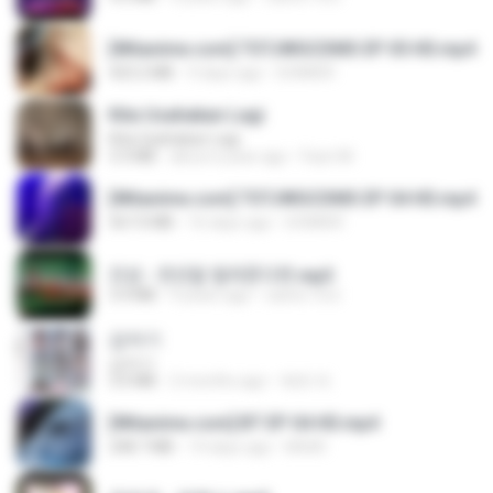
[Witanime.com] TSTJWGCDMS EP 05 HD.mp4
423.2 MB
9 days ago
DOMISR
Kita Usahakan Lagi
Kita Usahakan Lagi
3.3 MB
about a year ago
Fazri M.
[Witanime.com] TSTJWGCDMS EP 04 HD.mp4
567.0 MB
16 days ago
DOMISR
진성 - 천년을 빌려준다면.mp3
3.4 MB
4 years ago
castor-trot
갑자기
갑자기
3.0 MB
2 months ago
복희 박.
[Witanime.com] BT EP 04 HD.mp4
248.7 MB
14 days ago
BAXK