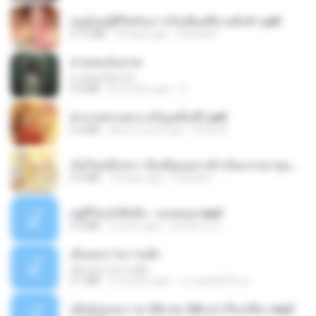
หนูน้อยสู้ชีวิตกับภารกิจเลี้ยงพี่ชายทั้งห้า.pdf
27.2 MB
18 days ago
Pandarin
สายลมเจ็บปวด
สายลมเจ็บปวด
4.0 MB
8 months ago
D
ฝ่าบาททรงพระเจริญหมื่นปี1.pdf
6.4 MB
about a year ago
Orasa K.
เกิดใหม่อีกครา อี๋เหนียงอย่างข้าเป็นภรรยาขุนนาง 1_ST.pdf
4.9 MB
18 days ago
Pandarin
อยู่ที่ไหนก็คิดถึง - เมนทอล.mp3
4.2 MB
2 years ago
มันไม้สาย ม.
เอิ้นเธอว่าความฮัก
เอิ้นเธอว่าความฮัก
4.1 MB
2 months ago
ถามพ่อ&#39;พ ม.
เมียน้อยเหงา พาเสียวค่ะ18+เล่าเรื่องเสียว.mp3