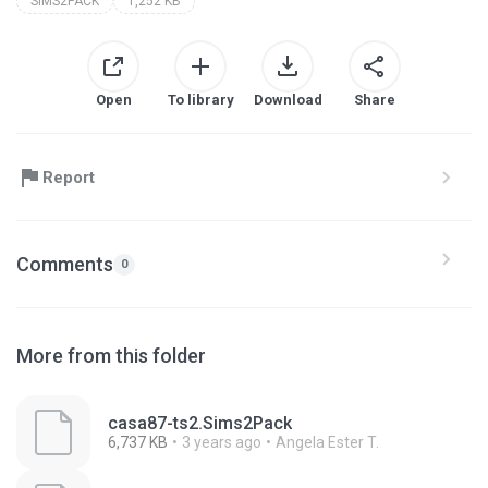
SIMS2PACK
1,252 KB
Open
To library
Download
Share
Report
Comments
0
More from this folder
casa87-ts2.Sims2Pack
6,737 KB
3 years ago
Angela Ester T.