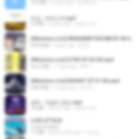
14.2 MB
7 years ago
อมรพันธ์ จ.
진성 - 보릿고개.mp3
3.4 MB
4 years ago
castor-trot
[Witanime.com] RKNGMNNTSRCMB EP 06 HD.mp4
294.8 MB
9 days ago
LOLKI
[Witanime.com] DTRD EP 03 HD.mp4
321.3 MB
17 days ago
DRTY
[Witanime.com] BSKHKT EP 01 HD.mp4
408.9 MB
14 days ago
BLITR
영탁 - 막걸리 한잔.mp3
3.2 MB
3 years ago
castor-trot
LOVE ATTACK
LOVE ATTACK
7.1 MB
about a year ago
지빈 임.