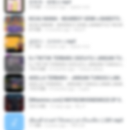
문희옥 - 평행선.mp3
2.9 MB
4 years ago
castor-trot
KICAU MANIA - NDARBOY GENK x BANDITOZ YAOW 86 (OFFICIAL LYRIC VIDEO) GAS POL NDANGAK
KICAU MANIA - NDARBOY GENK x BANDITOZ YAOW 86 (OFFICIAL LYRIC VIDEO) GAS POL NDANGAK
8.9 MB
3 months ago
Rina P.
금잔디 - 오라버니.mp3
3.1 MB
4 years ago
castor-trot
DJ TIKTOK TERBARU 2025🎵DJ JANGAN TUNGGU LAMA LAMA NANTI LAMA LAMA 🎵DJ SEDIA AKU SEBELUM HUJAN
DJ TIKTOK TERBARU 2025🎵DJ JANGAN TUNGGU LAMA LAMA NANTI LAMA LAMA 🎵DJ SEDIA AKU SEBELUM HUJAN
199.4 MB
6 months ago
Yahya Lahiya
ADELLA TERBARU - JANGAN TUNGGU LAMA LAMA - GELAS RETAK - OM ADELLA FULL ALBUM TERBARU 2026
ADELLA TERBARU - JANGAN TUNGGU LAMA LAMA - GELAS RETAK - OM ADELLA FULL ALBUM TERBARU 2026
133.0 MB
4 months ago
Cuplis
[Witanime.com] HMYNGWHSNIDMS2S EP 04 HD.mp4
235.5 MB
15 days ago
KILJY
เพื่อนพี่ ช่วยทำให้เสด ( เล่าเรื่องเสียว ) 201.mp3
7.1 MB
6 years ago
TNP2 M.