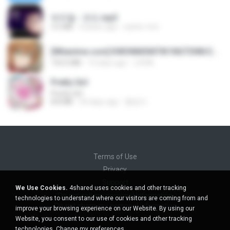
박우철 - 연모.mp3
3.5 MB
4 years ago
castor-trot
[Witanime.com] KWONMSNITIK1NGTDNN EP 04 HD.mp4
192.0 MB
15 days ago
JUVIA
Pretty Girl
Pretty Girl
8.8 MB
24 days ago
황영지
Terms of Use
Privacy
Support
We Use Cookies.
4shared uses cookies and other tracking
Do not sell my personal information
technologies to understand where our visitors are coming from and
Do not share my personal information
improve your browsing experience on our Website. By using our
Website, you consent to our use of cookies and other tracking
technologies.
Change my preferences