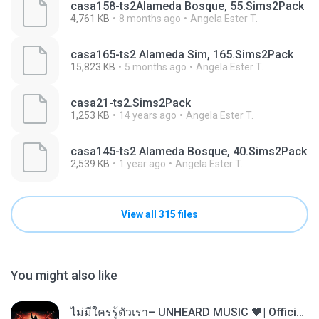
casa158-ts2Alameda Bosque, 55.Sims2Pack
4,761 KB
8 months ago
Angela Ester T.
casa165-ts2 Alameda Sim, 165.Sims2Pack
15,823 KB
5 months ago
Angela Ester T.
casa21-ts2.Sims2Pack
1,253 KB
14 years ago
Angela Ester T.
casa145-ts2 Alameda Bosque, 40.Sims2Pack
2,539 KB
1 year ago
Angela Ester T.
View all 315 files
You might also like
ไม่มีใครรู้ตัวเรา– UNHEARD MUSIC 🖤| Official Lyric Video | เพลงสู้ชีวิต