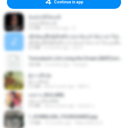
Continue in app
ฉันมันก็ดีได้แค่นี้
ฉันมันก็ดีได้แค่นี้
4.2 MB
9 months ago
D
ເຊົາຮ້ອງເຖົ້າຊິເອົາທໍ່ໃດ (เซาฮ้องเถ้าสิเอาเท่าใด) ບຸນເກີດ ຫນູຫ່ວງ ft. ໂສພາ ຈຸນທະລາ
ເຊົາຮ້ອງເຖົ້າຊິເອົາທໍ່ໃດ (เซาฮ้องเถ้าสิเอาเท่าใด) ບຸນເກີດ ຫນູຫ່ວງ ft. ໂສພາ ຈຸນທະລາ
6.0 MB
2 months ago
But G.
Tomodachi Life Living the Dream [NSP].torrent
252 KB
2 months ago
margob
ผู้บ่าวเสื้อปุ๋ย
ผู้บ่าวเสื้อปุ๋ย
5.2 MB
about a year ago
Mith 9.
กุหลาบ (KULARB)
กุหลาบ (KULARB)
5.9 MB
about a year ago
Suwan J.
1_DOWNLOAD_FOURSHARED.jpg
1.9 MB
12 months ago
Wtlprodthree A.