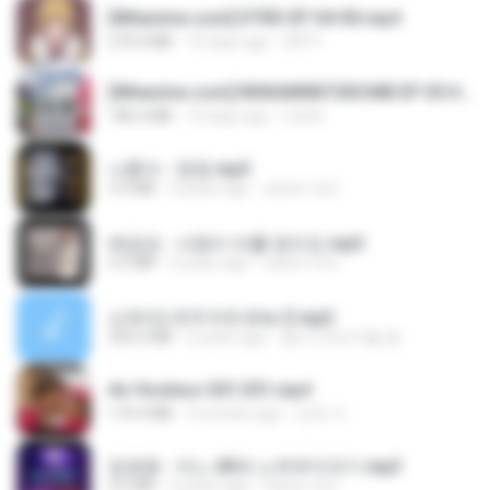
[Witanime.com] DTRD EP 04 HD.mp4
279.0 MB
10 days ago
DRTY
[Witanime.com] RKNGMNNTSRCMB EP 05 HD.mp4
186.0 MB
16 days ago
LOLKI
나훈아 - 영영.mp3
3.5 MB
4 years ago
castor-trot
배금성 - 사랑이 비를 맞아요.mp3
3.5 MB
4 years ago
castor-trot
신유리) 유두자위 A to Z.mp3
256.6 MB
2 years ago
좀비고4인커플 좀.
Air Hostess S01 E01.mp4
174.4 MB
3 months ago
민호 이.
임영웅 - 어느 60대 노부부이야기.mp3
4.6 MB
4 years ago
castor-trot