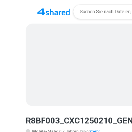
R8BF003_CXC1250210_GEN
Mobile-Mahdi
17 Jahren zuvor
mehr...