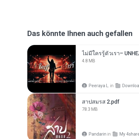
Das könnte Ihnen auch gefallen
4.8 MB
Peeraya L.
in
Downlo
สาปสมรส 2.pdf
78.3 MB
Pandarin
in
My 4shar