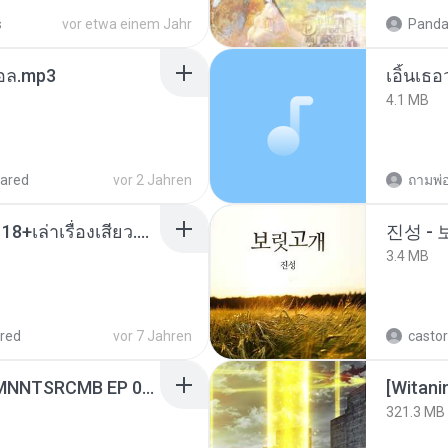
s
vor etwa einem Jahr
Panda
นทอล.mp3
เอิ้นเธ
4.1 MB
ared
vor 2 Jahren
ถามพ่
เมียน้อยเหงา พาเสียวค่ะ18+เล่าเรื่องเสียว.mp3
진성 -
3.4 MB
red
vor 7 Jahren
castor
[Witanime.com] RKNGMNNTSRCMB EP 06 HD.mp4
[Witan
321.3 MB