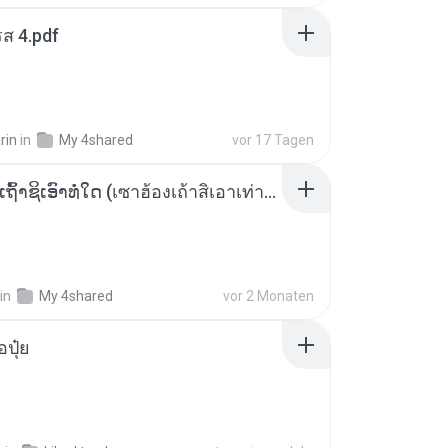
ส 4.pdf
rin
in
My 4shared
vor 17 Tagen
ເຊົາຮ້ອງເຖົ້າຊິເອົາທໍ່ໃດ (เซาฮ้องเถ้าสิเอาเท่าใด) ບຸນເກີດ ຫນູຫ່ວງ ft. ໂສພາ ຈຸນທະລາ
in
My 4shared
vor 2 Monaten
้อปุ๋ย