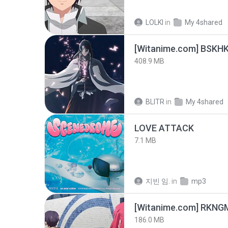
LOLKI
in
My 4shared
[Witanime.com] BSKHK
408.9 MB
BLITR
in
My 4shared
LOVE ATTACK
7.1 MB
지빈 임.
in
mp3
186.0 MB