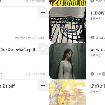
d
vor 2 Monaten
Mith 9
1_DOW
1.9 MB
vor etwa einem Jahr
Wtlpro
ลี้ยงพี่ชายทั้งห้า.pdf
สายลมเ
4.0 MB
ed
vor 17 Tagen
D
in
นปี1.pdf
4.9 MB