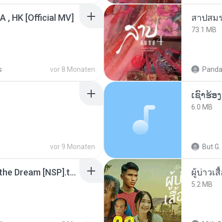
/A , HK [Official MV]
สาปสมร
73.1 MB
s
vor 8 Monaten
Panda
6.0 MB
vor 9 Monaten
But G.
Tomodachi Life Living the Dream [NSP].torrent
ผู้บ่าวเสื
5.2 MB