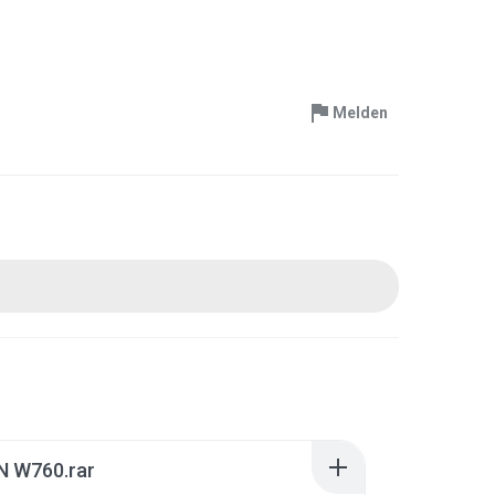
Melden
N W760.rar