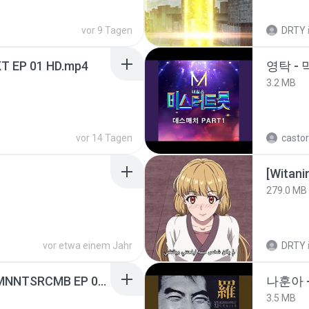
vor 9 Tagen
DRTY
T EP 01 HD.mp4
영탁 - 
3.2 MB
vor 14 Tagen
castor
[Witan
279.0 MB
vor etwa einem Jahr
DRTY
[Witanime.com] RKNGMNNTSRCMB EP 05 HD.mp4
나훈아 -
3.5 MB