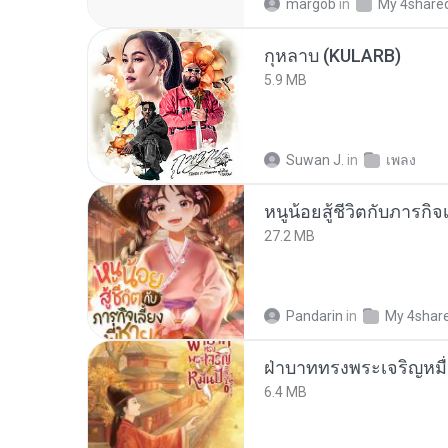
margob
in
My 4share
กุหลาบ (KULARB)
5.9 MB
Suwan J.
in
เพลง
หนูน้อยสู้ชีวิตกับภารกิจเ
27.2 MB
Pandarin
in
My 4shar
ฝ่าบาททรงพระเจริญหมื่
6.4 MB