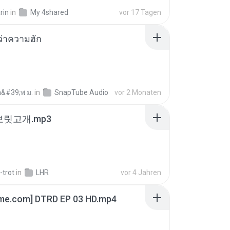
rin
in
My 4shared
vor 17 Tagen
อว่าความฮัก
อ&#39;พ ม.
in
SnapTube Audio
vor 2 Monaten
 보릿고개.mp3
-trot
in
LHR
vor 4 Jahren
ime.com] DTRD EP 03 HD.mp4