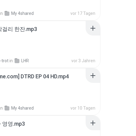
in
My 4shared
vor 17 Tagen
막걸리 한잔.mp3
-trot
in
LHR
vor 3 Jahren
ime.com] DTRD EP 04 HD.mp4
in
My 4shared
vor 10 Tagen
 영영.mp3