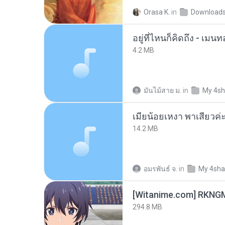
Orasa K.
in
Download
อยู่ที่ไหนก็คิดถึง - เม
4.2 MB
มันไม้สาย ม.
in
My 4sh
14.2 MB
อมรพันธ์ จ.
in
My 4sha
294.8 MB