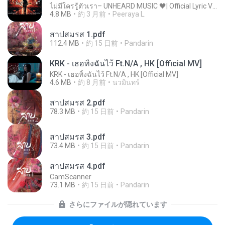
ไม่มีใครรู้ตัวเรา– UNHEARD MUSIC 🖤| Official Lyric Video | เพลงสู้ชีวิต
4.8 MB
約 3 月前
Peeraya L.
สาปสมรส 1.pdf
112.4 MB
約 15 日前
Pandarin
KRK - เธอทิ้งฉันไว้ Ft.N/A , HK [Official MV]
KRK - เธอทิ้งฉันไว้ Ft.N/A , HK [Official MV]
4.6 MB
約 8 月前
นวมินทร์
สาปสมรส 2.pdf
78.3 MB
約 15 日前
Pandarin
สาปสมรส 3.pdf
73.4 MB
約 15 日前
Pandarin
สาปสมรส 4.pdf
CamScanner
73.1 MB
約 15 日前
Pandarin
さらにファイルが隠れています