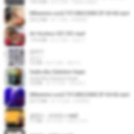
199.4 MB
約 6 月前
Yahya Lahiya
[Witanime.com] TSTJWGCDMS EP 05 HD.mp4
423.2 MB
約 7 日前
DOMISR
Air Hostess S01 E01.mp4
174.4 MB
約 3 月前
민호 이.
갑자기
갑자기
3.0 MB
約 2 月前
복희 박.
Sedia Aku Sebelum Hujan
Sedia Aku Sebelum Hujan
3.8 MB
約 10 月前
Hamdi U.
[Witanime.com] TSTJWGCDMS EP 04 HD.mp4
567.0 MB
約 14 日前
DOMISR
금잔디 - 오라버니.mp3
3.1 MB
約 4 年前
castor-trot