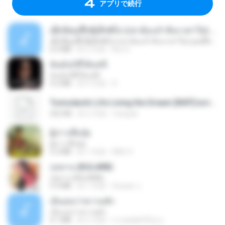
アプリで続行
ເຊົາຮ້ອງເຖົ້າຊິເອົາທໍ່ໃດ (เซาฮ้องเถ้าสิเอาเท่าใด) ບຸນເກີດ ຫນູຫ່ວງ ft. ໂສພາ ຈຸນທະລາ
ເຊົາຮ້ອງເຖົ້າຊິເອົາທໍ່ໃດ (เซาฮ้องเถ้าสิเอาเท่าใด) ບຸນເກີດ ຫນູຫ່ວງ ft. ໂສພາ ຈຸນທະລາ
6.0 MB
約 2 月前
But G.
ฉันมันก็ดีได้แค่นี้
ฉันมันก็ดีได้แค่นี้
4.2 MB
約 9 月前
D
Tomodachi Life Living the Dream [NSP].torrent
252 KB
約 2 月前
margob
ผู้บ่าวเสื้อปุ๋ย
ผู้บ่าวเสื้อปุ๋ย
5.2 MB
約 1 年前
Mith 9.
กุหลาบ (KULARB)
กุหลาบ (KULARB)
5.9 MB
約 1 年前
Suwan J.
เอิ้นเธอว่าความฮัก
เอิ้นเธอว่าความฮัก
4.1 MB
約 2 月前
ถามพ่อ&#39;พ ม.