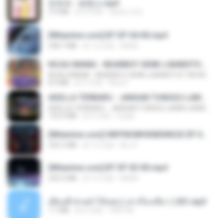
문희옥 - 평행선.mp3
2.9 MB
約 4 年前
castor-trot
[Witanime.com] BT EP 04 HD.mp4
248.7 MB
約 12 日前
BAXK
KICAU MANIA - NDARBOY GENK x BANDITOZ YAOW 86 (OFFICIAL LYRIC VIDEO) GAS POL NDANGAK
KICAU MANIA - NDARBOY GENK x BANDITOZ YAOW 86 (OFFICIAL LYRIC VIDEO) GAS POL NDANGAK
8.9 MB
約 3 月前
Rina P.
ADELLA TERBARU - JANGAN TUNGGU LAMA LAMA - GELAS RETAK - OM ADELLA FULL ALBUM TERBARU 2026
ADELLA TERBARU - JANGAN TUNGGU LAMA LAMA - GELAS RETAK - OM ADELLA FULL ALBUM TERBARU 2026
133.0 MB
約 4 月前
Cuplis
[Witanime.com] HMYNGWHSNIDMS2S EP 04 HD.mp4
235.5 MB
約 12 日前
KILJY
[Witanime.com] BT EP 03 HD.mp4
250.0 MB
約 19 日前
BAXK
เพื่อนพี่ ช่วยทำให้เสด ( เล่าเรื่องเสียว ) 201.mp3
7.1 MB
約 6 年前
TNP2 M.