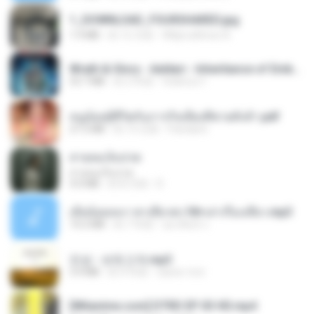
1_DOWNLOAD_FOURSHARED.jpg
1.9 MB
約 12 月前
Wtlprodthree A.
Wrath & Glory - Aeldari - Inheritance of Embers.pdf
53.7 MB
約 2 年前
federico f
หนูน้อยสู้ชีวิตกับภารกิจเลี้ยงพี่ชายทั้งห้า.pdf
27.2 MB
約 15 日前
Pandarin
สายลมเจ็บปวด
สายลมเจ็บปวด
4.0 MB
約 8 月前
D
เมียน้อยเหงา พาเสียวค่ะ18+เล่าเรื่องเสียว.mp3
14.2 MB
約 7 年前
อมรพันธ์ จ.
진성 - 보릿고개.mp3
3.4 MB
約 4 年前
castor-trot
[Witanime.com] DTRD EP 03 HD.mp4