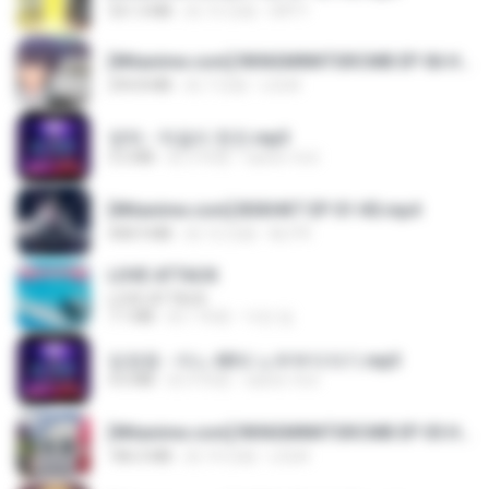
321.3 MB
約 15 日前
DRTY
[Witanime.com] RKNGMNNTSRCMB EP 06 HD.mp4
294.8 MB
約 7 日前
LOLKI
영탁 - 막걸리 한잔.mp3
3.2 MB
約 3 年前
castor-trot
[Witanime.com] BSKHKT EP 01 HD.mp4
408.9 MB
約 12 日前
BLITR
LOVE ATTACK
LOVE ATTACK
7.1 MB
約 1 年前
지빈 임.
임영웅 - 어느 60대 노부부이야기.mp3
4.6 MB
約 4 年前
castor-trot
[Witanime.com] RKNGMNNTSRCMB EP 05 HD.mp4
186.0 MB
約 14 日前
LOLKI