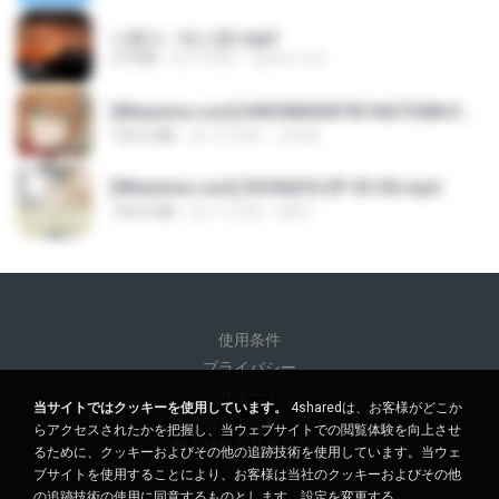
나훈아 - 테스형!.mp3
4.4 MB
約 4 年前
castor-trot
[Witanime.com] KWONMSNITIK1NGTDNN EP 04 HD.mp4
192.0 MB
約 13 日前
JUVIA
[Witanime.com] SDONATA EP 03 HD.mp4
140.6 MB
約 17 日前
GRET
使用条件
プライバシー
サポート
当サイトではクッキーを使用しています。
4sharedは、お客様がどこか
個人情報を販売しない
らアクセスされたかを把握し、当ウェブサイトでの閲覧体験を向上させ
個人情報を共有しない
るために、クッキーおよびその他の追跡技術を使用しています。当ウェ
ブサイトを使用することにより、お客様は当社のクッキーおよびその他
の追跡技術の使用に同意するものとします。
設定を変更する