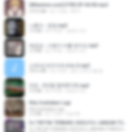
[Witanime.com] DTRD EP 04 HD.mp4
279.0 MB
約 7 日前
DRTY
나훈아 - 영영.mp3
3.5 MB
約 4 年前
castor-trot
배금성 - 사랑이 비를 맞아요.mp3
3.5 MB
約 3 年前
castor-trot
신유리) 유두자위 A to Z.mp3
256.6 MB
約 2 年前
좀비고4인커플 좀.
진성 - 천년을 빌려준다면.mp3
3.4 MB
約 4 年前
castor-trot
Kita Usahakan Lagi
Kita Usahakan Lagi
3.3 MB
約 1 年前
Fazri M.
DJ TIKTOK TERBARU 2025🎵DJ JANGAN TUNGGU LAMA LAMA NANTI LAMA LAMA 🎵DJ SEDIA AKU SEBELUM HUJAN
DJ TIKTOK TERBARU 2025🎵DJ JANGAN TUNGGU LAMA LAMA NANTI LAMA LAMA 🎵DJ SEDIA AKU SEBELUM HUJAN