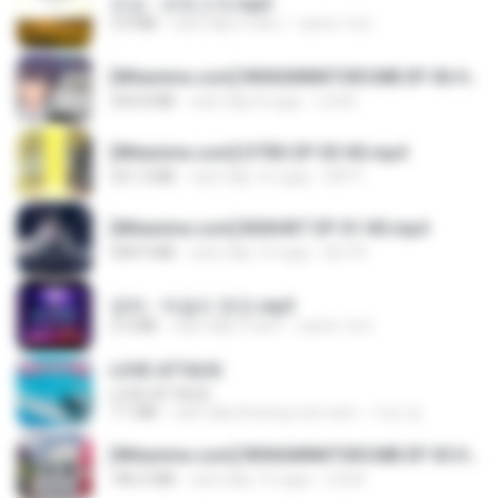
진성 - 보릿고개.mp3
3.4 MB
cách đây 4 năm
castor-trot
[Witanime.com] RKNGMNNTSRCMB EP 06 HD.mp4
294.8 MB
cách đây 8 ngày
LOLKI
[Witanime.com] DTRD EP 03 HD.mp4
321.3 MB
cách đây 16 ngày
DRTY
[Witanime.com] BSKHKT EP 01 HD.mp4
408.9 MB
cách đây 13 ngày
BLITR
영탁 - 막걸리 한잔.mp3
3.2 MB
cách đây 3 năm
castor-trot
LOVE ATTACK
LOVE ATTACK
7.1 MB
cách đây khoảng một năm
지빈 임.
[Witanime.com] RKNGMNNTSRCMB EP 05 HD.mp4
186.0 MB
cách đây 15 ngày
LOLKI