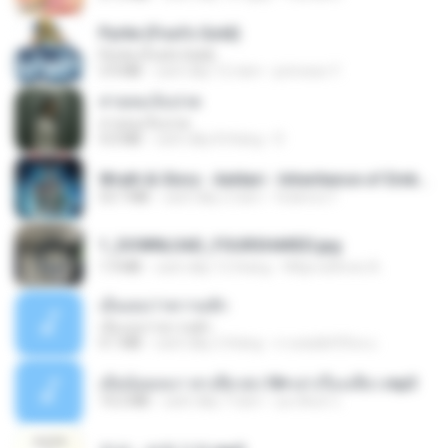
Pyrite (Fool's Gold)
Pyrite (Fool's Gold)
3.4 MB
cách đây 12 năm
princess Y.
สายลมเจ็บปวด
สายลมเจ็บปวด
4.0 MB
cách đây 8 tháng
D
Wrath & Glory - Aeldari - Inheritance of Embers.pdf
53.7 MB
cách đây 2 năm
federico f
1_DOWNLOAD_FOURSHARED.jpg
1.9 MB
cách đây 12 tháng
Wtlprodthree A.
เอิ้นเธอว่าความฮัก
เอิ้นเธอว่าความฮัก
4.1 MB
cách đây 2 tháng
ถามพ่อ&#39;พ ม.
เมียน้อยเหงา พาเสียวค่ะ18+เล่าเรื่องเสียว.mp3
14.2 MB
cách đây 7 năm
อมรพันธ์ จ.