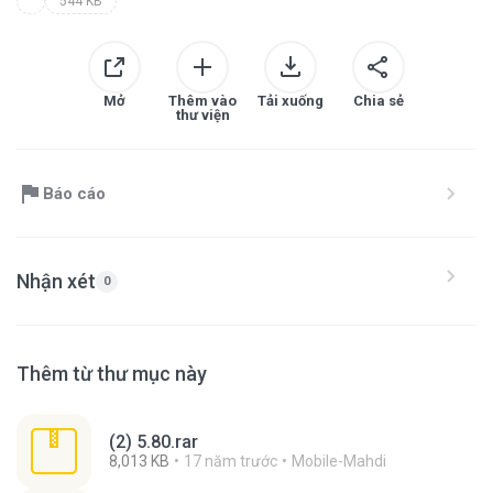
544 KB
Mở
Thêm vào
Tải xuống
Chia sẻ
thư viện
Báo cáo
Nhận xét
0
Thêm từ thư mục này
(2) 5.80.rar
8,013 KB
17 năm trước
Mobile-Mahdi