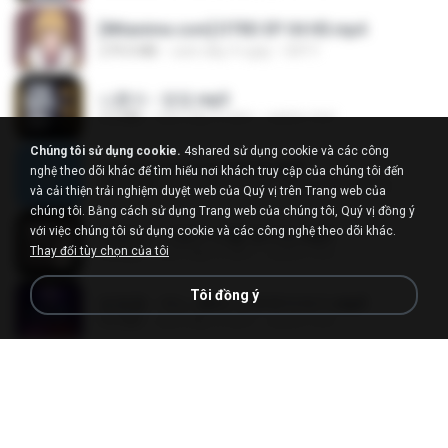
[Witanime.com] DTRD EP 04 HD.mp4
279.0 MB
cách đây 9 ngày
DRTY
나훈아 - 영영.mp3
3.5 MB
cách đây 4 năm
castor-trot
Chúng tôi sử dụng cookie.
4shared sử dụng cookie và các công
신유리) 유두자위 A to Z.mp3
nghệ theo dõi khác để tìm hiểu nơi khách truy cập của chúng tôi đến
256.6 MB
cách đây 2 năm
좀비고4인커플 좀.
và cải thiện trải nghiệm duyệt web của Quý vị trên Trang web của
chúng tôi. Bằng cách sử dụng Trang web của chúng tôi, Quý vị đồng ý
với việc chúng tôi sử dụng cookie và các công nghệ theo dõi khác.
배금성 - 사랑이 비를 맞아요.mp3
Thay đổi tùy chọn của tôi
3.5 MB
cách đây 4 năm
castor-trot
Tôi đồng ý
임영웅 - 어느 60대 노부부이야기.mp3
4.6 MB
cách đây 4 năm
castor-trot
Air Hostess S01 E01.mp4
174.4 MB
cách đây 3 tháng
민호 이.
진성 - 천년을 빌려준다면.mp3