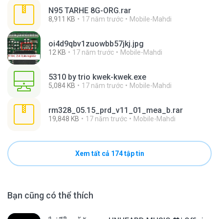
N95 TARHE 8G-ORG.rar
8,911 KB
17 năm trước
Mobile-Mahdi
oi4d9qbv1zuowbb57jkj.jpg
12 KB
17 năm trước
Mobile-Mahdi
5310 by trio kwek-kwek.exe
5,084 KB
17 năm trước
Mobile-Mahdi
rm328_05.15_prd_v11_01_mea_b.rar
19,848 KB
17 năm trước
Mobile-Mahdi
Xem tất cả 174 tập tin
Bạn cũng có thể thích