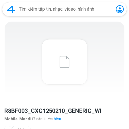
R8BF003_CXC1250210_GENERIC_WI
Mobile-Mahdi
17 năm trước
thêm...