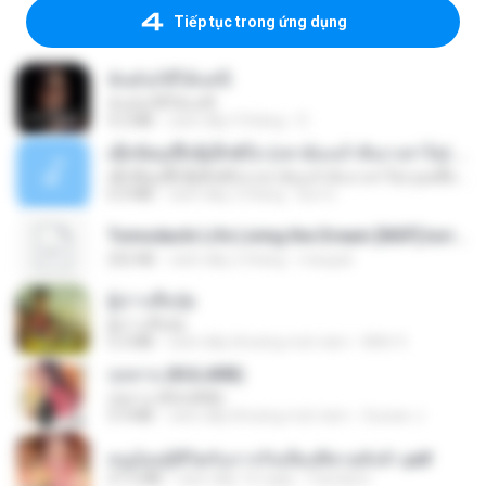
Tiếp tục trong ứng dụng
ฉันมันก็ดีได้แค่นี้
ฉันมันก็ดีได้แค่นี้
4.2 MB
cách đây 9 tháng
D
ເຊົາຮ້ອງເຖົ້າຊິເອົາທໍ່ໃດ (เซาฮ้องเถ้าสิเอาเท่าใด) ບຸນເກີດ ຫນູຫ່ວງ ft. ໂສພາ ຈຸນທະລາ
ເຊົາຮ້ອງເຖົ້າຊິເອົາທໍ່ໃດ (เซาฮ้องเถ้าสิเอาเท่าใด) ບຸນເກີດ ຫນູຫ່ວງ ft. ໂສພາ ຈຸນທະລາ
6.0 MB
cách đây 2 tháng
But G.
Tomodachi Life Living the Dream [NSP].torrent
252 KB
cách đây 2 tháng
margob
ผู้บ่าวเสื้อปุ๋ย
ผู้บ่าวเสื้อปุ๋ย
5.2 MB
cách đây khoảng một năm
Mith 9.
กุหลาบ (KULARB)
กุหลาบ (KULARB)
5.9 MB
cách đây khoảng một năm
Suwan J.
หนูน้อยสู้ชีวิตกับภารกิจเลี้ยงพี่ชายทั้งห้า.pdf
27.2 MB
cách đây 16 ngày
Pandarin