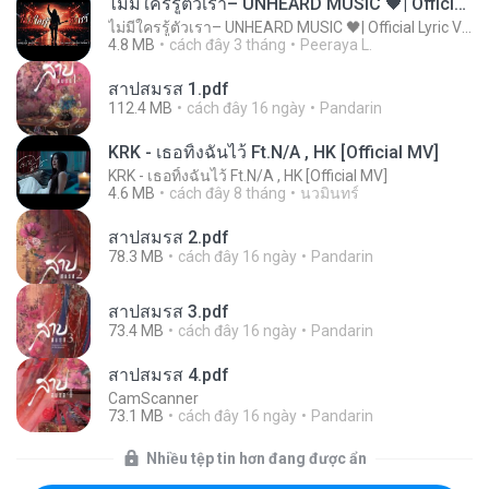
ไม่มีใครรู้ตัวเรา– UNHEARD MUSIC 🖤| Official Lyric Video | เพลงสู้ชีวิต
ไม่มีใครรู้ตัวเรา– UNHEARD MUSIC 🖤| Official Lyric Video | เพลงสู้ชีวิต
4.8 MB
cách đây 3 tháng
Peeraya L.
สาปสมรส 1.pdf
112.4 MB
cách đây 16 ngày
Pandarin
KRK - เธอทิ้งฉันไว้ Ft.N/A , HK [Official MV]
KRK - เธอทิ้งฉันไว้ Ft.N/A , HK [Official MV]
4.6 MB
cách đây 8 tháng
นวมินทร์
สาปสมรส 2.pdf
78.3 MB
cách đây 16 ngày
Pandarin
สาปสมรส 3.pdf
73.4 MB
cách đây 16 ngày
Pandarin
สาปสมรส 4.pdf
CamScanner
73.1 MB
cách đây 16 ngày
Pandarin
Nhiều tệp tin hơn đang được ẩn